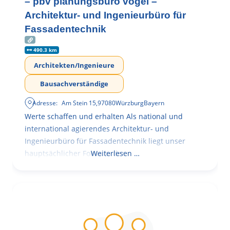
– pbv planungsbüro vogel –
Architektur- und Ingenieurbüro für
Fassadentechnik
490.3 km
Architekten/Ingenieure
Bausachverständige
Adresse:
Am Stein 15
,
97080
Würzburg
Bayern
Werte schaffen und erhalten Als national und
international agierendes Architektur- und
Ingenieurbüro für Fassadentechnik liegt unser
hauptsächlicher Fokus in der
Weiterlesen …