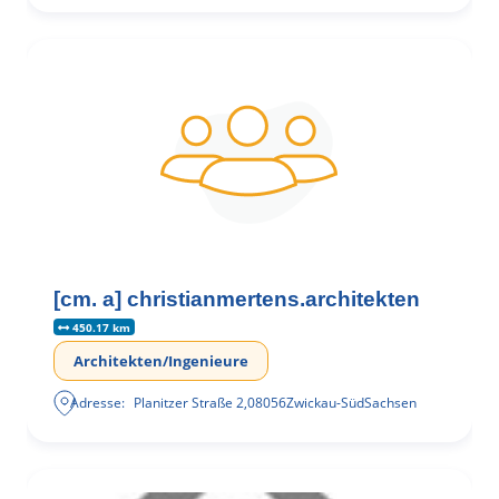
[cm. a] christianmertens.architekten
450.17 km
Architekten/Ingenieure
Adresse:
Planitzer Straße 2
,
08056
Zwickau-Süd
Sachsen