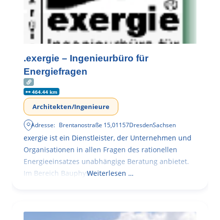
.exergie – Ingenieurbüro für
Energiefragen
464.44 km
Architekten/Ingenieure
Adresse:
Brentanostraße 15
,
01157
Dresden
Sachsen
exergie ist ein Dienstleister, der Unternehmen und
Organisationen in allen Fragen des rationellen
Energieeinsatzes unabhängige Beratung anbietet.
Im Bereich Bauphysik
Weiterlesen …