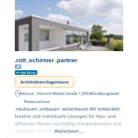
.rott .schirmer .partner
194.79 km
Architekten/Ingenieure
Adresse:
Heinrich-Wöhler-Straße 1
,
30938
Großburgwedel
Niedersachsen
.neubauen .umbauen .weiterbauen Wir entwickeln
kreative und individuelle Lösungen für Neu- und
Altbauten, Planen nachhaltig, energieoptimiert und
dauerhaft. Als Freie
Weiterlesen …