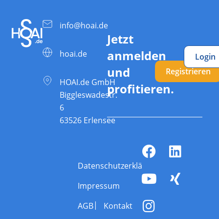
info@hoai.de
Jetzt
anmelden
hoai.de
Login
und
Registrieren
HOAI.de GmbH
profitieren.
Biggleswadestr.
6
63526 Erlensee
Datenschutzerklärung
Impressum
AGB
Kontakt