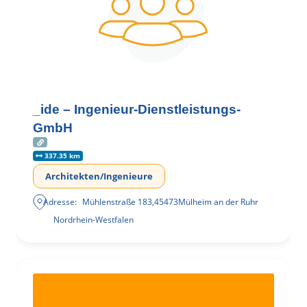
_ide – Ingenieur-Dienstleistungs-
GmbH
337.35 km
Architekten/Ingenieure
Adresse:
Mühlenstraße 183
,
45473
Mülheim an der Ruhr
Nordrhein-Westfalen