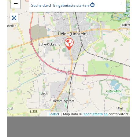
−
Suche durch Eingabetaste starten
Leaflet
| Map data ©
OpenStreetMap
contributors