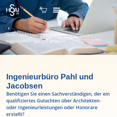
HOAI
>
HOAI Experten
>
Architekten/Ingenieure
>
Ingenieurbüro Pahl und Jacobsen
Ingenieurbüro Pahl und
Jacobsen
Benötigen Sie einen Sachverständigen, der ein
qualifiziertes Gutachten über Architekten-
oder Ingenieurleistungen oder Honorare
erstellt?