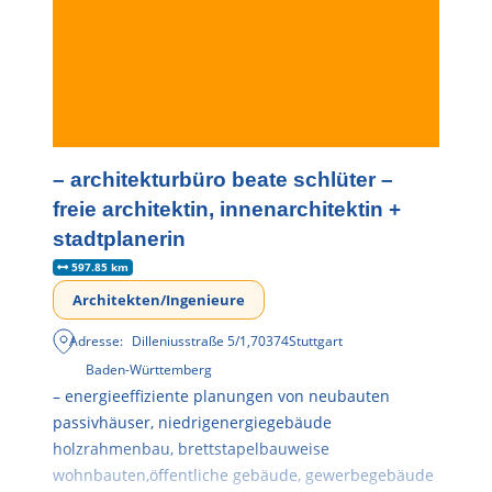
– architekturbüro beate schlüter –
freie architektin, innenarchitektin +
stadtplanerin
597.85 km
Architekten/Ingenieure
Adresse:
Dilleniusstraße 5/1
,
70374
Stuttgart
Baden-Württemberg
– energieeffiziente planungen von neubauten
passivhäuser, niedrigenergiegebäude
holzrahmenbau, brettstapelbauweise
wohnbauten,öffentliche gebäude, gewerbegebäude