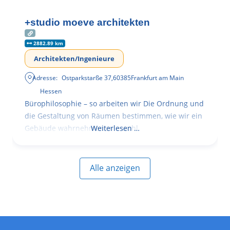
+studio moeve architekten
2882.89 km
Architekten/Ingenieure
Adresse:
Ostparkstarße 37
,
60385
Frankfurt am Main
Hessen
Bürophilosophie – so arbeiten wir Die Ordnung und
die Gestaltung von Räumen bestimmen, wie wir ein
Gebäude wahrnehmen, wie wohl
Weiterlesen …
Alle anzeigen