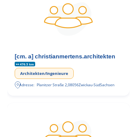
[cm. a] christianmertens.architekten
476.5 km
Architekten/Ingenieure
Adresse:
Planitzer Straße 2
,
08056
Zwickau-Süd
Sachsen