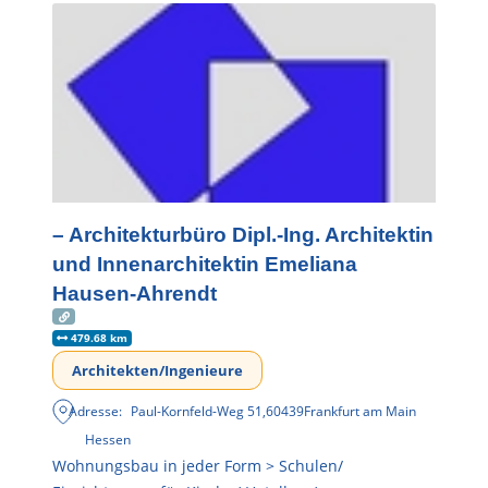
– Architekturbüro Dipl.-Ing. Architektin
und Innenarchitektin Emeliana
Hausen-Ahrendt
479.68 km
Architekten/Ingenieure
Adresse:
Paul-Kornfeld-Weg 51
,
60439
Frankfurt am Main
Hessen
Wohnungsbau in jeder Form > Schulen/