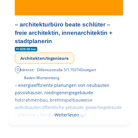
– architekturbüro beate schlüter –
freie architektin, innenarchitektin +
stadtplanerin
629.08 km
Architekten/Ingenieure
Adresse:
Dilleniusstraße 5/1
,
70374
Stuttgart
Baden-Württemberg
– energieeffiziente planungen von neubauten
passivhäuser, niedrigenergiegebäude
holzrahmenbau, brettstapelbauweise
wohnbauten,öffentliche gebäude, gewerbegebäude
– planung + beratung bei an – und
Weiterlesen …