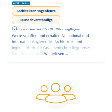
521.24 km
Architekten/Ingenieure
Bausachverständige
Adresse:
Am Stein 15
,
97080
Würzburg
Bayern
Werte schaffen und erhalten Als national und
international agierendes Architektur- und
Ingenieurbüro für Fassadentechnik liegt unser
hauptsächlicher Fokus in der
Weiterlesen …