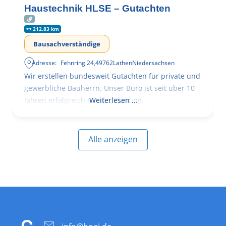
Haustechnik HLSE – Gutachten
212.83 km
Bausachverständige
Adresse:
Fehnring 24
,
49762
Lathen
Niedersachsen
Wir erstellen bundesweit Gutachten für private und
gewerbliche Bauherrn. Unser Büro ist seit über 10
Jahren erfolgreich mit der Planung,
Weiterlesen …
Alle anzeigen