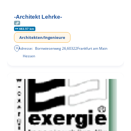
-Architekt Lehrke-
483.57 km
Architekten/Ingenieure
Adresse:
Bornwiesenweg 26
,
60322
Frankfurt am Main
Hessen