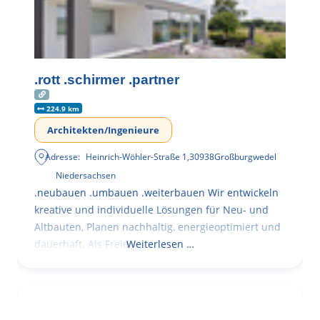
.rott .schirmer .partner
224.9 km
Architekten/Ingenieure
Adresse:
Heinrich-Wöhler-Straße 1
,
30938
Großburgwedel
Niedersachsen
.neubauen .umbauen .weiterbauen Wir entwickeln
kreative und individuelle Lösungen für Neu- und
Altbauten, Planen nachhaltig, energieoptimiert und
dauerhaft. Als Freie
Weiterlesen …