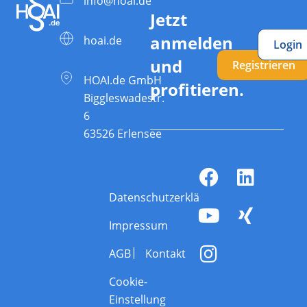
info@hoai.de
Jetzt
anmelden
hoai.de
Login
und
Registrieren
HOAI.de GmbH
profitieren.
Biggleswadestr.
6
63526 Erlensee
Datenschutzerklärung
Impressum
AGB
Kontakt
Cookie-
Einstellung