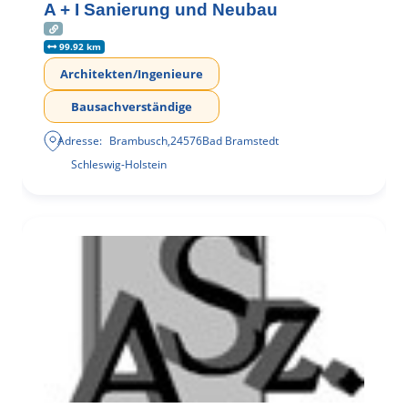
A + I Sanierung und Neubau
99.92 km
Architekten/Ingenieure
Bausachverständige
Adresse:
Brambusch
,
24576
Bad Bramstedt
Schleswig-Holstein