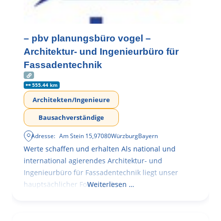
– pbv planungsbüro vogel –
Architektur- und Ingenieurbüro für
Fassadentechnik
555.44 km
Architekten/Ingenieure
Bausachverständige
Adresse:
Am Stein 15
,
97080
Würzburg
Bayern
Werte schaffen und erhalten Als national und
international agierendes Architektur- und
Ingenieurbüro für Fassadentechnik liegt unser
hauptsächlicher Fokus in der
Weiterlesen …