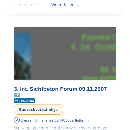
management
Weiterlesen …
3. Int. Sichtbeton Forum 09.11.2007
356.31 km
Bausachverständige
Adresse:
Ulmenallee 53
,
14050
Berlin
Berlin
Dipl.-Ing. Joachim Schulz öbuv Sachverständiger