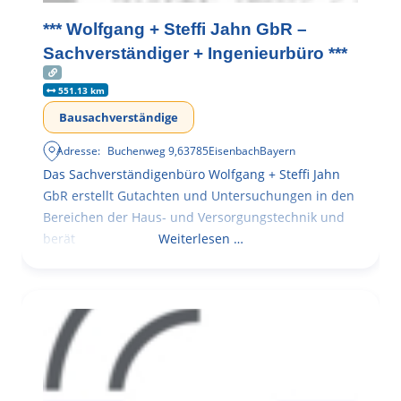
*** Wolfgang + Steffi Jahn GbR –
Sachverständiger + Ingenieurbüro ***
551.13 km
Bausachverständige
Adresse:
Buchenweg 9
,
63785
Eisenbach
Bayern
Das Sachverständigenbüro Wolfgang + Steffi Jahn
GbR erstellt Gutachten und Untersuchungen in den
Bereichen der Haus- und Versorgungstechnik und
berät
Weiterlesen …