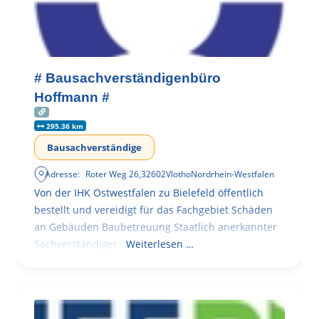
# Bausachverständigenbüro
Hoffmann #
295.36 km
Bausachverständige
Adresse:
Roter Weg 26
,
32602
Vlotho
Nordrhein-Westfalen
Von der IHK Ostwestfalen zu Bielefeld öffentlich
bestellt und vereidigt für das Fachgebiet Schäden
an Gebäuden Baubetreuung Staatlich anerkannter
Sachverständiger
Weiterlesen …