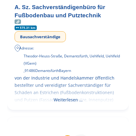
A. Sz. Sachverständigenbüro für
Fußbodenbau und Putztechnik
575.31 km
Bausachverständige
Adresse:
Theodor-Heuss-Straße, Demantsfürth, Uehlfeld, Uehlfeld
(VGem)
,
91486
Demantsfürth
Bayern
von der Industrie und Handelskammer öffentlich
bestellter und vereidigter Sachverständiger für
Schäden an Estrichen (Fußbodenkonstruktionen)
und Putzen (Fassaden, Außenputze, Innenputze)
Weiterlesen …