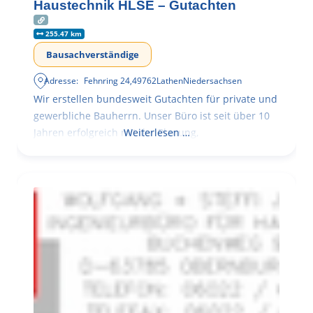
Haustechnik HLSE – Gutachten
255.47 km
Bausachverständige
Adresse:
Fehnring 24
,
49762
Lathen
Niedersachsen
Wir erstellen bundesweit Gutachten für private und
gewerbliche Bauherrn. Unser Büro ist seit über 10
Jahren erfolgreich mit der Planung,
Weiterlesen …