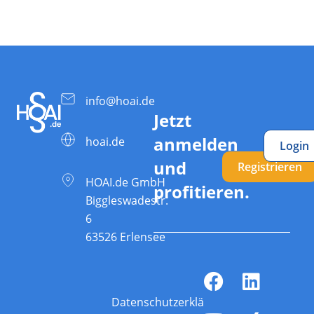
info@hoai.de
Jetzt
anmelden
hoai.de
Login
und
Registrieren
HOAI.de GmbH
profitieren.
Biggleswadestr.
6
63526 Erlensee
Datenschutzerklärung