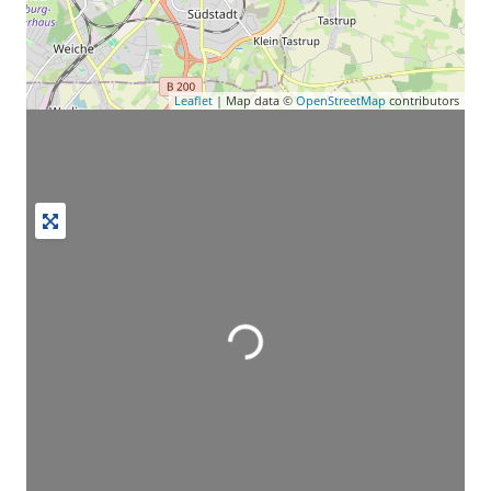
Leaflet
| Map data ©
OpenStreetMap
contributors
Wird geladen …