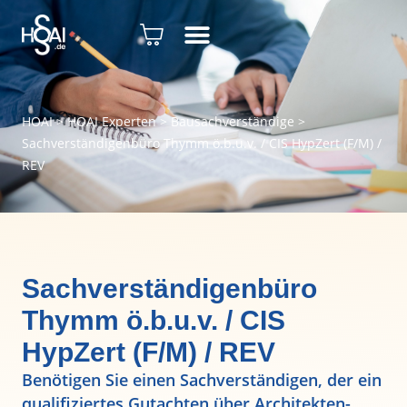
HOAI
>
HOAI Experten
>
Bausachverständige
>
Sachverständigenbüro Thymm ö.b.u.v. / CIS HypZert (F/M) /
REV
Sachverständigenbüro
Thymm ö.b.u.v. / CIS
HypZert (F/M) / REV
Benötigen Sie einen Sachverständigen, der ein
qualifiziertes Gutachten über Architekten-