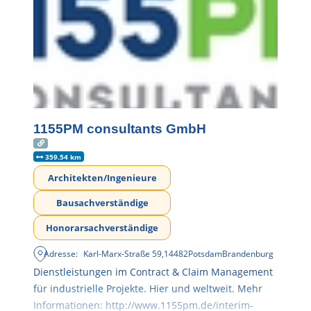
1155PM consultants GmbH
359.54 km
Architekten/Ingenieure
Bausachverständige
Honorarsachverständige
Adresse:
Karl-Marx-Straße 59
,
14482
Potsdam
Brandenburg
Dienstleistungen im Contract & Claim Management
für industrielle Projekte. Hier und weltweit. Mehr
Informationen: http://www.1155pm.de/interim-