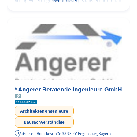
Vorlageverechtigter Architekt spezialisiert auf Retail
Weiterlesen …
* Angerer Beratende Ingenieure GmbH
668.37 km
Architekten/Ingenieure
Bausachverständige
Adresse:
Boelckestraße 38
,
93051
Regensburg
Bayern