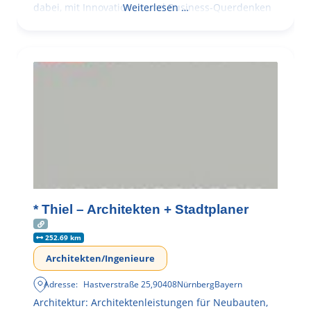
dabei, mit Innovationen und Business-Querdenken
Weiterlesen …
* Thiel – Architekten + Stadtplaner
252.69 km
Architekten/Ingenieure
Adresse:
Hastverstraße 25
,
90408
Nürnberg
Bayern
Architektur: Architektenleistungen für Neubauten,