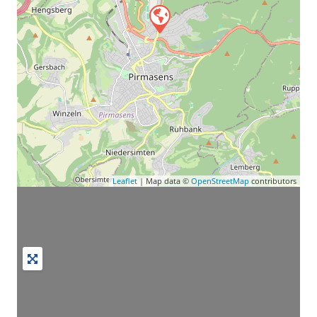
Leaflet
| Map data ©
OpenStreetMap
contributors
Wird geladen …