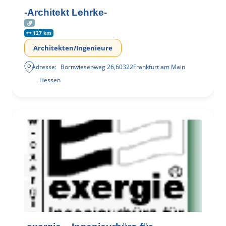
-Architekt Lehrke-
127 km
Architekten/Ingenieure
Adresse:
Bornwiesenweg 26
,
60322
Frankfurt am Main
Hessen