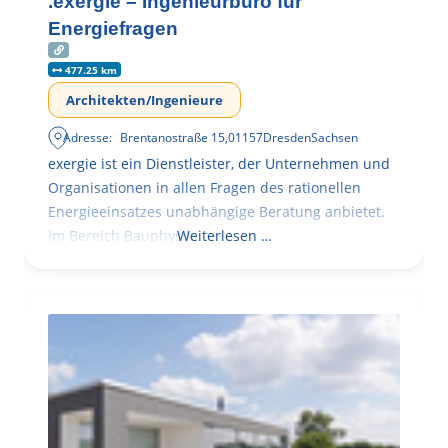
.exergie – Ingenieurbüro für
Energiefragen
477.25 km
Architekten/Ingenieure
Adresse:
Brentanostraße 15
,
01157
Dresden
Sachsen
exergie ist ein Dienstleister, der Unternehmen und
Organisationen in allen Fragen des rationellen
Energieeinsatzes unabhängige Beratung anbietet.
Im Bereich Bauphysik
Weiterlesen …