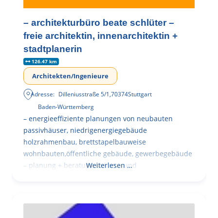
– architekturbüro beate schlüter –
freie architektin, innenarchitektin +
stadtplanerin
126.47 km
Architekten/Ingenieure
Adresse:
Dilleniusstraße 5/1
,
70374
Stuttgart
Baden-Württemberg
– energieeffiziente planungen von neubauten
passivhäuser, niedrigenergiegebäude
holzrahmenbau, brettstapelbauweise
wohnbauten,öffentliche gebäude, gewerbegebäude
– planung + beratung bei an – und
Weiterlesen …