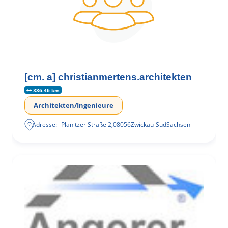
[cm. a] christianmertens.architekten
386.46 km
Architekten/Ingenieure
Adresse:
Planitzer Straße 2
,
08056
Zwickau-Süd
Sachsen