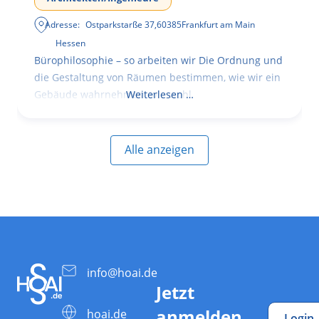
Adresse:
Ostparkstarße 37
,
60385
Frankfurt am Main
Hessen
Bürophilosophie – so arbeiten wir Die Ordnung und
die Gestaltung von Räumen bestimmen, wie wir ein
Gebäude wahrnehmen, wie wohl
Weiterlesen …
Alle anzeigen
info@hoai.de
Jetzt
anmelden
hoai.de
Login