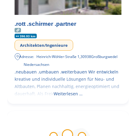
.rott .schirmer .partner
396.93 km
Architekten/Ingenieure
Adresse:
Heinrich-Wöhler-Straße 1
,
30938
Großburgwedel
Niedersachsen
.neubauen .umbauen .weiterbauen Wir entwickeln
kreative und individuelle Lösungen für Neu- und
Altbauten, Planen nachhaltig, energieoptimiert und
dauerhaft. Als Freie
Weiterlesen …