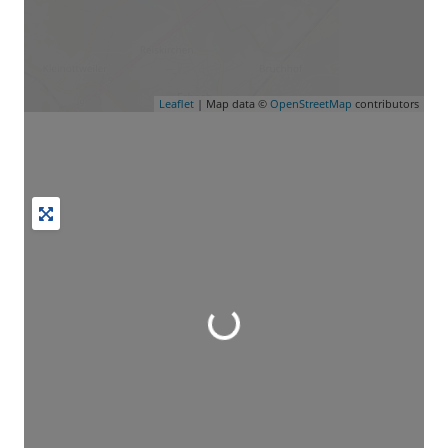
Leaflet
| Map data ©
OpenStreetMap
contributors
Wird geladen …