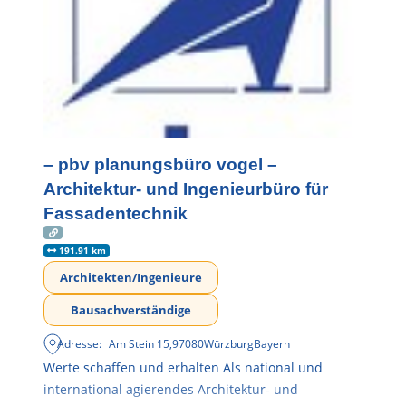
– pbv planungsbüro vogel –
Architektur- und Ingenieurbüro für
Fassadentechnik
191.91 km
Architekten/Ingenieure
Bausachverständige
Adresse:
Am Stein 15
,
97080
Würzburg
Bayern
Werte schaffen und erhalten Als national und
international agierendes Architektur- und