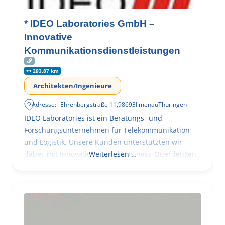
* IDEO Laboratories GmbH –
Innovative
Kommunikationsdienstleistungen
293.87 km
Architekten/Ingenieure
Adresse:
Ehrenbergstraße 11
,
98693
Ilmenau
Thüringen
IDEO Laboratories ist ein Beratungs- und
Forschungsunternehmen für Telekommunikation
und Logistik. Unsere Kunden unterstützten wir
dabei, mit Innovationen und Business-Querdenken
Weiterlesen …