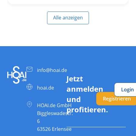
Alle anzeigen
info@hoai.de
Jetzt
anmelden
hoai.de
Login
und
Registrieren
HOAI.de GmbH
profitieren.
Biggleswadestr.
6
63526 Erlensee