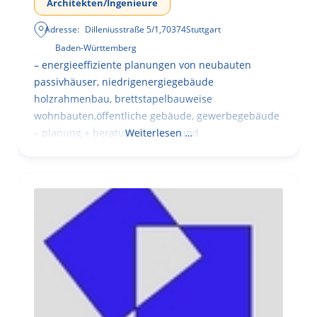
Architekten/Ingenieure
Adresse:
Dilleniusstraße 5/1
,
70374
Stuttgart
Baden-Württemberg
– energieeffiziente planungen von neubauten
passivhäuser, niedrigenergiegebäude
holzrahmenbau, brettstapelbauweise
wohnbauten,öffentliche gebäude, gewerbegebäude
– planung + beratung bei an – und
Weiterlesen …