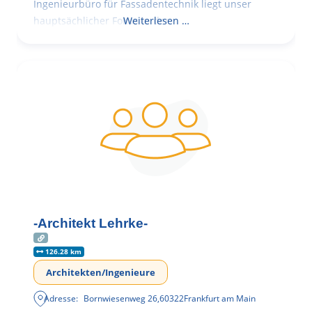
Ingenieurbüro für Fassadentechnik liegt unser
hauptsächlicher Fokus in der
Weiterlesen …
-Architekt Lehrke-
126.28 km
Architekten/Ingenieure
Adresse:
Bornwiesenweg 26
,
60322
Frankfurt am Main