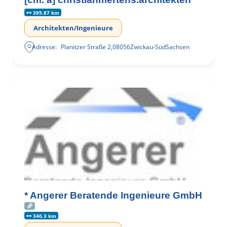
395.87 km
Architekten/Ingenieure
Adresse:
Planitzer Straße 2
,
08056
Zwickau-Süd
Sachsen
* Angerer Beratende Ingenieure GmbH
346.3 km