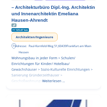
– Architekturbüro Dipl.-Ing. Architektin
und Innenarchitektin Emeliana
Hausen-Ahrendt
125.67 km
Architekten/Ingenieure
Adresse:
Paul-Kornfeld-Weg 51
,
60439
Frankfurt am Main
Hessen
Wohnungsbau in jeder Form > Schulen/
Einrichtungen für Kinder/ Hotelbau/
Gewächshäuser > Sozio-Kulturelle Einrichtungen >
Sanierung Gründerzeithäuser >
Geschoßwohnungsbau
Weiterlesen …