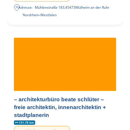
Adresse:
Mühlenstraße 183
,
45473
Mülheim an der Ruhr
Nordrhein-Westfalen
– architekturbüro beate schlüter –
freie architektin, innenarchitektin +
stadtplanerin
151.78 km