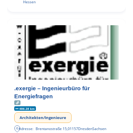
Hessen
.exergie – Ingenieurbüro für
Energiefragen
486.28 km
Architekten/Ingenieure
Adresse:
Brentanostraße 15
,
01157
Dresden
Sachsen