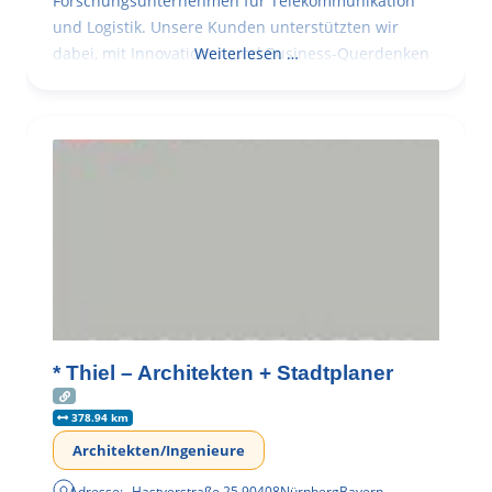
Forschungsunternehmen für Telekommunikation
und Logistik. Unsere Kunden unterstützten wir
dabei, mit Innovationen und Business-Querdenken
Weiterlesen …
* Thiel – Architekten + Stadtplaner
378.94 km
Architekten/Ingenieure
Adresse:
Hastverstraße 25
,
90408
Nürnberg
Bayern