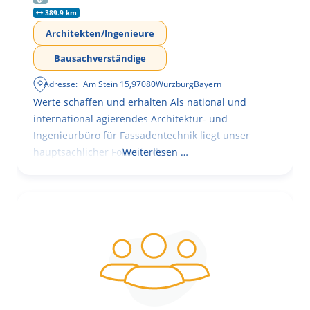
389.9 km
Architekten/Ingenieure
Bausachverständige
Adresse:
Am Stein 15
,
97080
Würzburg
Bayern
Werte schaffen und erhalten Als national und
international agierendes Architektur- und
Ingenieurbüro für Fassadentechnik liegt unser
hauptsächlicher Fokus in der
Weiterlesen …