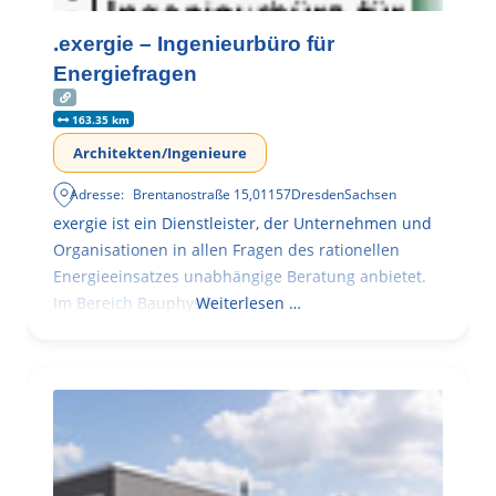
.exergie – Ingenieurbüro für
Energiefragen
163.35 km
Architekten/Ingenieure
Adresse:
Brentanostraße 15
,
01157
Dresden
Sachsen
exergie ist ein Dienstleister, der Unternehmen und
Organisationen in allen Fragen des rationellen
Energieeinsatzes unabhängige Beratung anbietet.
Im Bereich Bauphysik
Weiterlesen …