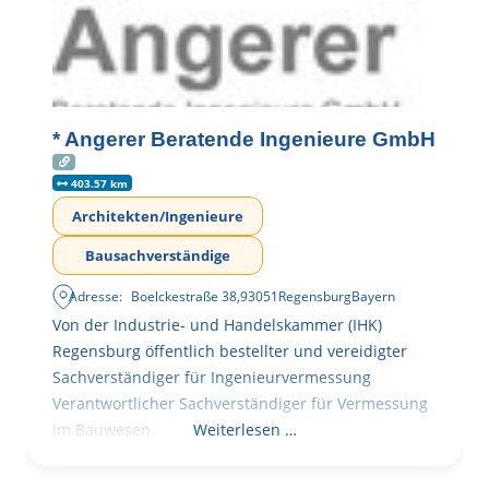
* Angerer Beratende Ingenieure GmbH
403.57 km
Architekten/Ingenieure
Bausachverständige
Adresse:
Boelckestraße 38
,
93051
Regensburg
Bayern
Von der Industrie- und Handelskammer (IHK)
Regensburg öffentlich bestellter und vereidigter
Sachverständiger für Ingenieurvermessung
Verantwortlicher Sachverständiger für Vermessung
im Bauwesen
Weiterlesen …