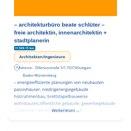
– architekturbüro beate schlüter –
freie architektin, innenarchitektin +
stadtplanerin
509.15 km
Architekten/Ingenieure
Adresse:
Dilleniusstraße 5/1
,
70374
Stuttgart
Baden-Württemberg
– energieeffiziente planungen von neubauten
passivhäuser, niedrigenergiegebäude
holzrahmenbau, brettstapelbauweise
wohnbauten,öffentliche gebäude, gewerbegebäude
– planung + beratung bei an – und
Weiterlesen …