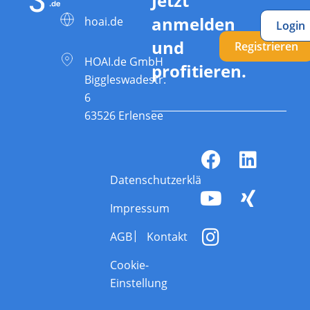
Jetzt
anmelden
hoai.de
Login
und
Registrieren
HOAI.de GmbH
profitieren.
Biggleswadestr.
6
63526 Erlensee
Datenschutzerklärung
Impressum
AGB
Kontakt
Cookie-
Einstellung