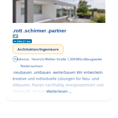
.rott .schirmer .partner
244.21 km
Architekten/Ingenieure
Adresse:
Heinrich-Wöhler-Straße 1
,
30938
Großburgwedel
Niedersachsen
.neubauen .umbauen .weiterbauen Wir entwickeln
kreative und individuelle Lösungen für Neu- und
Altbauten, Planen nachhaltig, energieoptimiert und
dauerhaft. Als Freie
Weiterlesen …