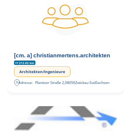
[cm. a] christianmertens.architekten
212.82 km
Architekten/Ingenieure
Adresse:
Planitzer Straße 2
,
08056
Zwickau-Süd
Sachsen