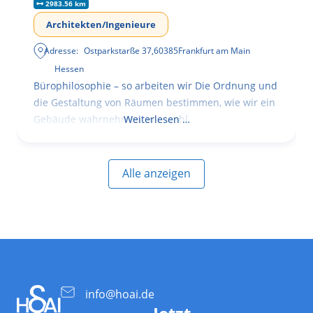
2983.56 km
Architekten/Ingenieure
Adresse:
Ostparkstarße 37
,
60385
Frankfurt am Main
Hessen
Bürophilosophie – so arbeiten wir Die Ordnung und
die Gestaltung von Räumen bestimmen, wie wir ein
Gebäude wahrnehmen, wie wohl
Weiterlesen …
Alle anzeigen
info@hoai.de