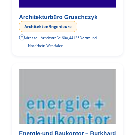
Architekturbüro Gruschczyk
Architekten/Ingenieure
Adresse:
Arndtstraße 60a
,
44135
Dortmund
Nordrhein-Westfalen
Energie-und Baukontor – Burkhard