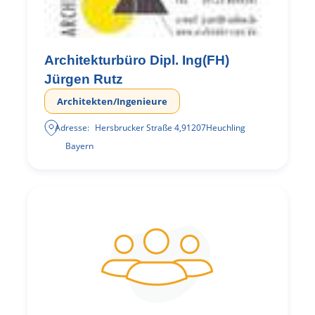
Architekturbüro Dipl. Ing(FH)
Jürgen Rutz
Architekten/Ingenieure
Adresse:
Hersbrucker Straße 4
,
91207
Heuchling
Bayern