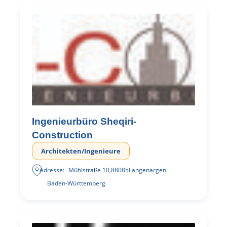
Ingenieurbüro Sheqiri-
Construction
Architekten/Ingenieure
Adresse:
Mühlstraße 10
,
88085
Langenargen
Baden-Württemberg