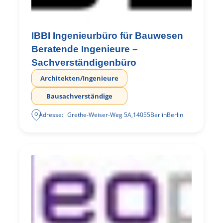
IBBI Ingenieurbüro für Bauwesen
Beratende Ingenieure –
Sachverständigenbüro
Architekten/Ingenieure
Bausachverständige
Adresse:
Grethe-Weiser-Weg 5A
,
14055
Berlin
Berlin