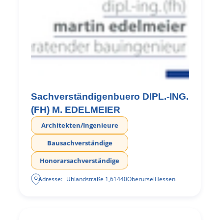
Sachverständigenbuero DIPL.-ING.
(FH) M. EDELMEIER
Architekten/Ingenieure
Bausachverständige
Honorarsachverständige
Adresse:
Uhlandstraße 1
,
61440
Oberursel
Hessen