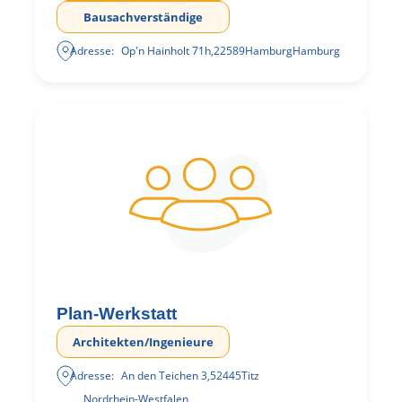
Bausachverständige
Adresse:
Op'n Hainholt 71h
,
22589
Hamburg
Hamburg
Plan-Werkstatt
Architekten/Ingenieure
Adresse:
An den Teichen 3
,
52445
Titz
Nordrhein-Westfalen