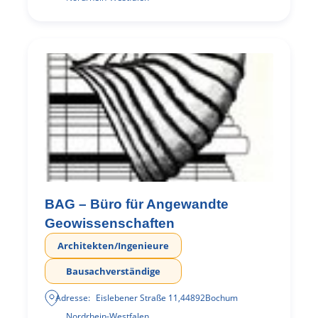
BAG – Büro für Angewandte
Geowissenschaften
Architekten/Ingenieure
Bausachverständige
Adresse:
Eislebener Straße 11
,
44892
Bochum
Nordrhein-Westfalen