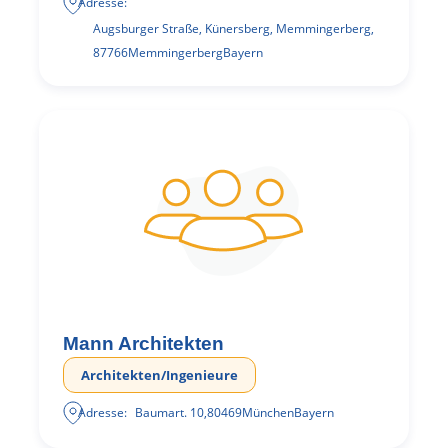
Adresse:
Augsburger Straße, Künersberg, Memmingerberg
,
87766
Memmingerberg
Bayern
Mann Architekten
Architekten/Ingenieure
Adresse:
Baumart. 10
,
80469
München
Bayern