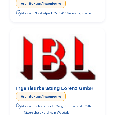
Architekten/Ingenieure
Adresse:
Nordostpark 25
,
90411
Nürnberg
Bayern
Ingenieurberatung Lorenz GmbH
Architekten/Ingenieure
Adresse:
Schonscheider Weg, Nitterscheid
,
53902
Nitterscheid
Nordrhein-Westfalen