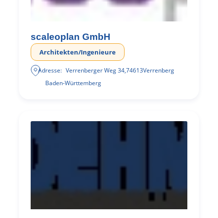
scaleoplan GmbH
Architekten/Ingenieure
Adresse:
Verrenberger Weg 34
,
74613
Verrenberg
Baden-Württemberg