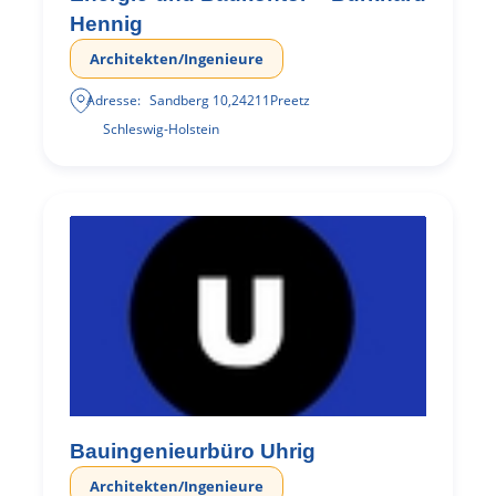
Hennig
Architekten/Ingenieure
Adresse:
Sandberg 10
,
24211
Preetz
Schleswig-Holstein
Bauingenieurbüro Uhrig
Architekten/Ingenieure