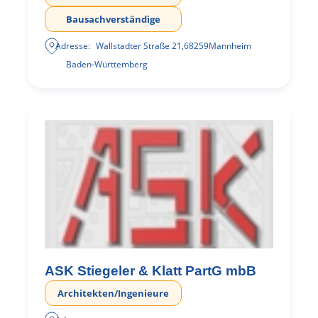
Bausachverständige
Adresse:
Wallstadter Straße 21
,
68259
Mannheim
Baden-Württemberg
ASK Stiegeler & Klatt PartG mbB
Architekten/Ingenieure