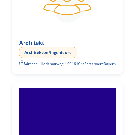
Architekt
Architekten/Ingenieure
Adresse:
Hademarweg 4
,
93164
Großetzenberg
Bayern