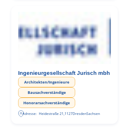
Ingenieurgesellschaft Jurisch mbh
Architekten/Ingenieure
Bausachverständige
Honorarsachverständige
Adresse:
Heidestraße 21
,
1127
Dresden
Sachsen