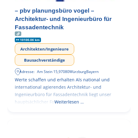
– pbv planungsbüro vogel –
Architektur- und Ingenieurbüro für
Fassadentechnik
10100.06 km
Architekten/Ingenieure
Bausachverständige
Adresse:
Am Stein 15
,
97080
Würzburg
Bayern
Werte schaffen und erhalten Als national und
international agierendes Architektur- und
Ingenieurbüro für Fassadentechnik liegt unser
hauptsächlicher Fokus in der
Weiterlesen …