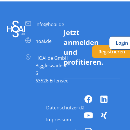
info@hoai.de
Jetzt
anmelden
hoai.de
Login
und
Registrieren
HOAI.de GmbH
profitieren.
Biggleswadestr.
6
63526 Erlensee
Datenschutzerklärung
Impressum