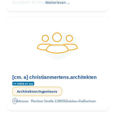
dauerhaft. Als Freie
Weiterlesen …
[cm. a] christianmertens.architekten
10058.41 km
Architekten/Ingenieure
Adresse:
Planitzer Straße 2
,
08056
Zwickau-Süd
Sachsen