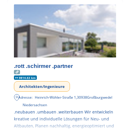
.rott .schirmer .partner
9814.63 km
Architekten/Ingenieure
Adresse:
Heinrich-Wöhler-Straße 1
,
30938
Großburgwedel
Niedersachsen
.neubauen .umbauen .weiterbauen Wir entwickeln
kreative und individuelle Lösungen für Neu- und
Altbauten, Planen nachhaltig, energieoptimiert und