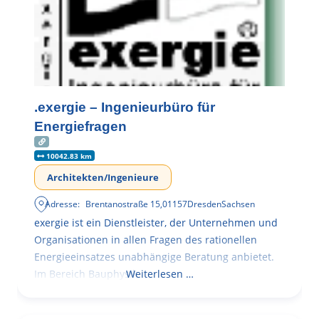
.exergie – Ingenieurbüro für
Energiefragen
10042.83 km
Architekten/Ingenieure
Adresse:
Brentanostraße 15
,
01157
Dresden
Sachsen
exergie ist ein Dienstleister, der Unternehmen und
Organisationen in allen Fragen des rationellen
Energieeinsatzes unabhängige Beratung anbietet.
Im Bereich Bauphysik
Weiterlesen …