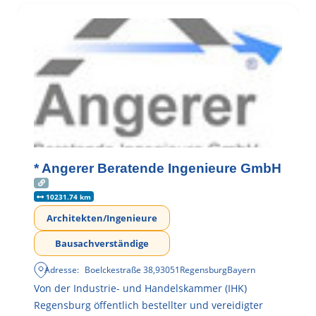
* Angerer Beratende Ingenieure GmbH
10231.74 km
Architekten/Ingenieure
Bausachverständige
Adresse:
Boelckestraße 38
,
93051
Regensburg
Bayern
Von der Industrie- und Handelskammer (IHK)
Regensburg öffentlich bestellter und vereidigter