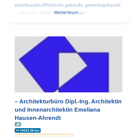
wohnbauten,öffentliche gebäude, gewerbegebäude
– planung + beratung bei an – und
Weiterlesen …
– Architekturbüro Dipl.-Ing. Architektin
und Innenarchitektin Emeliana
Hausen-Ahrendt
10032.38 km