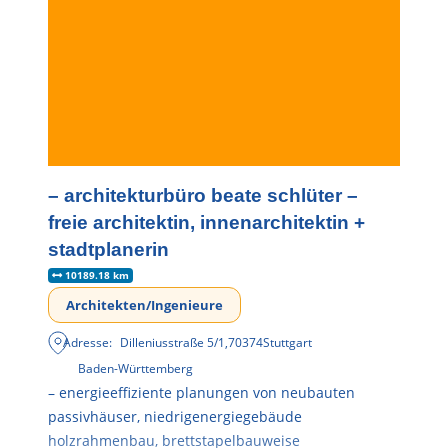
– architekturbüro beate schlüter –
freie architektin, innenarchitektin +
stadtplanerin
10189.18 km
Architekten/Ingenieure
Adresse:
Dilleniusstraße 5/1
,
70374
Stuttgart
Baden-Württemberg
– energieeffiziente planungen von neubauten
passivhäuser, niedrigenergiegebäude
holzrahmenbau, brettstapelbauweise