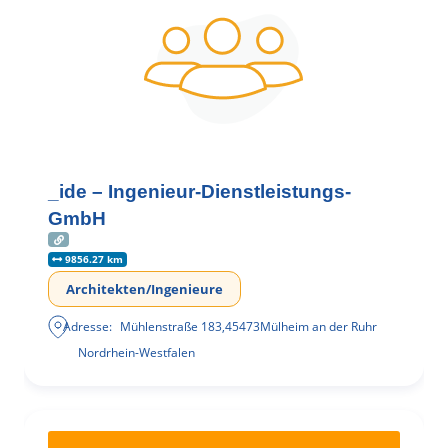
_ide – Ingenieur-Dienstleistungs-
GmbH
9856.27 km
Architekten/Ingenieure
Adresse:
Mühlenstraße 183
,
45473
Mülheim an der Ruhr
Nordrhein-Westfalen