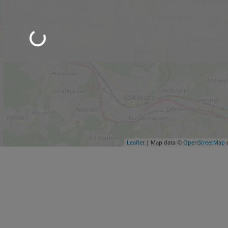
Leaflet
| Map data ©
OpenStreetMap
c