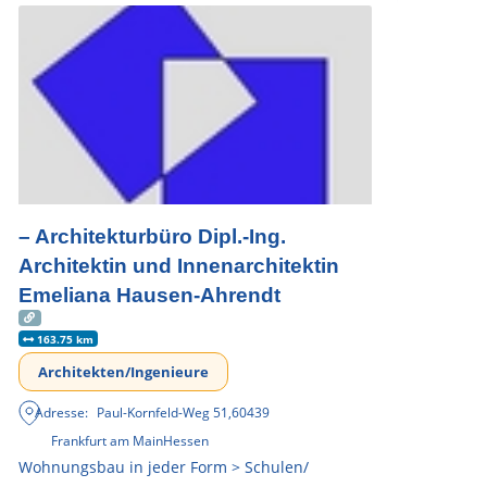
– Architekturbüro Dipl.-Ing.
Architektin und Innenarchitektin
Emeliana Hausen-Ahrendt
163.75 km
Architekten/Ingenieure
Adresse:
Paul-Kornfeld-Weg 51
,
60439
Frankfurt am Main
Hessen
Wohnungsbau in jeder Form > Schulen/