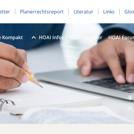
etter
Planerrechtsreport
Literatur
Links
Glo
e Kompakt
HOAI Infos
HOAI Rechner
HOAI For
Ingenieure