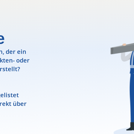
e
, der ein
ekten- oder
rstellt?
elistet
rekt über