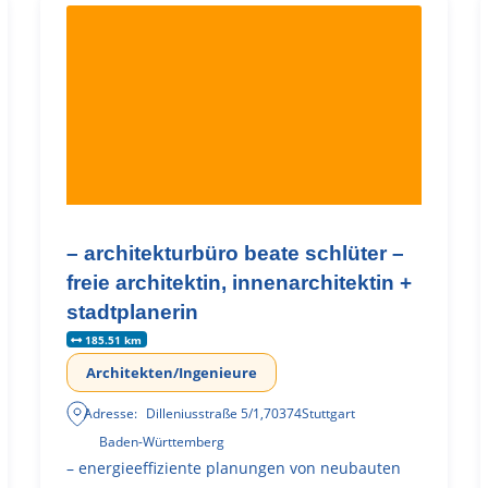
– architekturbüro beate schlüter –
freie architektin, innenarchitektin +
stadtplanerin
185.51 km
Architekten/Ingenieure
Adresse:
Dilleniusstraße 5/1
,
70374
Stuttgart
Baden-Württemberg
– energieeffiziente planungen von neubauten