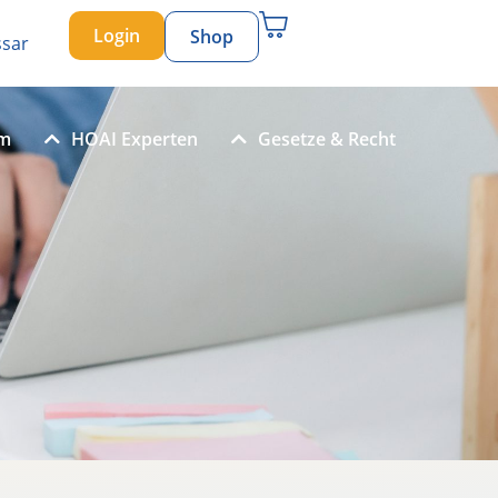
Login
Shop
ssar
um
HOAI Experten
Gesetze & Recht