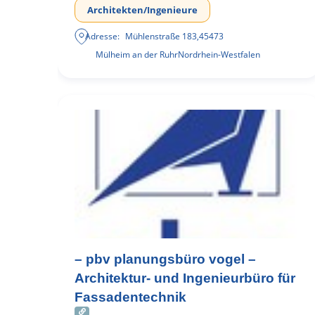
Architekten/Ingenieure
Adresse:
Mühlenstraße 183
,
45473
Mülheim an der Ruhr
Nordrhein-Westfalen
– pbv planungsbüro vogel –
Architektur- und Ingenieurbüro für
Fassadentechnik