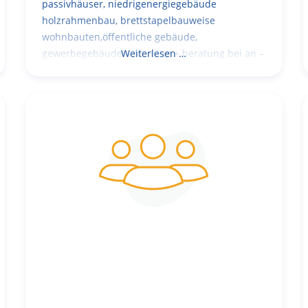
passivhäuser, niedrigenergiegebäude
holzrahmenbau, brettstapelbauweise
wohnbauten,öffentliche gebäude,
gewerbegebäude – planung + beratung bei an –
Weiterlesen …
und