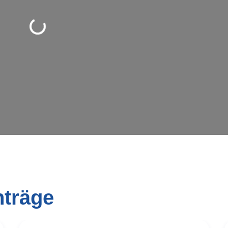
d geladen …
nträge