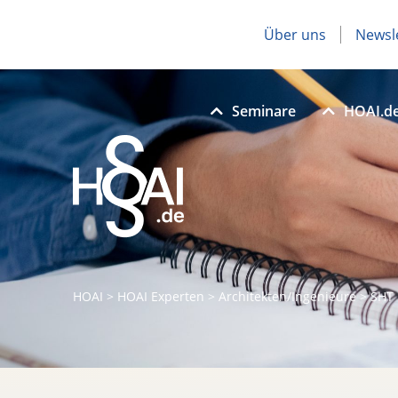
Über uns
Newsl
Seminare
HOAI.d
HOAI
>
HOAI Experten
>
Architekten/Ingenieure
>
SHT 