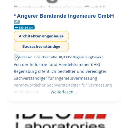
* Angerer Beratende Ingenieure GmbH
185.34 km
Architekten/Ingenieure
Bausachverständige
Adresse:
Boelckestraße 38
,
93051
Regensburg
Bayern
Von der Industrie- und Handelskammer (IHK)
Regensburg öffentlich bestellter und vereidigter
Sachverständiger für Ingenieurvermessung
Verantwortlicher Sachverständiger für Vermessung
im Bauwesen
Weiterlesen …