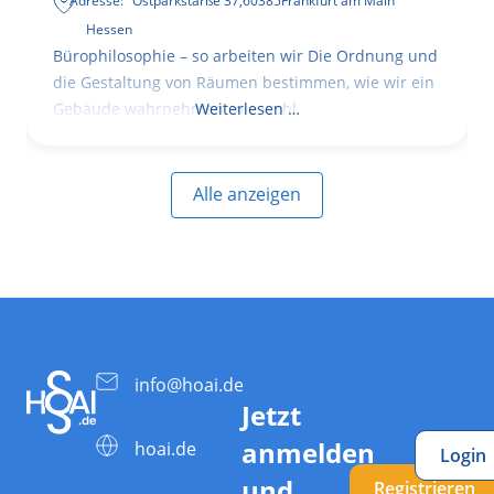
Adresse:
Ostparkstarße 37
,
60385
Frankfurt am Main
Hessen
Bürophilosophie – so arbeiten wir Die Ordnung und
die Gestaltung von Räumen bestimmen, wie wir ein
Gebäude wahrnehmen, wie wohl
Weiterlesen …
Alle anzeigen
info@hoai.de
Jetzt
anmelden
hoai.de
Login
und
Registrieren