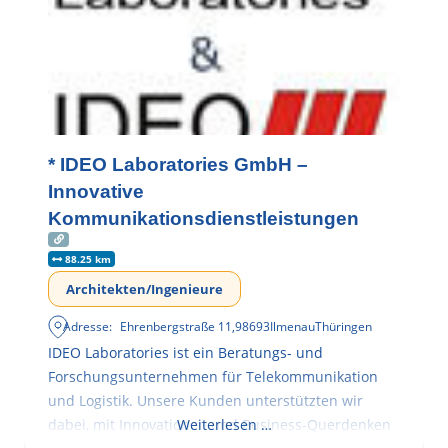
* IDEO Laboratories GmbH –
Innovative
Kommunikationsdienstleistungen
88.25 km
Architekten/Ingenieure
Adresse:
Ehrenbergstraße 11
,
98693
Ilmenau
Thüringen
IDEO Laboratories ist ein Beratungs- und
Forschungsunternehmen für Telekommunikation
und Logistik. Unsere Kunden unterstützten wir
dabei, mit Innovationen und Business-Querdenken
Weiterlesen …