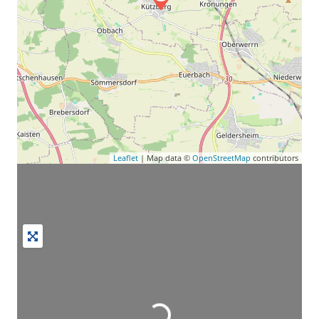
Leaflet
| Map data ©
OpenStreetMap
contributors
Wird geladen …