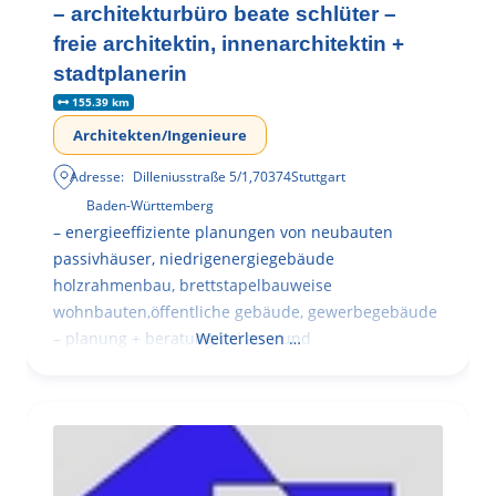
– architekturbüro beate schlüter –
freie architektin, innenarchitektin +
stadtplanerin
155.39 km
Architekten/Ingenieure
Adresse:
Dilleniusstraße 5/1
,
70374
Stuttgart
Baden-Württemberg
– energieeffiziente planungen von neubauten
passivhäuser, niedrigenergiegebäude
holzrahmenbau, brettstapelbauweise
wohnbauten,öffentliche gebäude, gewerbegebäude
– planung + beratung bei an – und
Weiterlesen …