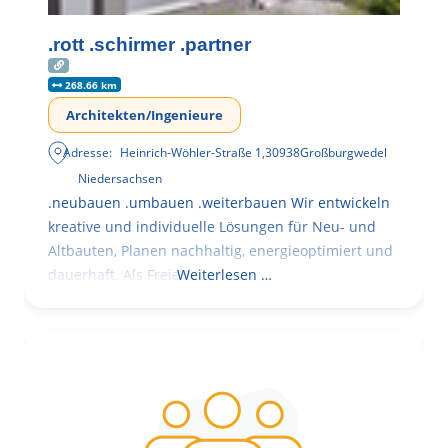
.rott .schirmer .partner
268.66 km
Architekten/Ingenieure
Adresse:
Heinrich-Wöhler-Straße 1
,
30938
Großburgwedel
Niedersachsen
.neubauen .umbauen .weiterbauen Wir entwickeln
kreative und individuelle Lösungen für Neu- und
Altbauten, Planen nachhaltig, energieoptimiert und
dauerhaft. Als Freie
Weiterlesen …