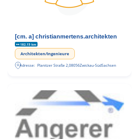
[cm. a] christianmertens.architekten
182.15 km
Architekten/Ingenieure
Adresse:
Planitzer Straße 2
,
08056
Zwickau-Süd
Sachsen