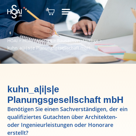
HOAI
>
HOAI Experten
>
Bausachverständige
>
kuhn_a|i|s|e Planungsgesellschaft mbH
kuhn_a|i|s|e
Planungsgesellschaft mbH
Benötigen Sie einen Sachverständigen, der ein
qualifiziertes Gutachten über Architekten-
oder Ingenieurleistungen oder Honorare
erstellt?