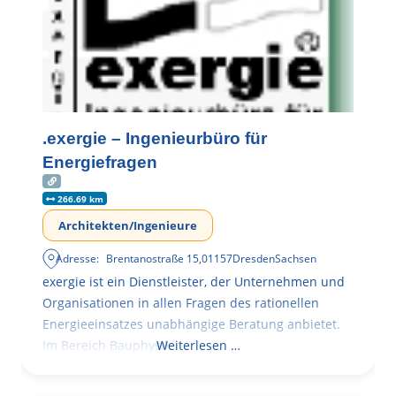
.exergie – Ingenieurbüro für
Energiefragen
266.69 km
Architekten/Ingenieure
Adresse:
Brentanostraße 15
,
01157
Dresden
Sachsen
exergie ist ein Dienstleister, der Unternehmen und
Organisationen in allen Fragen des rationellen
Energieeinsatzes unabhängige Beratung anbietet.
Im Bereich Bauphysik
Weiterlesen …