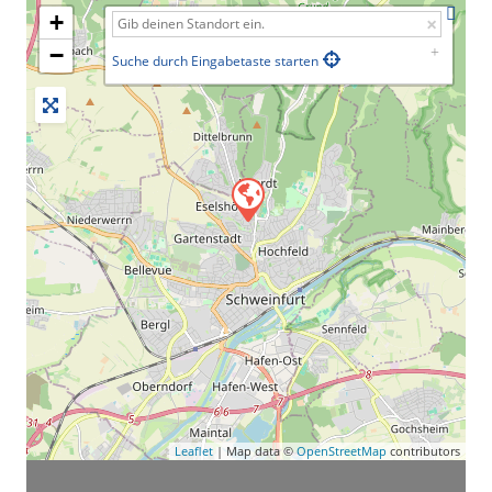
+
−
Suche durch Eingabetaste starten
Leaflet
| Map data ©
OpenStreetMap
contributors