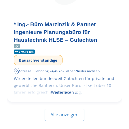
* Ing.- Büro Marzinzik & Partner
Ingenieure Planungsbüro für
Haustechnik HLSE – Gutachten
370.16 km
Bausachverständige
Adresse:
Fehnring 24
,
49762
Lathen
Niedersachsen
Wir erstellen bundesweit Gutachten für private und
gewerbliche Bauherrn. Unser Büro ist seit über 10
Jahren erfolgreich mit der Planung,
Weiterlesen …
Alle anzeigen