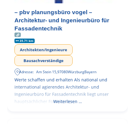
– pbv planungsbüro vogel –
Architektur- und Ingenieurbüro für
Fassadentechnik
35.71 km
Architekten/Ingenieure
Bausachverständige
Adresse:
Am Stein 15
,
97080
Würzburg
Bayern
Werte schaffen und erhalten Als national und
international agierendes Architektur- und
Ingenieurbüro für Fassadentechnik liegt unser
hauptsächlicher Fokus in der
Weiterlesen …