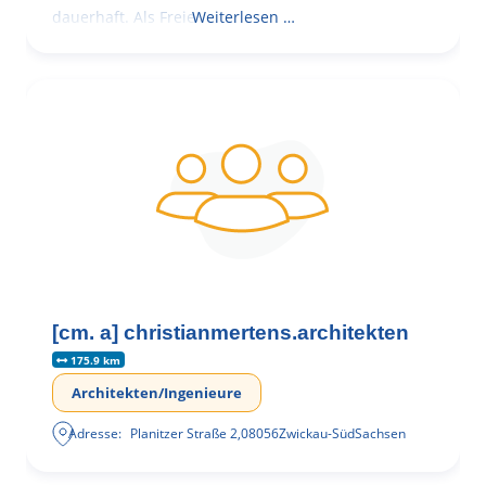
dauerhaft. Als Freie
Weiterlesen …
[cm. a] christianmertens.architekten
175.9 km
Architekten/Ingenieure
Adresse:
Planitzer Straße 2
,
08056
Zwickau-Süd
Sachsen