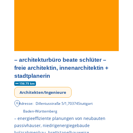
– architekturbüro beate schlüter –
freie architektin, innenarchitektin +
stadtplanerin
156.75 km
Architekten/Ingenieure
Adresse:
Dilleniusstraße 5/1
,
70374
Stuttgart
Baden-Württemberg
– energieeffiziente planungen von neubauten
passivhäuser, niedrigenergiegebäude
holzrahmenbau, brettstapelbauweise