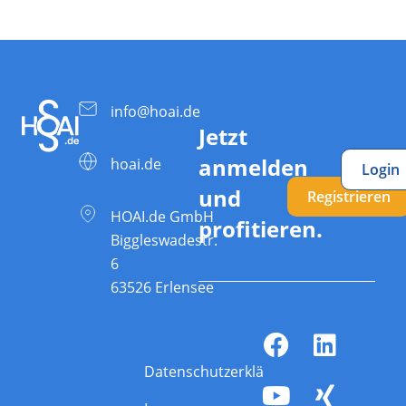
info@hoai.de
Jetzt
anmelden
hoai.de
Login
und
Registrieren
HOAI.de GmbH
profitieren.
Biggleswadestr.
6
63526 Erlensee
Datenschutzerklärung