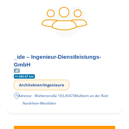
_ide – Ingenieur-Dienstleistungs-
GmbH
280.67 km
Architekten/Ingenieure
Adresse:
Mühlenstraße 183
,
45473
Mülheim an der Ruhr
Nordrhein-Westfalen