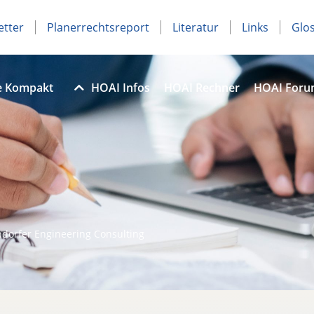
etter
Planerrechtsreport
Literatur
Links
Glo
e Kompakt
HOAI Infos
HOAI Rechner
HOAI For
dorfer Engineering Consulting