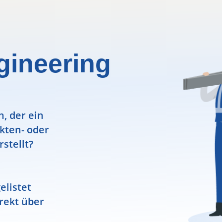
gineering
, der ein
ekten- oder
rstellt?
elistet
rekt über