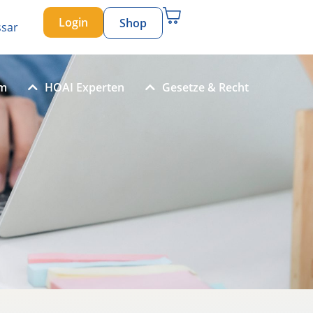
Login
Shop
ssar
um
HOAI Experten
Gesetze & Recht