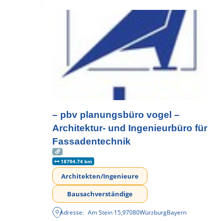
– pbv planungsbüro vogel –
Architektur- und Ingenieurbüro für
Fassadentechnik
18794.74 km
Architekten/Ingenieure
Bausachverständige
Adresse:
Am Stein 15
,
97080
Würzburg
Bayern