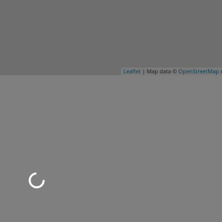
Leaflet
| Map data ©
OpenStreetMap
c
d geladen …