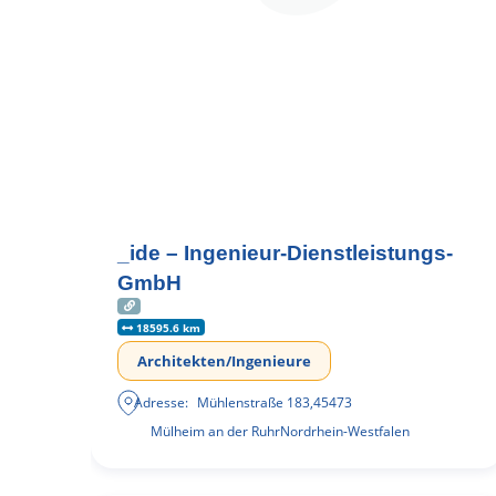
_ide – Ingenieur-Dienstleistungs-
GmbH
18595.6 km
Architekten/Ingenieure
Adresse:
Mühlenstraße 183
,
45473
Mülheim an der Ruhr
Nordrhein-Westfalen