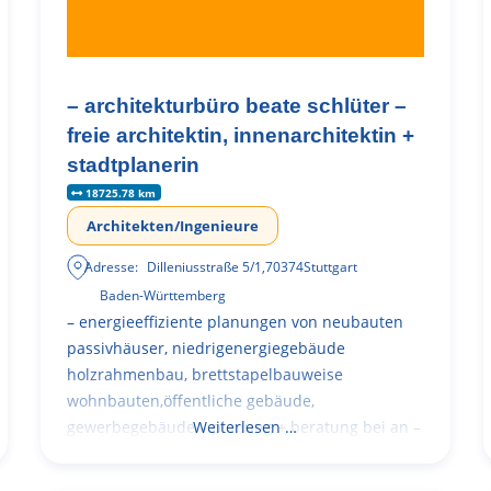
– architekturbüro beate schlüter –
freie architektin, innenarchitektin +
stadtplanerin
18725.78 km
Architekten/Ingenieure
Adresse:
Dilleniusstraße 5/1
,
70374
Stuttgart
Baden-Württemberg
– energieeffiziente planungen von neubauten
passivhäuser, niedrigenergiegebäude
holzrahmenbau, brettstapelbauweise
wohnbauten,öffentliche gebäude,
gewerbegebäude – planung + beratung bei an –
Weiterlesen …
und