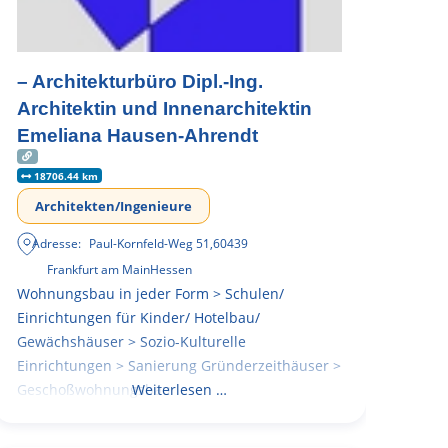
– Architekturbüro Dipl.-Ing.
Architektin und Innenarchitektin
Emeliana Hausen-Ahrendt
18706.44 km
Architekten/Ingenieure
Adresse:
Paul-Kornfeld-Weg 51
,
60439
Frankfurt am Main
Hessen
Wohnungsbau in jeder Form > Schulen/
Einrichtungen für Kinder/ Hotelbau/
Gewächshäuser > Sozio-Kulturelle
Einrichtungen > Sanierung Gründerzeithäuser >
Geschoßwohnungsbau
Weiterlesen …