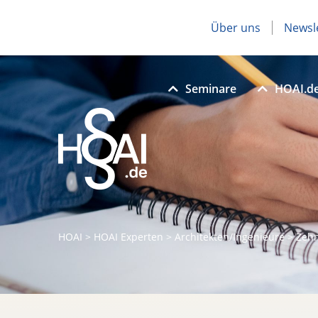
Über uns
Newsl
Seminare
HOAI.d
HOAI
>
HOAI Experten
>
Architekten/Ingenieure
>
Zehn