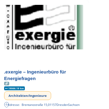
.exergie – Ingenieurbüro für
Energiefragen
19066.19 km
Architekten/Ingenieure
Adresse:
Brentanostraße 15
,
01157
Dresden
Sachsen