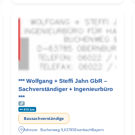
*** Wolfgang + Steffi Jahn GbR –
Sachverständiger + Ingenieurbüro
***
415 km
Bausachverständige
Adresse:
Buchenweg 9
,
63785
Eisenbach
Bayern