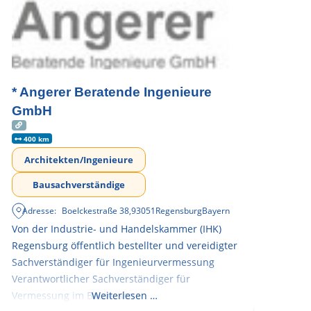
* Angerer Beratende Ingenieure
GmbH
400 km
Architekten/Ingenieure
Bausachverständige
Adresse:
Boelckestraße 38
,
93051
Regensburg
Bayern
Von der Industrie- und Handelskammer (IHK)
Regensburg öffentlich bestellter und vereidigter
Sachverständiger für Ingenieurvermessung
Verantwortlicher Sachverständiger für
Vermessung im Bauwesen
Weiterlesen …