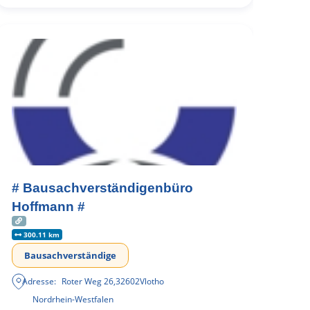
# Bausachverständigenbüro
Hoffmann #
300.11 km
Bausachverständige
Adresse:
Roter Weg 26
,
32602
Vlotho
Nordrhein-Westfalen