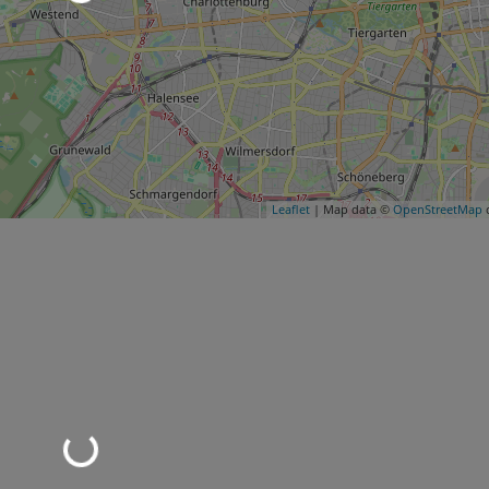
Leaflet
| Map data ©
OpenStreetMap
c
rd geladen …