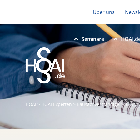
Über uns
Newsl
Seminare
HOAI.d
HOAI
>
HOAI Experten
>
Bausachverständige
>
3. Int.