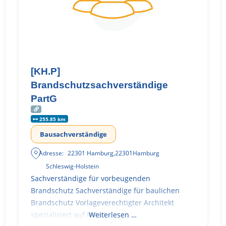
[KH.P]
Brandschutzsachverständige
PartG
255.85 km
Bausachverständige
Adresse:
22301 Hamburg
,
22301
Hamburg
Schleswig-Holstein
Sachverständige für vorbeugenden
Brandschutz Sachverständige für baulichen
Brandschutz Vorlageverechtigter Architekt
spezialisiert auf Retail
Weiterlesen …