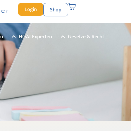
Login
Shop
ssar
um
HOAI Experten
Gesetze & Recht