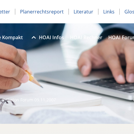
etter
Planerrechtsreport
Literatur
Links
Glo
e Kompakt
HOAI Infos
HOAI Rechner
HOAI For
 Sichtbeton Forum 09.11.2007