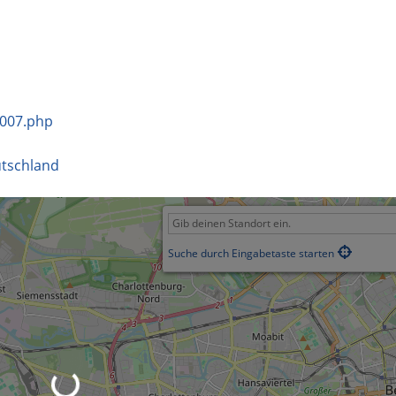
2007.php
tschland
Suche durch Eingabetaste starten