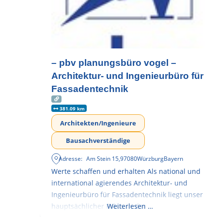
– pbv planungsbüro vogel –
Architektur- und Ingenieurbüro für
Fassadentechnik
381.09 km
Architekten/Ingenieure
Bausachverständige
Adresse:
Am Stein 15
,
97080
Würzburg
Bayern
Werte schaffen und erhalten Als national und
international agierendes Architektur- und
Ingenieurbüro für Fassadentechnik liegt unser
hauptsächlicher Fokus in der
Weiterlesen …