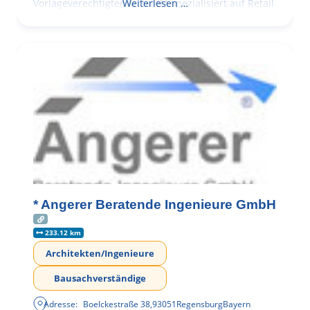
Vorlageverechtigter Architekt spezialisiert auf Retail
Weiterlesen …
* Angerer Beratende Ingenieure GmbH
233.12 km
Architekten/Ingenieure
Bausachverständige
Adresse:
Boelckestraße 38
,
93051
Regensburg
Bayern