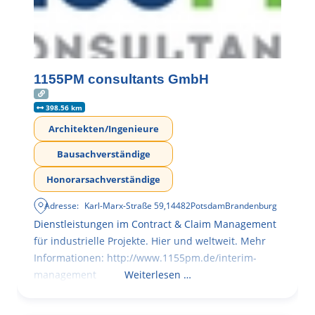
1155PM consultants GmbH
398.56 km
Architekten/Ingenieure
Bausachverständige
Honorarsachverständige
Adresse:
Karl-Marx-Straße 59
,
14482
Potsdam
Brandenburg
Dienstleistungen im Contract & Claim Management
für industrielle Projekte. Hier und weltweit. Mehr
Informationen: http://www.1155pm.de/interim-
management
Weiterlesen …