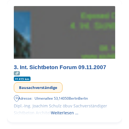
3. Int. Sichtbeton Forum 09.11.2007
415 km
Bausachverständige
Adresse:
Ulmenallee 53
,
14050
Berlin
Berlin
Dipl.-Ing. Joachim Schulz öbuv Sachverständiger
Sichtbeton Architekturbeton
Weiterlesen …