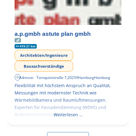
a.p.gmbh astute plan gmbh
419.21 km
Architekten/Ingenieure
Bausachverständige
Adresse:
Tornquiststraße 7
,
20259
Hamburg
Hamburg
Flexibilität mit höchstem Anspruch an Qualität,
Messungen mit modernster Technik wie
Wärmebildkamera und Raumluftmessungen.
Experten für Fassadendämmung (WDVS) und
Bodenbeschichtungen
Weiterlesen …