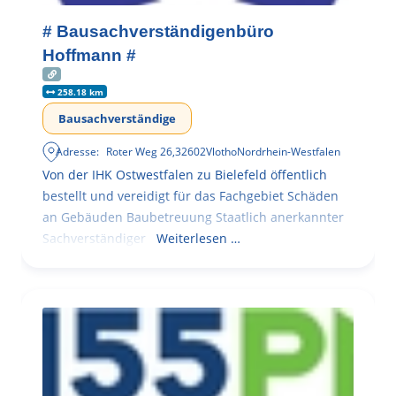
# Bausachverständigenbüro
Hoffmann #
258.18 km
Bausachverständige
Adresse:
Roter Weg 26
,
32602
Vlotho
Nordrhein-Westfalen
Von der IHK Ostwestfalen zu Bielefeld öffentlich
bestellt und vereidigt für das Fachgebiet Schäden
an Gebäuden Baubetreuung Staatlich anerkannter
Sachverständiger
Weiterlesen …