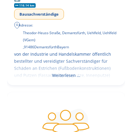
116.14 km
Bausachverständige
Adresse:
Theodor-Heuss-Straße, Demantsfürth, Uehlfeld, Uehlfeld
(VGem)
,
91486
Demantsfürth
Bayern
von der Industrie und Handelskammer öffentlich
bestellter und vereidigter Sachverständiger für
Schäden an Estrichen (Fußbodenkonstruktionen)
und Putzen (Fassaden, Außenputze, Innenputze)
Weiterlesen …