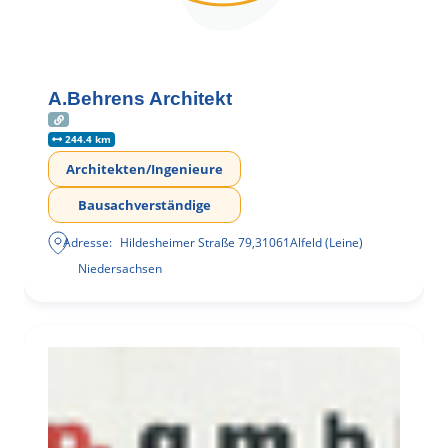
A.Behrens Architekt
244.4 km
Architekten/Ingenieure
Bausachverständige
Adresse:
Hildesheimer Straße 79
,
31061
Alfeld (Leine)
Niedersachsen