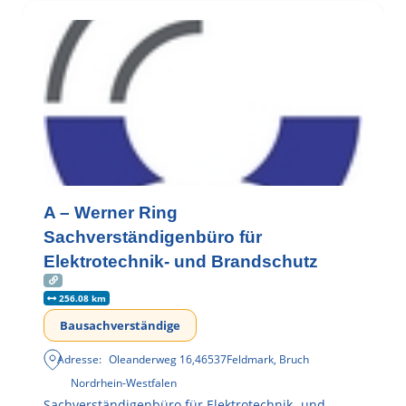
A – Werner Ring
Sachverständigenbüro für
Elektrotechnik- und Brandschutz
256.08 km
Bausachverständige
Adresse:
Oleanderweg 16
,
46537
Feldmark, Bruch
Nordrhein-Westfalen
Sachverständigenbüro für Elektrotechnik- und