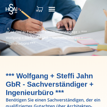
HOAI
>
HOAI Experten
>
Bausachverständige
>
***
Wolfgang + Steffi Jahn GbR – Sachverständiger +
Ingenieurbüro ***
*** Wolfgang + Steffi Jahn
GbR - Sachverständiger +
Ingenieurbüro ***
Benötigen Sie einen Sachverständigen, der ein
qualifiziertes Gutachten über Architekten-