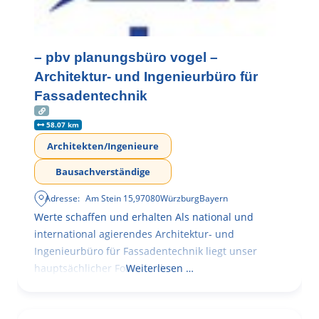
– pbv planungsbüro vogel –
Architektur- und Ingenieurbüro für
Fassadentechnik
58.07 km
Architekten/Ingenieure
Bausachverständige
Adresse:
Am Stein 15
,
97080
Würzburg
Bayern
Werte schaffen und erhalten Als national und
international agierendes Architektur- und
Ingenieurbüro für Fassadentechnik liegt unser
hauptsächlicher Fokus in der
Weiterlesen …