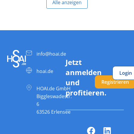
Alle anzeigen
info@hoai.de
Jetzt
anmelden
hoai.de
Login
und
Registrieren
HOAI.de GmbH
profitieren.
Biggleswadestr.
6
63526 Erlensee