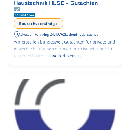
Haustechnik HLSE – Gutachten
358.04 km
Bausachverständige
Adresse:
Fehnring 24
,
49762
Lathen
Niedersachsen
Wir erstellen bundesweit Gutachten für private und
gewerbliche Bauherrn. Unser Büro ist seit über 10
Jahren erfolgreich mit der Planung,
Weiterlesen …