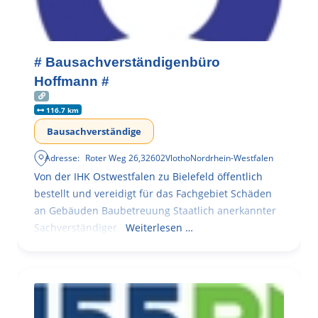
# Bausachverständigenbüro
Hoffmann #
116.7 km
Bausachverständige
Adresse:
Roter Weg 26
,
32602
Vlotho
Nordrhein-Westfalen
Von der IHK Ostwestfalen zu Bielefeld öffentlich
bestellt und vereidigt für das Fachgebiet Schäden
an Gebäuden Baubetreuung Staatlich anerkannter
Sachverständiger
Weiterlesen …