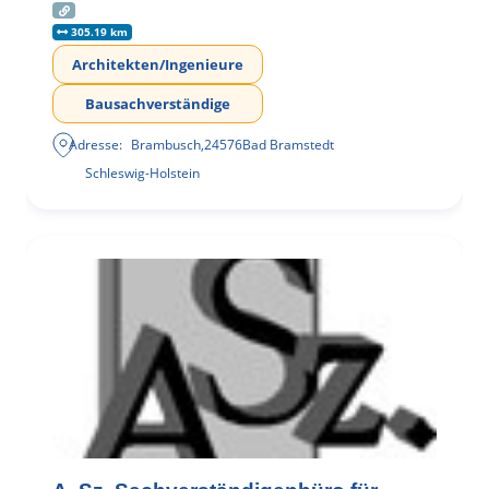
305.19 km
Architekten/Ingenieure
Bausachverständige
Adresse:
Brambusch
,
24576
Bad Bramstedt
Schleswig-Holstein