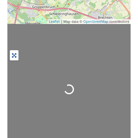
Leaflet
| Map data ©
OpenStreetMap
contributors
Wird geladen …