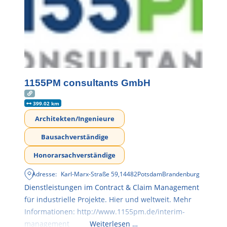
1155PM consultants GmbH
399.02 km
Architekten/Ingenieure
Bausachverständige
Honorarsachverständige
Adresse:
Karl-Marx-Straße 59
,
14482
Potsdam
Brandenburg
Dienstleistungen im Contract & Claim Management
für industrielle Projekte. Hier und weltweit. Mehr
Informationen: http://www.1155pm.de/interim-
management
Weiterlesen …