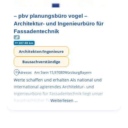
– pbv planungsbüro vogel –
Architektur- und Ingenieurbüro für
Fassadentechnik
267.88 km
Architekten/Ingenieure
Bausachverständige
Adresse:
Am Stein 15
,
97080
Würzburg
Bayern
Werte schaffen und erhalten Als national und
international agierendes Architektur- und
Ingenieurbüro für Fassadentechnik liegt unser
hauptsächlicher Fokus in der
Weiterlesen …