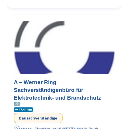
A – Werner Ring
Sachverständigenbüro für
Elektrotechnik- und Brandschutz
47.44 km
Bausachverständige
Adresse:
Oleanderweg 16
,
46537
Feldmark, Bruch