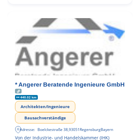
* Angerer Beratende Ingenieure GmbH
440.02 km
Architekten/Ingenieure
Bausachverständige
Adresse:
Boelckestraße 38
,
93051
Regensburg
Bayern
Von der Industrie- und Handelskammer (IHK)