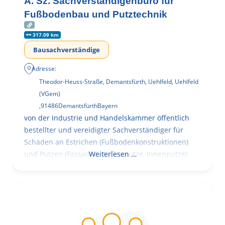
A. Sz. Sachverständigenbüro für
Fußbodenbau und Putztechnik
317.09 km
Bausachverständige
Adresse:
Theodor-Heuss-Straße, Demantsfürth, Uehlfeld, Uehlfeld
(VGem)
,
91486
Demantsfürth
Bayern
von der Industrie und Handelskammer öffentlich
bestellter und vereidigter Sachverständiger für
Schäden an Estrichen (Fußbodenkonstruktionen)
und Putzen (Fassaden, Außenputze, Innenputze)
Weiterlesen …