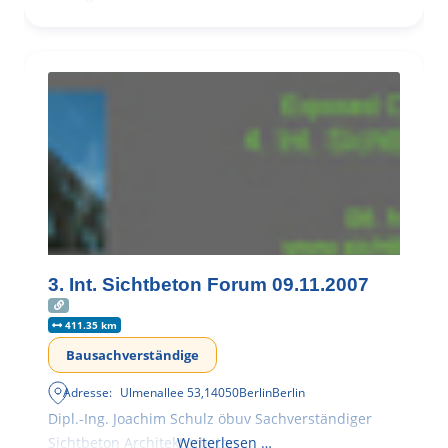
3. Int. Sichtbeton Forum 09.11.2007
411.35 km
Bausachverständige
Adresse:
Ulmenallee 53
,
14050
Berlin
Berlin
Dipl.-Ing. Joachim Schulz öbuv Sachverständiger
Sichtbeton Architekturbeton
Weiterlesen …