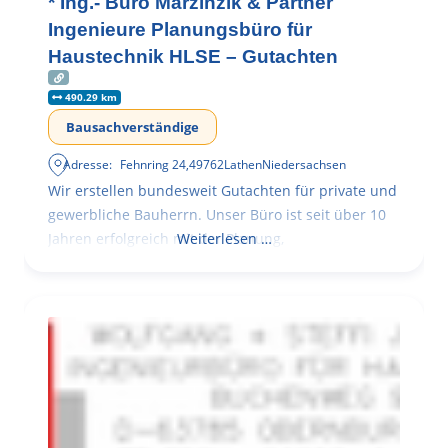
* Ing.- Büro Marzinzik & Partner
Ingenieure Planungsbüro für
Haustechnik HLSE – Gutachten
490.29 km
Bausachverständige
Adresse:
Fehnring 24
,
49762
Lathen
Niedersachsen
Wir erstellen bundesweit Gutachten für private und
gewerbliche Bauherrn. Unser Büro ist seit über 10
Jahren erfolgreich mit der Planung,
Weiterlesen …