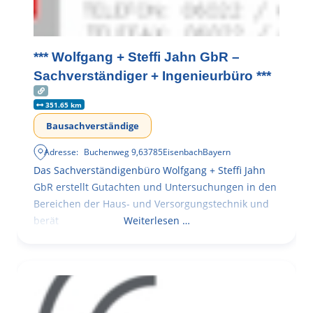
*** Wolfgang + Steffi Jahn GbR –
Sachverständiger + Ingenieurbüro ***
351.65 km
Bausachverständige
Adresse:
Buchenweg 9
,
63785
Eisenbach
Bayern
Das Sachverständigenbüro Wolfgang + Steffi Jahn
GbR erstellt Gutachten und Untersuchungen in den
Bereichen der Haus- und Versorgungstechnik und
berät
Weiterlesen …