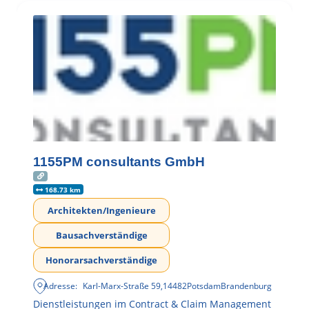
1155PM consultants GmbH
168.73 km
Architekten/Ingenieure
Bausachverständige
Honorarsachverständige
Adresse:
Karl-Marx-Straße 59
,
14482
Potsdam
Brandenburg
Dienstleistungen im Contract & Claim Management