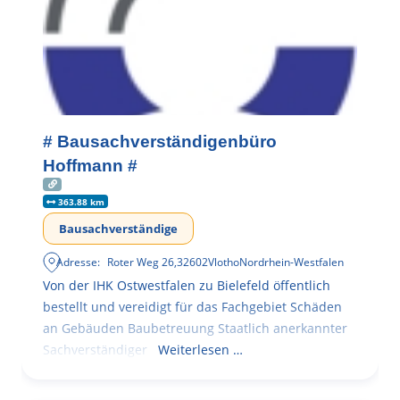
# Bausachverständigenbüro
Hoffmann #
363.88 km
Bausachverständige
Adresse:
Roter Weg 26
,
32602
Vlotho
Nordrhein-Westfalen
Von der IHK Ostwestfalen zu Bielefeld öffentlich
bestellt und vereidigt für das Fachgebiet Schäden
an Gebäuden Baubetreuung Staatlich anerkannter
Sachverständiger
Weiterlesen …