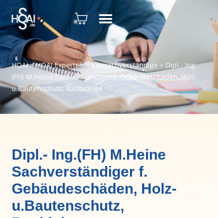
HOAI
>
HOAI Experten
>
Bausachverständige
>
Dipl.- Ing.
(FH) M.Heine Sachverständiger f. Gebäudeschäden, Holz-
u.Bautenschutz, Baubiologe
Dipl.- Ing.(FH) M.Heine
Sachverständiger f.
Gebäudeschäden, Holz-
u.Bautenschutz,