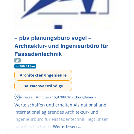
– pbv planungsbüro vogel –
Architektur- und Ingenieurbüro für
Fassadentechnik
300.31 km
Architekten/Ingenieure
Bausachverständige
Adresse:
Am Stein 15
,
97080
Würzburg
Bayern
Werte schaffen und erhalten Als national und
international agierendes Architektur- und
Ingenieurbüro für Fassadentechnik liegt unser
hauptsächlicher Fokus in der
Weiterlesen …