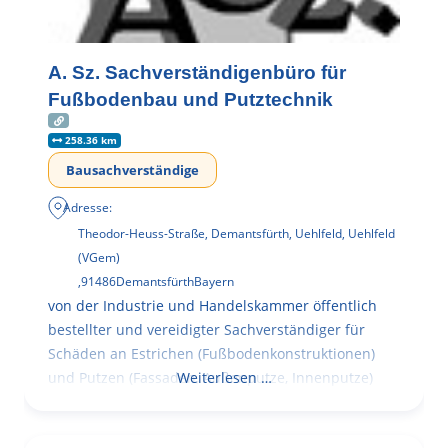
A. Sz. Sachverständigenbüro für
Fußbodenbau und Putztechnik
258.36 km
Bausachverständige
Adresse:
Theodor-Heuss-Straße, Demantsfürth, Uehlfeld, Uehlfeld
(VGem)
,
91486
Demantsfürth
Bayern
von der Industrie und Handelskammer öffentlich
bestellter und vereidigter Sachverständiger für
Schäden an Estrichen (Fußbodenkonstruktionen)
und Putzen (Fassaden, Außenputze, Innenputze)
Weiterlesen …