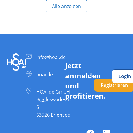
Alle anzeigen
info@hoai.de
Jetzt
anmelden
hoai.de
Login
und
Registrieren
HOAI.de GmbH
profitieren.
Biggleswadestr.
6
63526 Erlensee