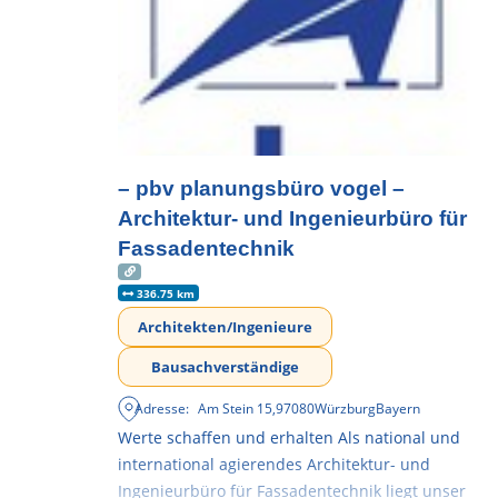
– pbv planungsbüro vogel –
Architektur- und Ingenieurbüro für
Fassadentechnik
336.75 km
Architekten/Ingenieure
Bausachverständige
Adresse:
Am Stein 15
,
97080
Würzburg
Bayern
Werte schaffen und erhalten Als national und
international agierendes Architektur- und
Ingenieurbüro für Fassadentechnik liegt unser