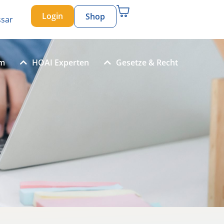
Login
Shop
ssar
um
HOAI Experten
Gesetze & Recht