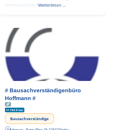
Vermessung im Bauwesen
Weiterlesen …
# Bausachverständigenbüro
Hoffmann #
193.9 km
Bausachverständige
Adresse:
Roter Weg 26
,
32602
Vlotho