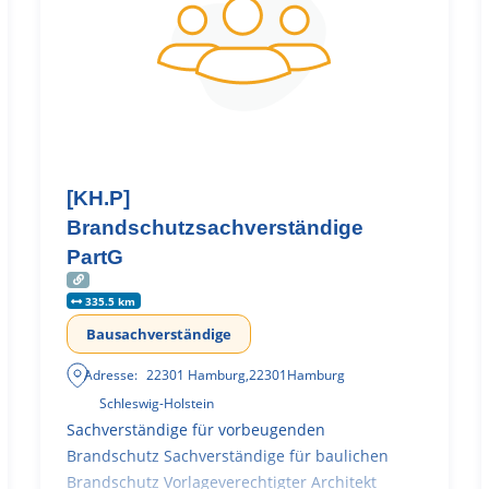
[KH.P]
Brandschutzsachverständige
PartG
335.5 km
Bausachverständige
Adresse:
22301 Hamburg
,
22301
Hamburg
Schleswig-Holstein
Sachverständige für vorbeugenden
Brandschutz Sachverständige für baulichen
Brandschutz Vorlageverechtigter Architekt