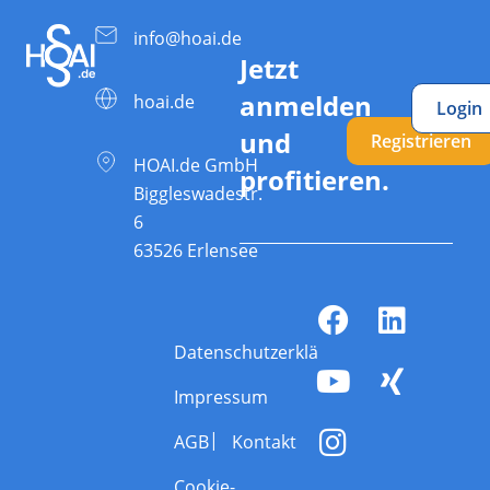
info@hoai.de
Jetzt
anmelden
hoai.de
Login
und
Registrieren
HOAI.de GmbH
profitieren.
Biggleswadestr.
6
63526 Erlensee
Datenschutzerklärung
Impressum
AGB
Kontakt
Cookie-