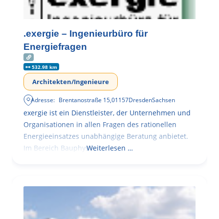
.exergie – Ingenieurbüro für
Energiefragen
532.98 km
Architekten/Ingenieure
Adresse:
Brentanostraße 15
,
01157
Dresden
Sachsen
exergie ist ein Dienstleister, der Unternehmen und
Organisationen in allen Fragen des rationellen
Energieeinsatzes unabhängige Beratung anbietet.
Im Bereich Bauphysik
Weiterlesen …