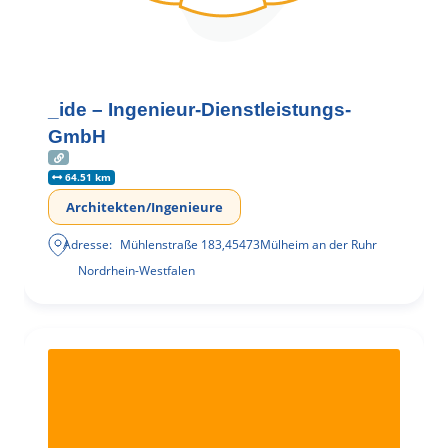
_ide – Ingenieur-Dienstleistungs-
GmbH
64.51 km
Architekten/Ingenieure
Adresse:
Mühlenstraße 183
,
45473
Mülheim an der Ruhr
Nordrhein-Westfalen