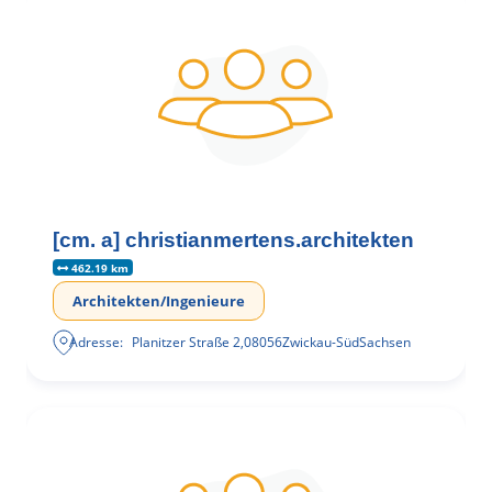
[cm. a] christianmertens.architekten
462.19 km
Architekten/Ingenieure
Adresse:
Planitzer Straße 2
,
08056
Zwickau-Süd
Sachsen