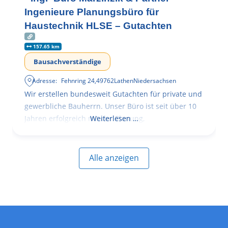
Ingenieure Planungsbüro für
Haustechnik HLSE – Gutachten
157.65 km
Bausachverständige
Adresse:
Fehnring 24
,
49762
Lathen
Niedersachsen
Wir erstellen bundesweit Gutachten für private und
gewerbliche Bauherrn. Unser Büro ist seit über 10
Jahren erfolgreich mit der Planung,
Weiterlesen …
Alle anzeigen