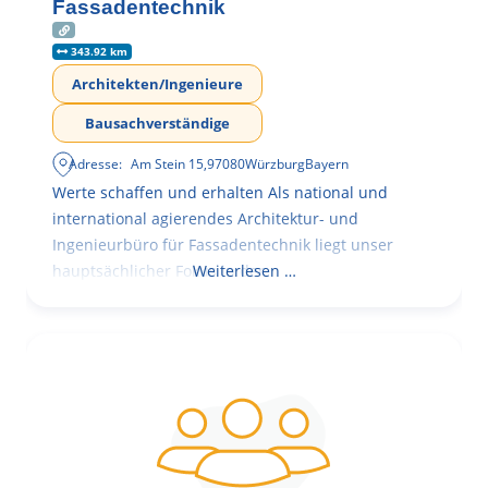
Fassadentechnik
343.92 km
Architekten/Ingenieure
Bausachverständige
Adresse:
Am Stein 15
,
97080
Würzburg
Bayern
Werte schaffen und erhalten Als national und
international agierendes Architektur- und
Ingenieurbüro für Fassadentechnik liegt unser
hauptsächlicher Fokus in der
Weiterlesen …