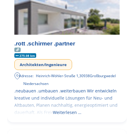
.rott .schirmer .partner
275.08 km
Architekten/Ingenieure
Adresse:
Heinrich-Wöhler-Straße 1
,
30938
Großburgwedel
Niedersachsen
.neubauen .umbauen .weiterbauen Wir entwickeln
kreative und individuelle Lösungen für Neu- und
Altbauten, Planen nachhaltig, energieoptimiert und
dauerhaft. Als Freie
Weiterlesen …