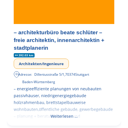
– architekturbüro beate schlüter –
freie architektin, innenarchitektin +
stadtplanerin
392.03 km
Architekten/Ingenieure
Adresse:
Dilleniusstraße 5/1
,
70374
Stuttgart
Baden-Württemberg
– energieeffiziente planungen von neubauten
passivhäuser, niedrigenergiegebäude
holzrahmenbau, brettstapelbauweise
wohnbauten,öffentliche gebäude, gewerbegebäude
– planung + beratung bei an – und
Weiterlesen …