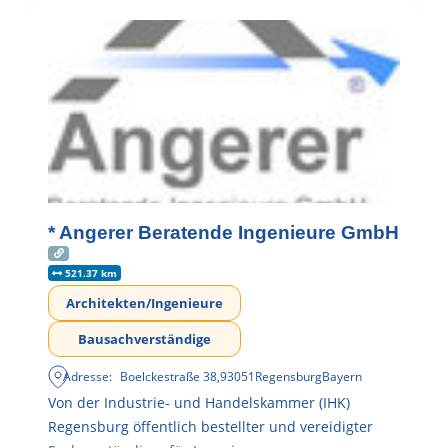
* Angerer Beratende Ingenieure GmbH
521.37 km
Architekten/Ingenieure
Bausachverständige
Adresse:
Boelckestraße 38
,
93051
Regensburg
Bayern
Von der Industrie- und Handelskammer (IHK)
Regensburg öffentlich bestellter und vereidigter