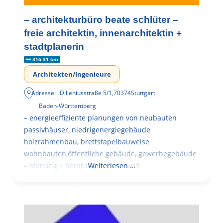
– architekturbüro beate schlüter –
freie architektin, innenarchitektin +
stadtplanerin
316.31 km
Architekten/Ingenieure
Adresse:
Dilleniusstraße 5/1
,
70374
Stuttgart
Baden-Württemberg
– energieeffiziente planungen von neubauten
passivhäuser, niedrigenergiegebäude
holzrahmenbau, brettstapelbauweise
wohnbauten,öffentliche gebäude, gewerbegebäude
– planung + beratung bei an – und
Weiterlesen …