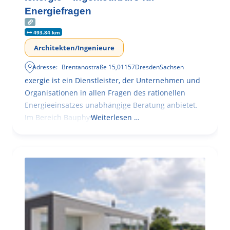
Energiefragen
493.84 km
Architekten/Ingenieure
Adresse:
Brentanostraße 15
,
01157
Dresden
Sachsen
exergie ist ein Dienstleister, der Unternehmen und
Organisationen in allen Fragen des rationellen
Energieeinsatzes unabhängige Beratung anbietet.
Im Bereich Bauphysik
Weiterlesen …