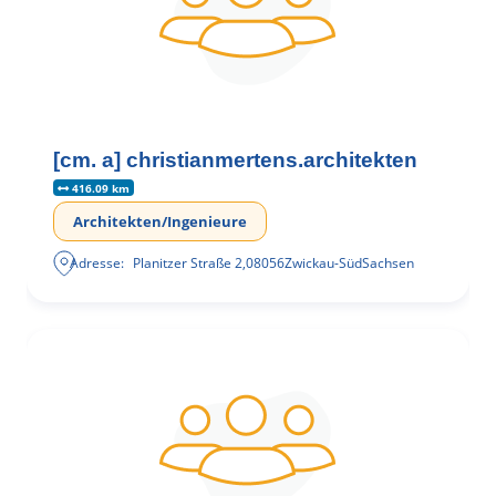
[cm. a] christianmertens.architekten
416.09 km
Architekten/Ingenieure
Adresse:
Planitzer Straße 2
,
08056
Zwickau-Süd
Sachsen