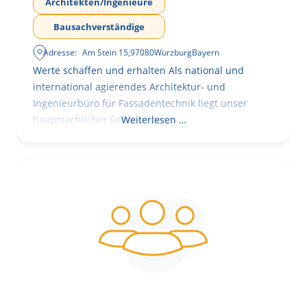
Architekten/Ingenieure
Bausachverständige
Adresse:
Am Stein 15
,
97080
Würzburg
Bayern
Werte schaffen und erhalten Als national und
international agierendes Architektur- und
Ingenieurbüro für Fassadentechnik liegt unser
hauptsächlicher Fokus in der
Weiterlesen …