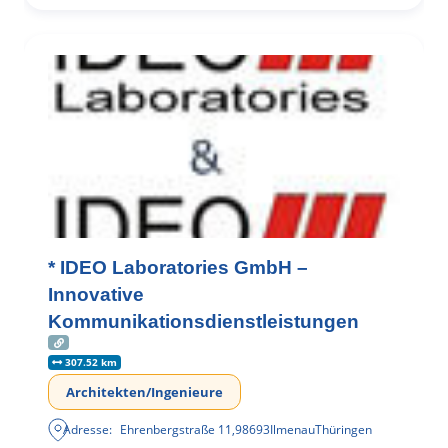
* IDEO Laboratories GmbH –
Innovative
Kommunikationsdienstleistungen
307.52 km
Architekten/Ingenieure
Adresse:
Ehrenbergstraße 11
,
98693
Ilmenau
Thüringen