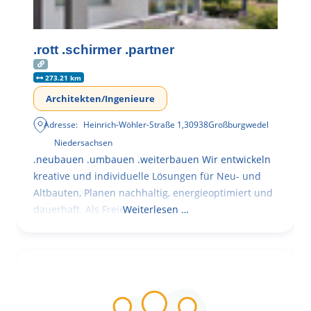
.rott .schirmer .partner
273.21 km
Architekten/Ingenieure
Adresse:
Heinrich-Wöhler-Straße 1
,
30938
Großburgwedel
Niedersachsen
.neubauen .umbauen .weiterbauen Wir entwickeln
kreative und individuelle Lösungen für Neu- und
Altbauten, Planen nachhaltig, energieoptimiert und
dauerhaft. Als Freie
Weiterlesen …