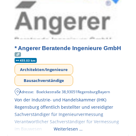
* Angerer Beratende Ingenieure GmbH
455.03 km
Architekten/Ingenieure
Bausachverständige
Adresse:
Boelckestraße 38
,
93051
Regensburg
Bayern
Von der Industrie- und Handelskammer (IHK)
Regensburg öffentlich bestellter und vereidigter
Sachverständiger für Ingenieurvermessung
Verantwortlicher Sachverständiger für Vermessung
im Bauwesen
Weiterlesen …