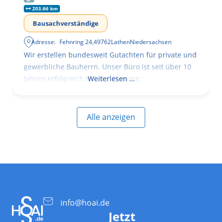
203.66 km
Bausachverständige
Adresse:
Fehnring 24
,
49762
Lathen
Niedersachsen
Wir erstellen bundesweit Gutachten für private und
gewerbliche Bauherrn. Unser Büro ist seit über 10
Jahren erfolgreich mit der Planung,
Weiterlesen …
Alle anzeigen
info@hoai.de
Jetzt