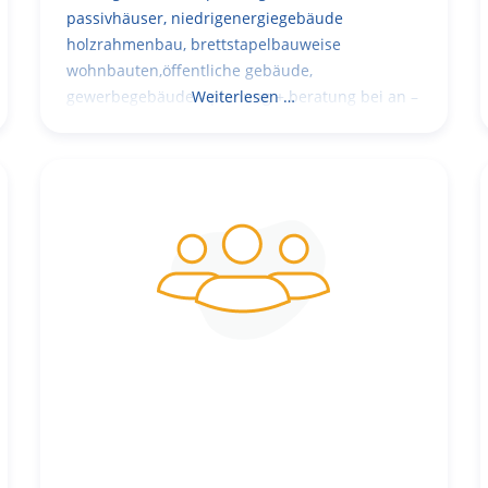
passivhäuser, niedrigenergiegebäude
holzrahmenbau, brettstapelbauweise
wohnbauten,öffentliche gebäude,
gewerbegebäude – planung + beratung bei an –
Weiterlesen …
und