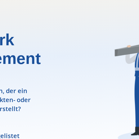
rk
ement
, der ein
ekten- oder
rstellt?
elistet