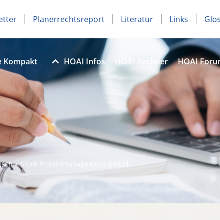
etter
Planerrechtsreport
Literatur
Links
Glo
e Kompakt
HOAI Infos
HOAI Rechner
HOAI For
sch + Störk Projektmanagement GmbH