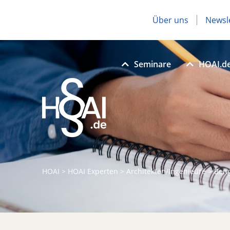
Über uns
Newsl
Seminare
HOAI.d
HOAI
>
HOAI Experten
>
Architekten/Ingenieure
>
Beng