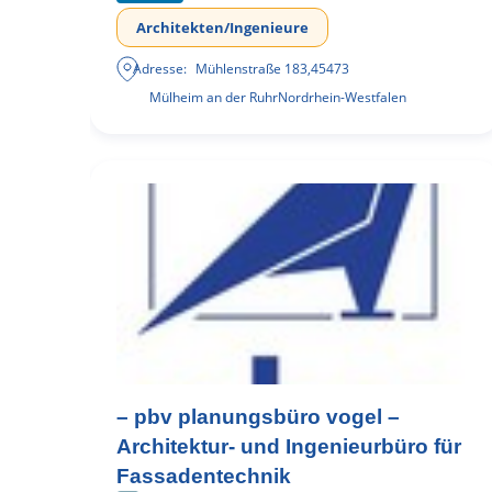
Architekten/Ingenieure
Adresse:
Mühlenstraße 183
,
45473
Mülheim an der Ruhr
Nordrhein-Westfalen
– pbv planungsbüro vogel –
Architektur- und Ingenieurbüro für
Fassadentechnik