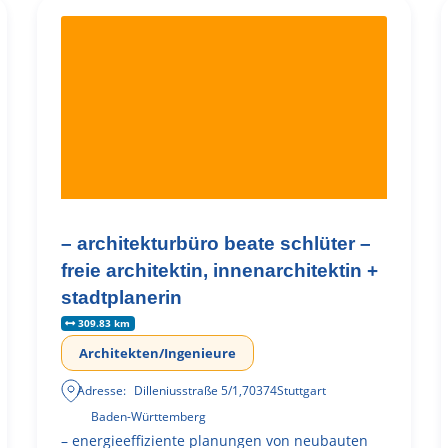
– architekturbüro beate schlüter –
freie architektin, innenarchitektin +
stadtplanerin
309.83 km
Architekten/Ingenieure
Adresse:
Dilleniusstraße 5/1
,
70374
Stuttgart
Baden-Württemberg
– energieeffiziente planungen von neubauten