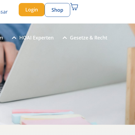
Login
Shop
ssar
um
HOAI Experten
Gesetze & Recht