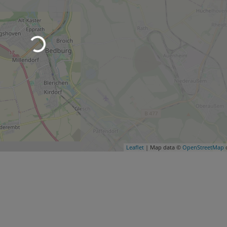
Leaflet
| Map data ©
OpenStreetMap
c