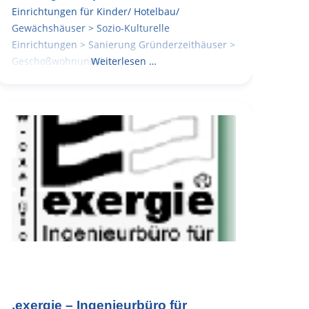
Einrichtungen für Kinder/ Hotelbau/
Gewächshäuser > Sozio-Kulturelle
Einrichtungen > Sanierung Gründerzeithäuser >
Geschoßwohnungsbau
Weiterlesen …
.exergie – Ingenieurbüro für