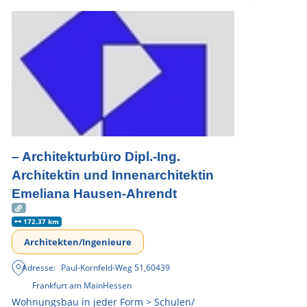
– Architekturbüro Dipl.-Ing.
Architektin und Innenarchitektin
Emeliana Hausen-Ahrendt
172.37 km
Architekten/Ingenieure
Adresse:
Paul-Kornfeld-Weg 51
,
60439
Frankfurt am Main
Hessen
Wohnungsbau in jeder Form > Schulen/