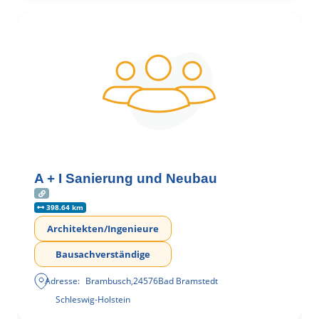
A + I Sanierung und Neubau
398.64 km
Architekten/Ingenieure
Bausachverständige
Adresse:
Brambusch
,
24576
Bad Bramstedt
Schleswig-Holstein