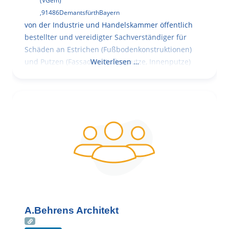
(VGem)
,
91486
Demantsfürth
Bayern
von der Industrie und Handelskammer öffentlich
bestellter und vereidigter Sachverständiger für
Schäden an Estrichen (Fußbodenkonstruktionen)
und Putzen (Fassaden, Außenputze, Innenputze)
Weiterlesen …
A.Behrens Architekt