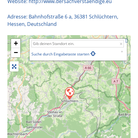
Website:
http://www.dersachverstaendige.eu
Adresse:
Bahnhofstraße 6 a
,
36381
Schlüchtern
,
Hessen
,
Deutschland
+
−
Suche durch Eingabetaste starten