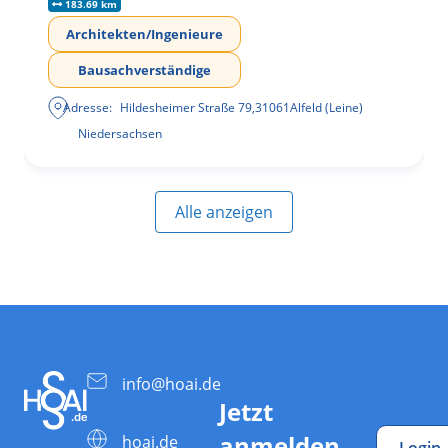
183.69 km
Architekten/Ingenieure
Bausachverständige
Adresse:
Hildesheimer Straße 79
,
31061
Alfeld (Leine)
Niedersachsen
Alle anzeigen
info@hoai.de
Jetzt
anmelden
hoai.de
Login