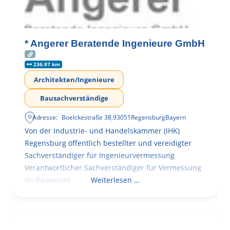
* Angerer Beratende Ingenieure GmbH
236.97 km
Architekten/Ingenieure
Bausachverständige
Adresse:
Boelckestraße 38
,
93051
Regensburg
Bayern
Von der Industrie- und Handelskammer (IHK)
Regensburg öffentlich bestellter und vereidigter
Sachverständiger für Ingenieurvermessung
Verantwortlicher Sachverständiger für Vermessung
im Bauwesen
Weiterlesen …