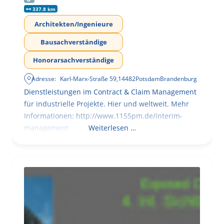
337.8 km
Architekten/Ingenieure
Bausachverständige
Honorarsachverständige
Adresse:
Karl-Marx-Straße 59
,
14482
Potsdam
Brandenburg
Dienstleistungen im Contract & Claim Management
für industrielle Projekte. Hier und weltweit. Mehr
Informationen: http://www.1155pm.de/interim-
management
Weiterlesen …