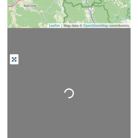
Leaflet
| Map data ©
OpenStreetMap
contributors
Wird geladen …