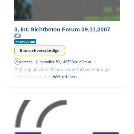
3. Int. Sichtbeton Forum 09.11.2007
354.09 km
Bausachverständige
Adresse:
Ulmenallee 53
,
14050
Berlin
Berlin
Dipl.-Ing. Joachim Schulz öbuv Sachverständiger
Sichtbeton Architekturbeton
Weiterlesen …