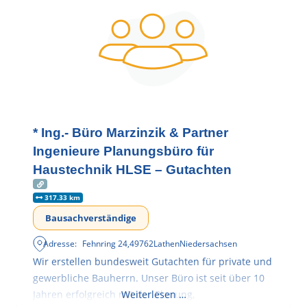
* Ing.- Büro Marzinzik & Partner
Ingenieure Planungsbüro für
Haustechnik HLSE – Gutachten
317.33 km
Bausachverständige
Adresse:
Fehnring 24
,
49762
Lathen
Niedersachsen
Wir erstellen bundesweit Gutachten für private und
gewerbliche Bauherrn. Unser Büro ist seit über 10
Jahren erfolgreich mit der Planung,
Weiterlesen …