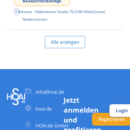
Bausachverständige
Adresse:
Hildesheimer Straße 79
,
31061
Alfeld (Leine)
Niedersachsen
Alle anzeigen
info@hoai.de
Jetzt
anmelden
hoai.de
Login
und
Registrieren
HOAI.de GmbH
profitieren.