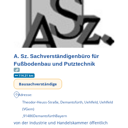
A. Sz. Sachverständigenbüro für
Fußbodenbau und Putztechnik
114.21 km
Bausachverständige
Adresse:
Theodor-Heuss-Straße, Demantsfürth, Uehlfeld, Uehlfeld
(VGem)
,
91486
Demantsfürth
Bayern
von der Industrie und Handelskammer öffentlich