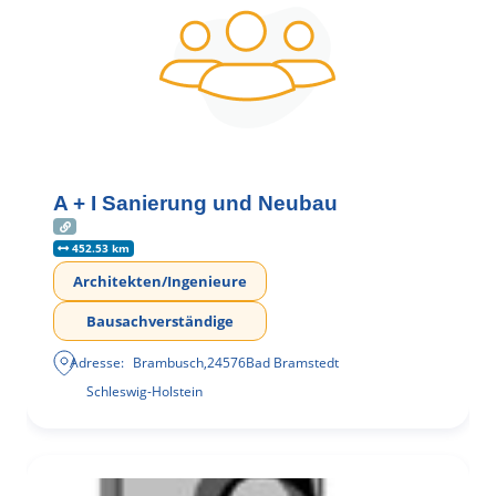
A + I Sanierung und Neubau
452.53 km
Architekten/Ingenieure
Bausachverständige
Adresse:
Brambusch
,
24576
Bad Bramstedt
Schleswig-Holstein