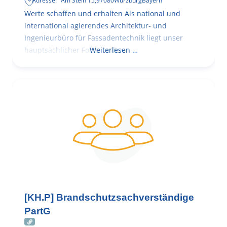
Adresse:
Am Stein 15
,
97080
Würzburg
Bayern
Werte schaffen und erhalten Als national und
international agierendes Architektur- und
Ingenieurbüro für Fassadentechnik liegt unser
hauptsächlicher Fokus in der
Weiterlesen …
[KH.P] Brandschutzsachverständige
PartG