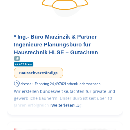
* Ing.- Büro Marzinzik & Partner
Ingenieure Planungsbüro für
Haustechnik HLSE – Gutachten
452.9 km
Bausachverständige
Adresse:
Fehnring 24
,
49762
Lathen
Niedersachsen
Wir erstellen bundesweit Gutachten für private und
gewerbliche Bauherrn. Unser Büro ist seit über 10
Jahren erfolgreich mit der Planung,
Weiterlesen …