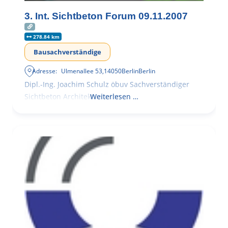
3. Int. Sichtbeton Forum 09.11.2007
278.84 km
Bausachverständige
Adresse:
Ulmenallee 53
,
14050
Berlin
Berlin
Dipl.-Ing. Joachim Schulz öbuv Sachverständiger
Sichtbeton Architekturbeton
Weiterlesen …