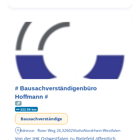
# Bausachverständigenbüro
Hoffmann #
322.59 km
Bausachverständige
Adresse:
Roter Weg 26
,
32602
Vlotho
Nordrhein-Westfalen
Von der IHK Ostwestfalen zu Bielefeld öffentlich