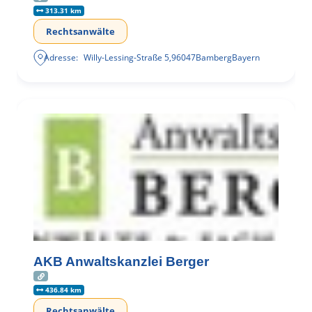
313.31 km
Rechtsanwälte
Adresse:
Willy-Lessing-Straße 5
,
96047
Bamberg
Bayern
AKB Anwaltskanzlei Berger
436.84 km
Rechtsanwälte