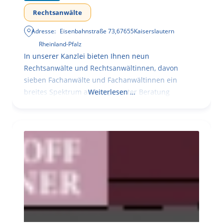
Rechtsanwälte
Adresse:
Eisenbahnstraße 73
,
67655
Kaiserslautern
Rheinland-Pfalz
In unserer Kanzlei bieten Ihnen neun
Rechtsanwälte und Rechtsanwältinnen, davon
sieben Fachanwälte und Fachanwältinnen ein
breites Spektrum an kompetenter Beratung
Weiterlesen …