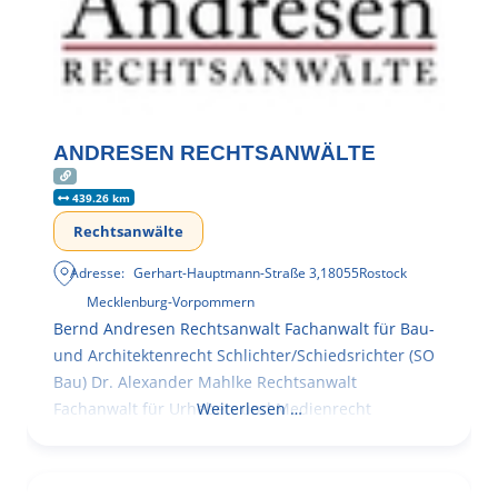
ANDRESEN RECHTSANWÄLTE
439.26 km
Rechtsanwälte
Adresse:
Gerhart-Hauptmann-Straße 3
,
18055
Rostock
Mecklenburg-Vorpommern
Bernd Andresen Rechtsanwalt Fachanwalt für Bau-
und Architektenrecht Schlichter/Schiedsrichter (SO
Bau) Dr. Alexander Mahlke Rechtsanwalt
Fachanwalt für Urheber- und Medienrecht
Weiterlesen …