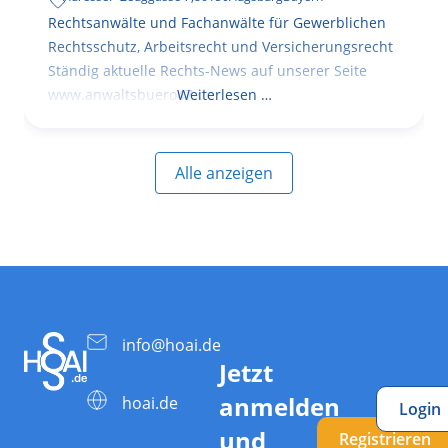
Rechtsanwälte und Fachanwälte für Gewerblichen
Rechtsschutz, Arbeitsrecht und Versicherungsrecht
Ständig aktuelle Rechts-News auf unserer Seite
www.anwaltsbuero47.de
Weiterlesen …
Alle anzeigen
info@hoai.de
Jetzt
anmelden
hoai.de
Login
und
Registrieren