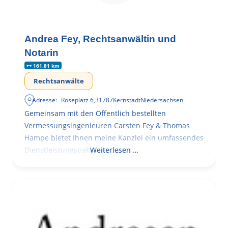
Andrea Fey, Rechtsanwältin und
Notarin
161.81 km
Rechtsanwälte
Adresse:
Roseplatz 6
,
31787
Kernstadt
Niedersachsen
Gemeinsam mit den Öffentlich bestellten
Vermessungsingenieuren Carsten Fey & Thomas
Hampe bietet Ihnen meine Kanzlei ein umfassendes
Dienstleistungspaket rund ums
Weiterlesen …