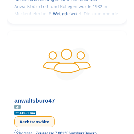
Anwaltsbüro Loth und Kollegen wurde 1982 in
Meckenheim bei Bonn gegründet. Die zunehmende
Weiterlesen …
anwaltsbüro47
434.92 km
Rechtsanwälte
Adresse:
Zeuggasse 7
,
86150
Augsburg
Bayern