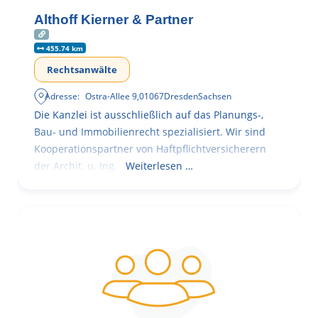
Althoff Kierner & Partner
455.74 km
Rechtsanwälte
Adresse:
Ostra-Allee 9
,
01067
Dresden
Sachsen
Die Kanzlei ist ausschließlich auf das Planungs-,
Bau- und Immobilienrecht spezialisiert. Wir sind
Kooperationspartner von Haftpflichtversicherern
der Archit. u. Ing.
Weiterlesen …