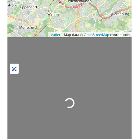
Leaflet
| Map data ©
OpenStreetMap
contributors
Wird geladen …