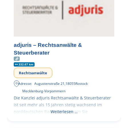
adjuris – Rechtsanwälte &
Steuerberater
332.67 km
Rechtsanwälte
Adresse:
Augustenstraße 21
,
18055
Rostock
Mecklenburg-Vorpommern
Die Kanzlei adjuris Rechtsanwälte & Steuerberater
ist seit mehr als 15 Jahren stetig wachsend im
norddeutschen Raum tätig. Zögern Sie
Weiterlesen …