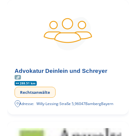
Advokatur Deinlein und Schreyer
288.51 km
Rechtsanwälte
Adresse:
Willy-Lessing-Straße 5
,
96047
Bamberg
Bayern