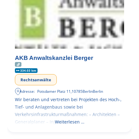
AKB Anwaltskanzlei Berger
334.03 km
Rechtsanwälte
Adresse:
Potsdamer Platz 11
,
10785
Berlin
Berlin
Wir beraten und vertreten bei Projekten des Hoch-,
Tief- und Anlagenbaus sowie bei
Verkehrsinfrastrukturmaßnahmen: – Architekten –
Generalplaner – Ingenieure
Weiterlesen …