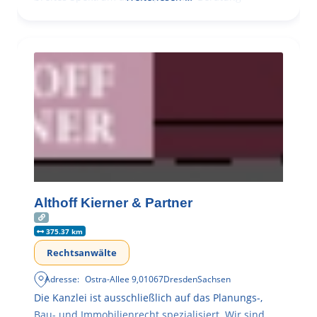
Althoff Kierner & Partner
375.37 km
Rechtsanwälte
Adresse:
Ostra-Allee 9
,
01067
Dresden
Sachsen
Die Kanzlei ist ausschließlich auf das Planungs-,
Bau- und Immobilienrecht spezialisiert. Wir sind