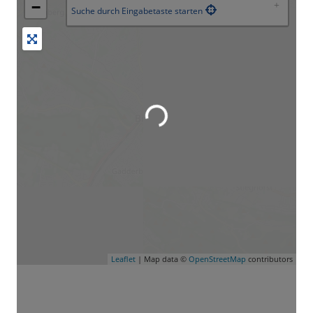
−
Suche durch Eingabetaste starten
Wird geladen …
Leaflet
| Map data ©
OpenStreetMap
contributors