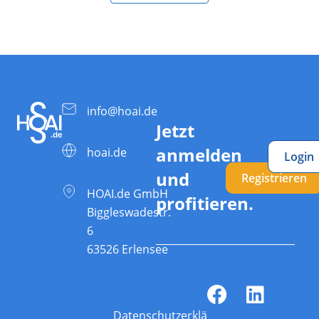
info@hoai.de
Jetzt
anmelden
hoai.de
Login
und
Registrieren
HOAI.de GmbH
profitieren.
Biggleswadestr.
6
63526 Erlensee
Datenschutzerklärung