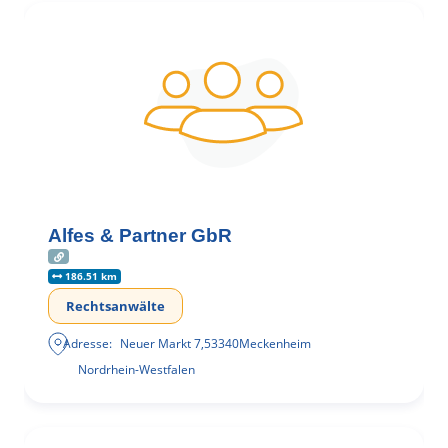
Alfes & Partner GbR
186.51 km
Rechtsanwälte
Adresse:
Neuer Markt 7
,
53340
Meckenheim
Nordrhein-Westfalen