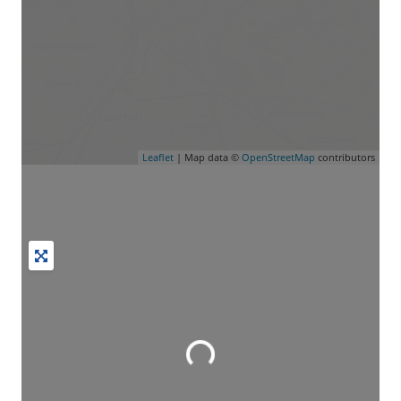
Leaflet
| Map data ©
OpenStreetMap
contributors
Wird geladen …