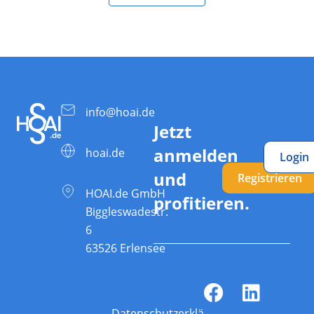
info@hoai.de
Jetzt
anmelden
hoai.de
Login
und
Registrieren
HOAI.de GmbH
profitieren.
Biggleswadestr.
6
63526 Erlensee
Datenschutzerklärung