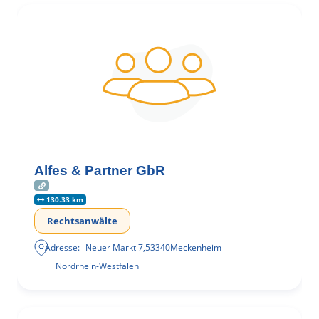
Alfes & Partner GbR
130.33 km
Rechtsanwälte
Adresse:
Neuer Markt 7
,
53340
Meckenheim
Nordrhein-Westfalen