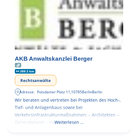
AKB Anwaltskanzlei Berger
389.3 km
Rechtsanwälte
Adresse:
Potsdamer Platz 11
,
10785
Berlin
Berlin
Wir beraten und vertreten bei Projekten des Hoch-,
Tief- und Anlagenbaus sowie bei
Verkehrsinfrastrukturmaßnahmen: – Architekten –
Generalplaner – Ingenieure
Weiterlesen …