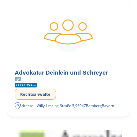
Advokatur Deinlein und Schreyer
293.15 km
Rechtsanwälte
Adresse:
Willy-Lessing-Straße 5
,
96047
Bamberg
Bayern