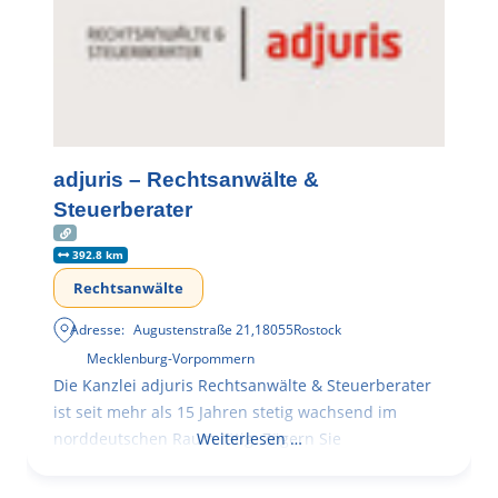
adjuris – Rechtsanwälte &
Steuerberater
392.8 km
Rechtsanwälte
Adresse:
Augustenstraße 21
,
18055
Rostock
Mecklenburg-Vorpommern
Die Kanzlei adjuris Rechtsanwälte & Steuerberater
ist seit mehr als 15 Jahren stetig wachsend im
norddeutschen Raum tätig. Zögern Sie
Weiterlesen …