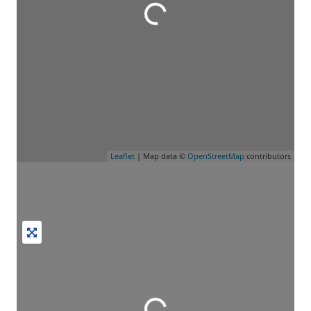
Wird geladen …
Leaflet
| Map data ©
OpenStreetMap
contributors