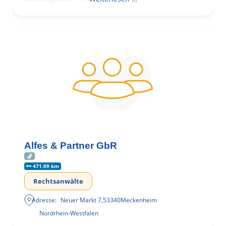
Alfes & Partner GbR
471.09 km
Rechtsanwälte
Adresse:
Neuer Markt 7
,
53340
Meckenheim
Nordrhein-Westfalen