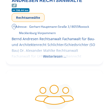
ANDRESEN RECHTSANWÄLTE
196.44 km
Rechtsanwälte
Adresse:
Gerhart-Hauptmann-Straße 3
,
18055
Rostock
Mecklenburg-Vorpommern
Bernd Andresen Rechtsanwalt Fachanwalt für Bau-
und Architektenrecht Schlichter/Schiedsrichter (SO
Bau) Dr. Alexander Mahlke Rechtsanwalt
Fachanwalt für Urheber- und Medienrecht
Weiterlesen …