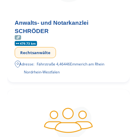
Anwalts- und Notarkanzlei
SCHRÖDER
479.73 km
Rechtsanwälte
Adresse:
Fährstraße 4
,
46446
Emmerich am Rhein
Nordrhein-Westfalen