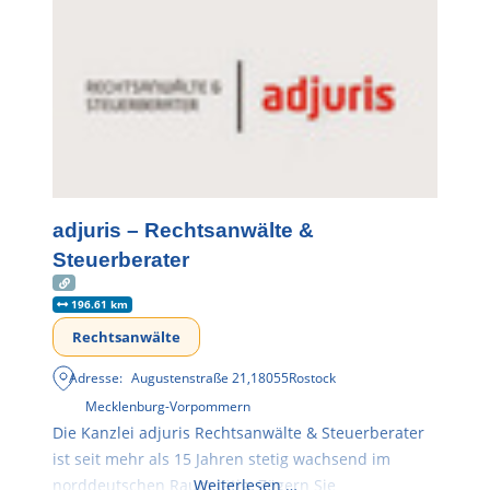
adjuris – Rechtsanwälte &
Steuerberater
196.61 km
Rechtsanwälte
Adresse:
Augustenstraße 21
,
18055
Rostock
Mecklenburg-Vorpommern
Die Kanzlei adjuris Rechtsanwälte & Steuerberater
ist seit mehr als 15 Jahren stetig wachsend im
norddeutschen Raum tätig. Zögern Sie
Weiterlesen …