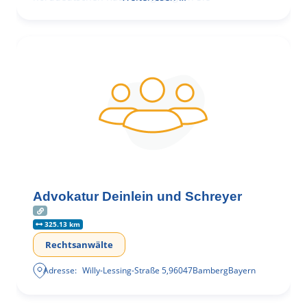
Advokatur Deinlein und Schreyer
325.13 km
Rechtsanwälte
Adresse:
Willy-Lessing-Straße 5
,
96047
Bamberg
Bayern