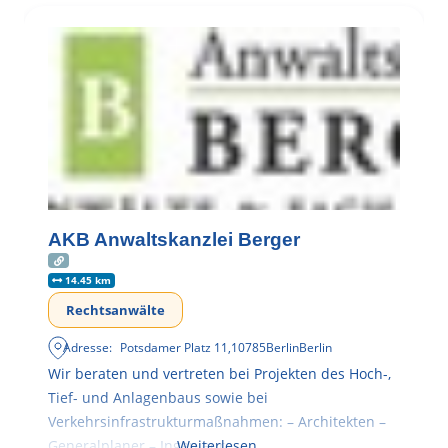
AKB Anwaltskanzlei Berger
14.45 km
Rechtsanwälte
Adresse:
Potsdamer Platz 11
,
10785
Berlin
Berlin
Wir beraten und vertreten bei Projekten des Hoch-,
Tief- und Anlagenbaus sowie bei
Verkehrsinfrastrukturmaßnahmen: – Architekten –
Generalplaner – Ingenieure
Weiterlesen …