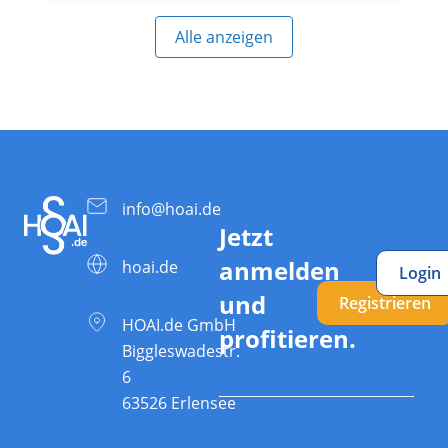
Alle anzeigen
info@hoai.de
Jetzt
anmelden
hoai.de
Login
und
Registrieren
HOAI.de GmbH
profitieren.
Biggleswadestr.
6
63526 Erlensee