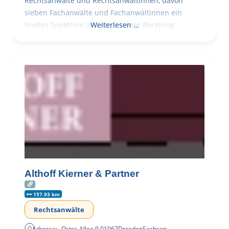
Rechtsanwälte und Rechtsanwältinnen, davon
sieben Fachanwälte und Fachanwältinnen ein
breites Spektrum an kompetenter Beratung
Weiterlesen …
Althoff Kierner & Partner
157.93 km
Rechtsanwälte
Adresse:
Ostra-Allee 9
,
01067
Dresden
Sachsen