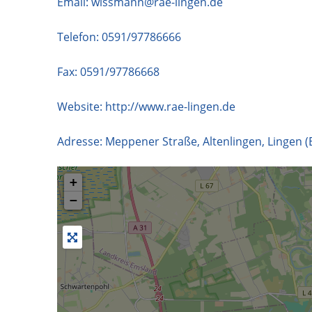
Email:
wissmann@rae-lingen.de
Telefon:
0591/97786666
Fax: 0591/97786668
Website:
http://www.rae-lingen.de
Adresse:
Meppener Straße, Altenlingen, Lingen 
+
−