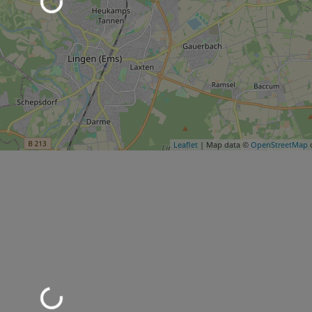
Leaflet
| Map data ©
OpenStreetMap
c