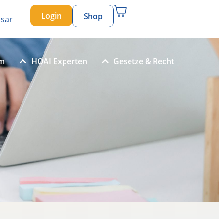
Login
Shop
ssar
um
HOAI Experten
Gesetze & Recht