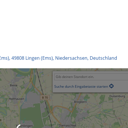
(Ems)
,
49808
Lingen (Ems)
,
Niedersachsen
,
Deutschland
Suche durch Eingabetaste starten