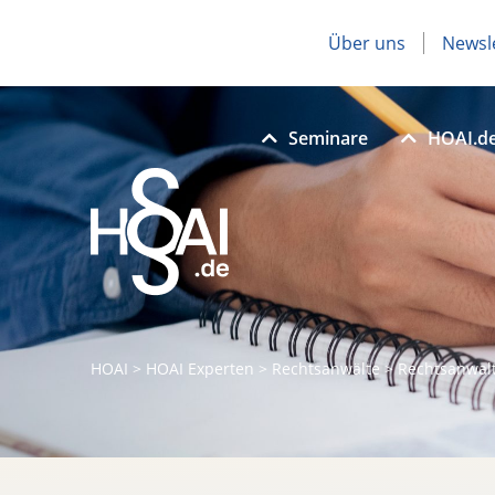
Über uns
Newsl
Seminare
HOAI.d
HOAI
>
HOAI Experten
>
Rechtsanwälte
>
Rechtsanwal