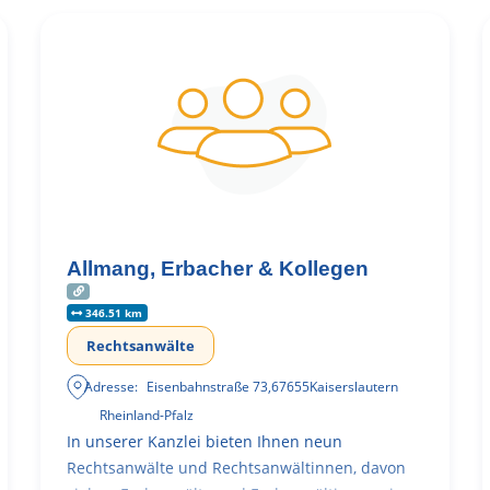
Allmang, Erbacher & Kollegen
346.51 km
Rechtsanwälte
Adresse:
Eisenbahnstraße 73
,
67655
Kaiserslautern
Rheinland-Pfalz
In unserer Kanzlei bieten Ihnen neun
Rechtsanwälte und Rechtsanwältinnen, davon