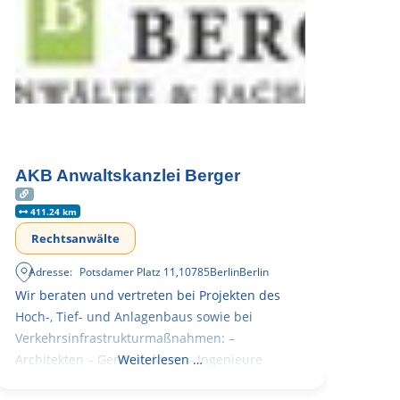
AKB Anwaltskanzlei Berger
411.24 km
Rechtsanwälte
Adresse:
Potsdamer Platz 11
,
10785
Berlin
Berlin
Wir beraten und vertreten bei Projekten des
Hoch-, Tief- und Anlagenbaus sowie bei
Verkehrsinfrastrukturmaßnahmen: –
Architekten – Generalplaner – Ingenieure
Weiterlesen …