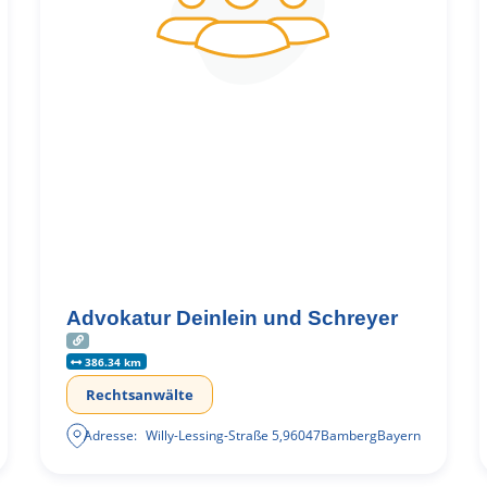
Advokatur Deinlein und Schreyer
386.34 km
Rechtsanwälte
Adresse:
Willy-Lessing-Straße 5
,
96047
Bamberg
Bayern