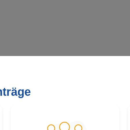
rd geladen …
nträge