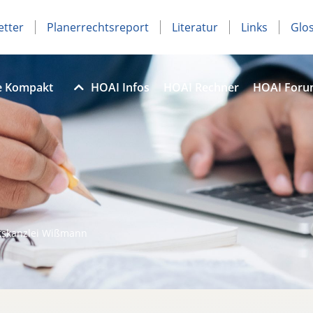
etter
Planerrechtsreport
Literatur
Links
Glo
e Kompakt
HOAI Infos
HOAI Rechner
HOAI For
tskanzlei Wißmann