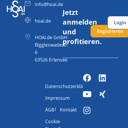
info@hoai.de
Jetzt
anmelden
hoai.de
Login
und
Registrieren
HOAI.de GmbH
profitieren.
Biggleswadestr.
6
63526 Erlensee
Datenschutzerklärung
Impressum
AGB
Kontakt
Cookie-