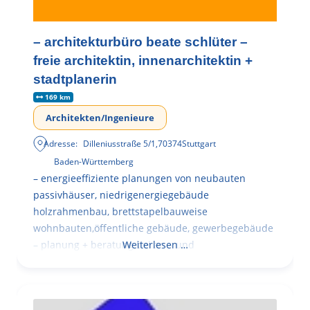
– architekturbüro beate schlüter –
freie architektin, innenarchitektin +
stadtplanerin
169 km
Architekten/Ingenieure
Adresse:
Dilleniusstraße 5/1
,
70374
Stuttgart
Baden-Württemberg
– energieeffiziente planungen von neubauten
passivhäuser, niedrigenergiegebäude
holzrahmenbau, brettstapelbauweise
wohnbauten,öffentliche gebäude, gewerbegebäude
– planung + beratung bei an – und
Weiterlesen …