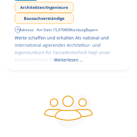
Architekten/Ingenieure
Bausachverständige
Adresse:
Am Stein 15
,
97080
Würzburg
Bayern
Werte schaffen und erhalten Als national und
international agierendes Architektur- und
Ingenieurbüro für Fassadentechnik liegt unser
hauptsächlicher Fokus in der
Weiterlesen …