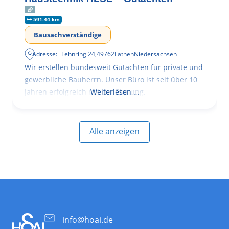
591.44 km
Bausachverständige
Adresse:
Fehnring 24
,
49762
Lathen
Niedersachsen
Wir erstellen bundesweit Gutachten für private und
gewerbliche Bauherrn. Unser Büro ist seit über 10
Jahren erfolgreich mit der Planung,
Weiterlesen …
Alle anzeigen
info@hoai.de