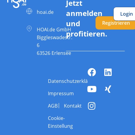
Jetzt
anmelden
hoai.de
Login
und
Registrieren
HOAI.de GmbH
profitieren.
Biggleswadestr.
6
63526 Erlensee
Datenschutzerklärung
Impressum
AGB
Kontakt
Cookie-
Einstellung