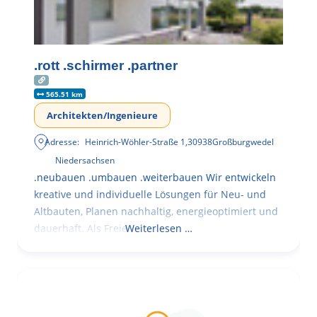
.rott .schirmer .partner
565.51 km
Architekten/Ingenieure
Adresse:
Heinrich-Wöhler-Straße 1
,
30938
Großburgwedel
Niedersachsen
.neubauen .umbauen .weiterbauen Wir entwickeln
kreative und individuelle Lösungen für Neu- und
Altbauten, Planen nachhaltig, energieoptimiert und
dauerhaft. Als Freie
Weiterlesen …