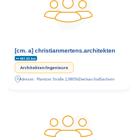
[cm. a] christianmertens.architekten
481.92 km
Architekten/Ingenieure
Adresse:
Planitzer Straße 2
,
08056
Zwickau-Süd
Sachsen