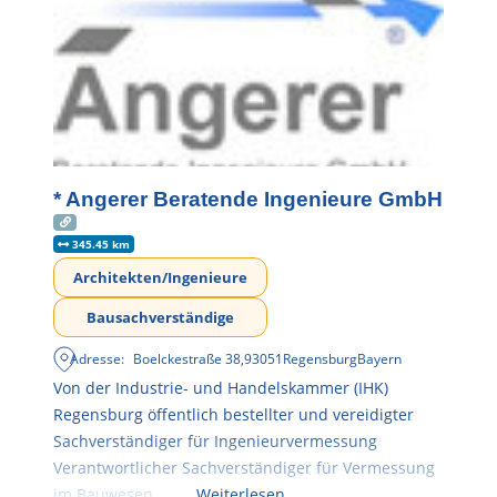
* Angerer Beratende Ingenieure GmbH
345.45 km
Architekten/Ingenieure
Bausachverständige
Adresse:
Boelckestraße 38
,
93051
Regensburg
Bayern
Von der Industrie- und Handelskammer (IHK)
Regensburg öffentlich bestellter und vereidigter
Sachverständiger für Ingenieurvermessung
Verantwortlicher Sachverständiger für Vermessung
im Bauwesen
Weiterlesen …