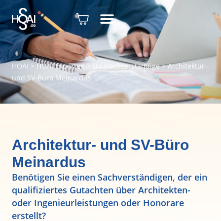
HOAI
>
HOAI Experten
>
Bausachverständige
>
Architektur-
und SV-Büro Meinardus
Architektur- und SV-Büro
Meinardus
Benötigen Sie einen Sachverständigen, der ein
qualifiziertes Gutachten über Architekten-
oder Ingenieurleistungen oder Honorare
erstellt?