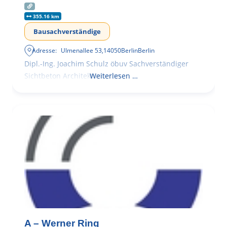
355.16 km
Bausachverständige
Adresse:
Ulmenallee 53
,
14050
Berlin
Berlin
Dipl.-Ing. Joachim Schulz öbuv Sachverständiger
Sichtbeton Architekturbeton
Weiterlesen …
A – Werner Ring