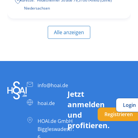
Adresse:
Hildesheimer Straße 79
,
31061
Alfeld (Leine)
Niedersachsen
Alle anzeigen
info@hoai.de
Jetzt
anmelden
hoai.de
Login
und
Registrieren
HOAI.de GmbH
profitieren.
Biggleswadestr.
6