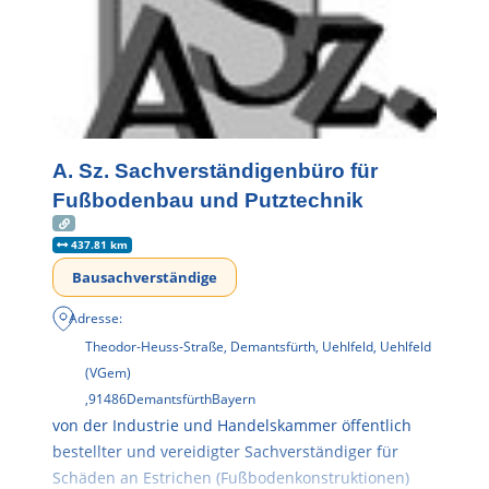
A. Sz. Sachverständigenbüro für
Fußbodenbau und Putztechnik
437.81 km
Bausachverständige
Adresse:
Theodor-Heuss-Straße, Demantsfürth, Uehlfeld, Uehlfeld
(VGem)
,
91486
Demantsfürth
Bayern
von der Industrie und Handelskammer öffentlich
bestellter und vereidigter Sachverständiger für
Schäden an Estrichen (Fußbodenkonstruktionen)