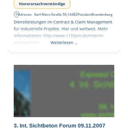
Honorarsachverständige
Adresse:
Karl-Marx-Straße 59
,
14482
Potsdam
Brandenburg
Dienstleistungen im Contract & Claim Management
für industrielle Projekte. Hier und weltweit. Mehr
Informationen: http://www.1155pm.de/interim-
management
Weiterlesen …
3. Int. Sichtbeton Forum 09.11.2007