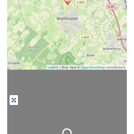
Leaflet
| Map data ©
OpenStreetMap
contributors