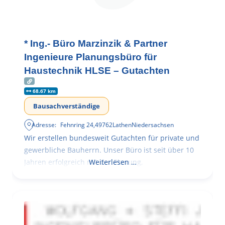
* Ing.- Büro Marzinzik & Partner
Ingenieure Planungsbüro für
Haustechnik HLSE – Gutachten
68.67 km
Bausachverständige
Adresse:
Fehnring 24
,
49762
Lathen
Niedersachsen
Wir erstellen bundesweit Gutachten für private und
gewerbliche Bauherrn. Unser Büro ist seit über 10
Jahren erfolgreich mit der Planung,
Weiterlesen …