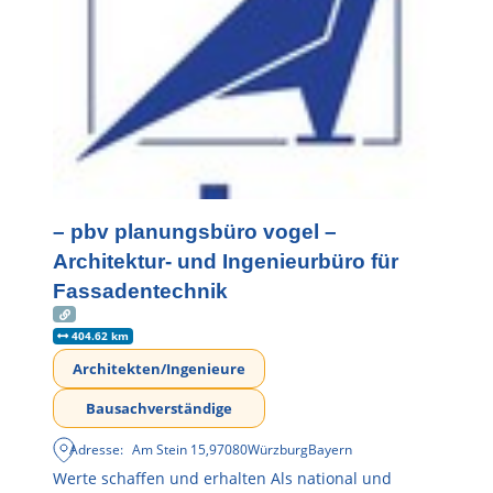
– pbv planungsbüro vogel –
Architektur- und Ingenieurbüro für
Fassadentechnik
404.62 km
Architekten/Ingenieure
Bausachverständige
Adresse:
Am Stein 15
,
97080
Würzburg
Bayern
Werte schaffen und erhalten Als national und