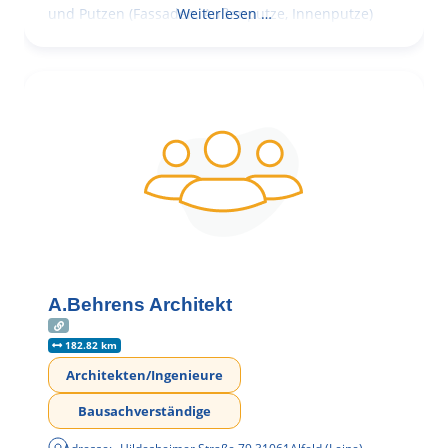
und Putzen (Fassaden, Außenputze, Innenputze)
Weiterlesen …
A.Behrens Architekt
182.82 km
Architekten/Ingenieure
Bausachverständige