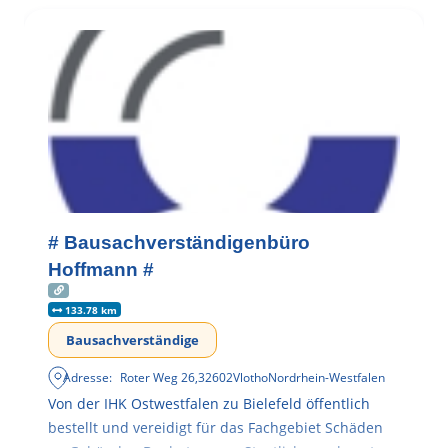
# Bausachverständigenbüro
Hoffmann #
133.78 km
Bausachverständige
Adresse:
Roter Weg 26
,
32602
Vlotho
Nordrhein-Westfalen
Von der IHK Ostwestfalen zu Bielefeld öffentlich
bestellt und vereidigt für das Fachgebiet Schäden