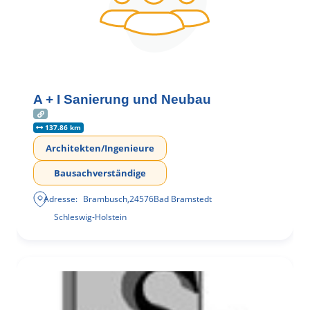
A + I Sanierung und Neubau
137.86 km
Architekten/Ingenieure
Bausachverständige
Adresse:
Brambusch
,
24576
Bad Bramstedt
Schleswig-Holstein