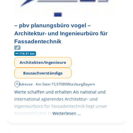
– pbv planungsbüro vogel –
Architektur- und Ingenieurbüro für
Fassadentechnik
116.51 km
Architekten/Ingenieure
Bausachverständige
Adresse:
Am Stein 15
,
97080
Würzburg
Bayern
Werte schaffen und erhalten Als national und
international agierendes Architektur- und
Ingenieurbüro für Fassadentechnik liegt unser
hauptsächlicher Fokus in der
Weiterlesen …