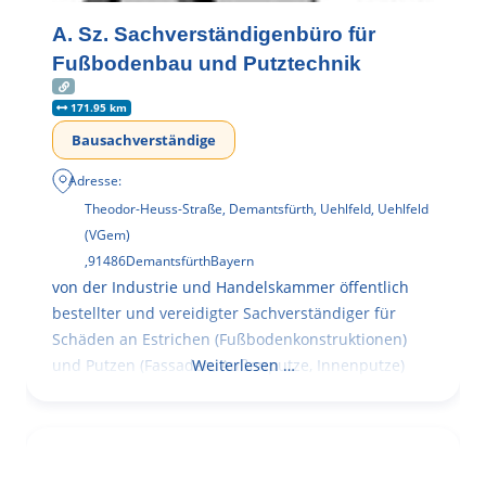
A. Sz. Sachverständigenbüro für
Fußbodenbau und Putztechnik
171.95 km
Bausachverständige
Adresse:
Theodor-Heuss-Straße, Demantsfürth, Uehlfeld, Uehlfeld
(VGem)
,
91486
Demantsfürth
Bayern
von der Industrie und Handelskammer öffentlich
bestellter und vereidigter Sachverständiger für
Schäden an Estrichen (Fußbodenkonstruktionen)
und Putzen (Fassaden, Außenputze, Innenputze)
Weiterlesen …