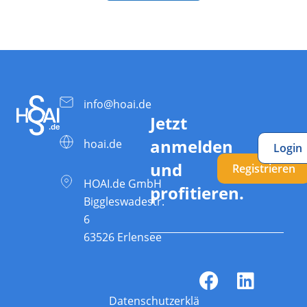
info@hoai.de
Jetzt
anmelden
hoai.de
Login
und
Registrieren
HOAI.de GmbH
profitieren.
Biggleswadestr.
6
63526 Erlensee
Datenschutzerklärung