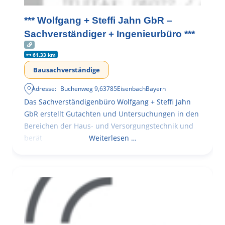
*** Wolfgang + Steffi Jahn GbR –
Sachverständiger + Ingenieurbüro ***
61.33 km
Bausachverständige
Adresse:
Buchenweg 9
,
63785
Eisenbach
Bayern
Das Sachverständigenbüro Wolfgang + Steffi Jahn
GbR erstellt Gutachten und Untersuchungen in den
Bereichen der Haus- und Versorgungstechnik und
berät
Weiterlesen …