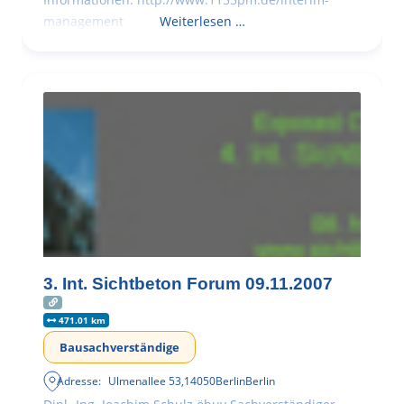
management
Weiterlesen …
3. Int. Sichtbeton Forum 09.11.2007
471.01 km
Bausachverständige
Adresse:
Ulmenallee 53
,
14050
Berlin
Berlin