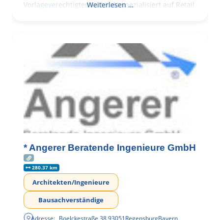
Vorlageverechtigter Architekt spezialisiert auf Retail
Weiterlesen …
* Angerer Beratende Ingenieure GmbH
280.37 km
Architekten/Ingenieure
Bausachverständige
Adresse:
Boelckestraße 38
,
93051
Regensburg
Bayern