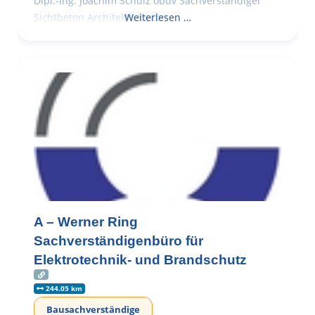
Dipl.-Ing. Joachim Schulz öbuv Sachverständiger
Sichtbeton Architekturbeton
Weiterlesen …
A – Werner Ring
Sachverständigenbüro für
Elektrotechnik- und Brandschutz
244.05 km
Bausachverständige