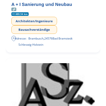
A + I Sanierung und Neubau
489.54 km
Architekten/Ingenieure
Bausachverständige
Adresse:
Brambusch
,
24576
Bad Bramstedt
Schleswig-Holstein