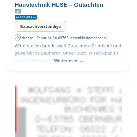
Haustechnik HLSE – Gutachten
365.63 km
Bausachverständige
Adresse:
Fehnring 24
,
49762
Lathen
Niedersachsen
Wir erstellen bundesweit Gutachten für private und
gewerbliche Bauherrn. Unser Büro ist seit über 10
Jahren erfolgreich mit der Planung,
Weiterlesen …