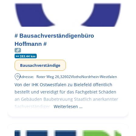
# Bausachverständigenbüro
Hoffmann #
283.44 km
Bausachverständige
Adresse:
Roter Weg 26
,
32602
Vlotho
Nordrhein-Westfalen
Von der IHK Ostwestfalen zu Bielefeld öffentlich
bestellt und vereidigt für das Fachgebiet Schäden
an Gebäuden Baubetreuung Staatlich anerkannter
Sachverständiger
Weiterlesen …