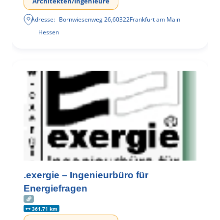
Architekten/Ingenieure
Adresse:
Bornwiesenweg 26
,
60322
Frankfurt am Main
Hessen
.exergie – Ingenieurbüro für
Energiefragen
361.71 km