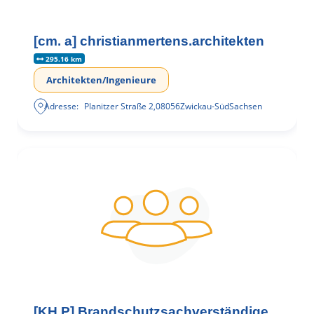
[cm. a] christianmertens.architekten
295.16 km
Architekten/Ingenieure
Adresse:
Planitzer Straße 2
,
08056
Zwickau-Süd
Sachsen
[KH.P] Brandschutzsachverständige