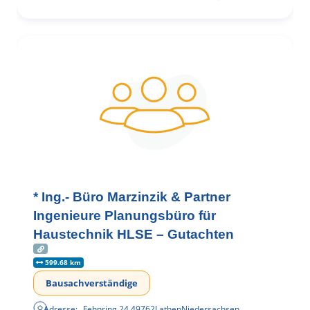
* Ing.- Büro Marzinzik & Partner
Ingenieure Planungsbüro für
Haustechnik HLSE – Gutachten
599.68 km
Bausachverständige
Adresse:
Fehnring 24
,
49762
Lathen
Niedersachsen