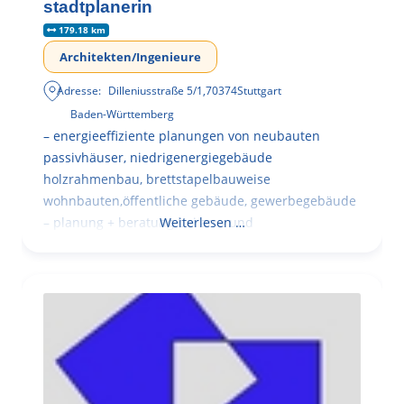
stadtplanerin
179.18 km
Architekten/Ingenieure
Adresse:
Dilleniusstraße 5/1
,
70374
Stuttgart
Baden-Württemberg
– energieeffiziente planungen von neubauten
passivhäuser, niedrigenergiegebäude
holzrahmenbau, brettstapelbauweise
wohnbauten,öffentliche gebäude, gewerbegebäude
– planung + beratung bei an – und
Weiterlesen …