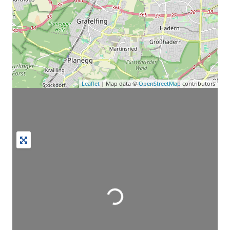
Leaflet
| Map data ©
OpenStreetMap
contributors
Wird geladen …