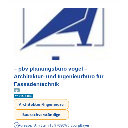
– pbv planungsbüro vogel –
Architektur- und Ingenieurbüro für
Fassadentechnik
215.7 km
Architekten/Ingenieure
Bausachverständige
Adresse:
Am Stein 15
,
97080
Würzburg
Bayern