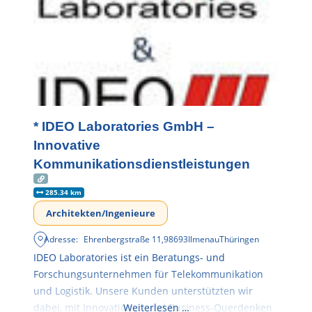
* IDEO Laboratories GmbH –
Innovative
Kommunikationsdienstleistungen
285.34 km
Architekten/Ingenieure
Adresse:
Ehrenbergstraße 11
,
98693
Ilmenau
Thüringen
IDEO Laboratories ist ein Beratungs- und
Forschungsunternehmen für Telekommunikation
und Logistik. Unsere Kunden unterstützten wir
dabei, mit Innovationen und Business-Querdenken
Weiterlesen …