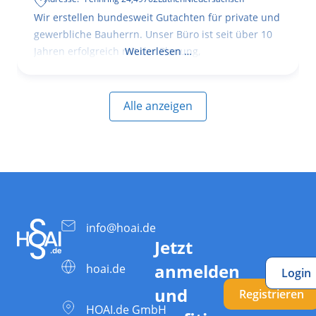
Wir erstellen bundesweit Gutachten für private und
gewerbliche Bauherrn. Unser Büro ist seit über 10
Jahren erfolgreich mit der Planung,
Weiterlesen …
Alle anzeigen
info@hoai.de
Jetzt
anmelden
hoai.de
Login
und
Registrieren
HOAI.de GmbH