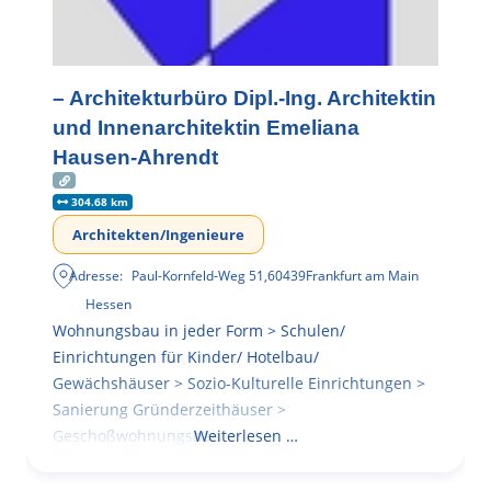
– Architekturbüro Dipl.-Ing. Architektin
und Innenarchitektin Emeliana
Hausen-Ahrendt
304.68 km
Architekten/Ingenieure
Adresse:
Paul-Kornfeld-Weg 51
,
60439
Frankfurt am Main
Hessen
Wohnungsbau in jeder Form > Schulen/
Einrichtungen für Kinder/ Hotelbau/
Gewächshäuser > Sozio-Kulturelle Einrichtungen >
Sanierung Gründerzeithäuser >
Geschoßwohnungsbau
Weiterlesen …