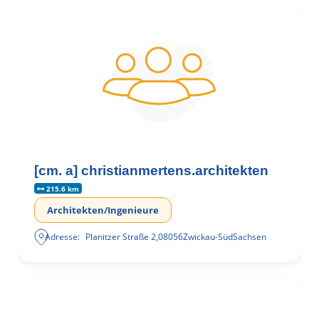
[cm. a] christianmertens.architekten
215.6 km
Architekten/Ingenieure
Adresse:
Planitzer Straße 2
,
08056
Zwickau-Süd
Sachsen