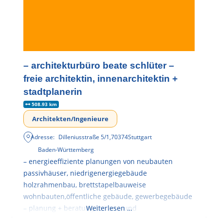
– architekturbüro beate schlüter –
freie architektin, innenarchitektin +
stadtplanerin
508.93 km
Architekten/Ingenieure
Adresse:
Dilleniusstraße 5/1
,
70374
Stuttgart
Baden-Württemberg
– energieeffiziente planungen von neubauten
passivhäuser, niedrigenergiegebäude
holzrahmenbau, brettstapelbauweise
wohnbauten,öffentliche gebäude, gewerbegebäude
– planung + beratung bei an – und
Weiterlesen …