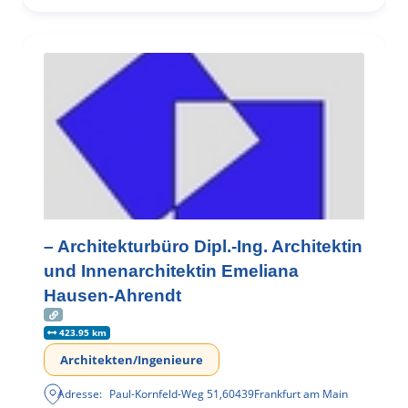
– Architekturbüro Dipl.-Ing. Architektin
und Innenarchitektin Emeliana
Hausen-Ahrendt
423.95 km
Architekten/Ingenieure
Adresse:
Paul-Kornfeld-Weg 51
,
60439
Frankfurt am Main