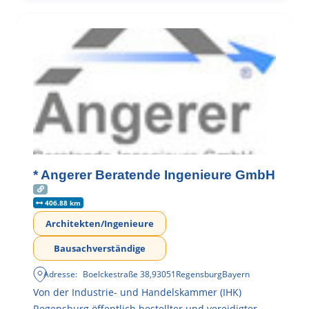
* Angerer Beratende Ingenieure GmbH
406.88 km
Architekten/Ingenieure
Bausachverständige
Adresse:
Boelckestraße 38
,
93051
Regensburg
Bayern
Von der Industrie- und Handelskammer (IHK)
Regensburg öffentlich bestellter und vereidigter