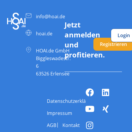
info@hoai.de
Jetzt
anmelden
hoai.de
Login
und
Registrieren
HOAI.de GmbH
profitieren.
Biggleswadestr.
6
63526 Erlensee
Datenschutzerklärung
Impressum
AGB
Kontakt