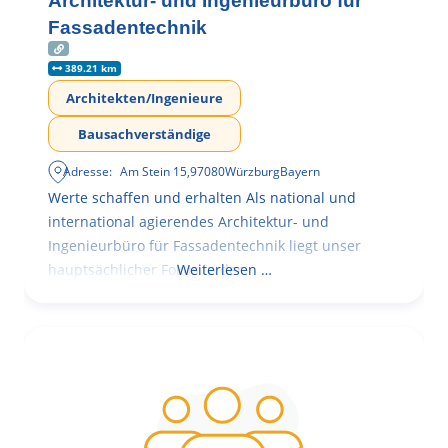
Architektur- und Ingenieurbüro für
Fassadentechnik
389.21 km
Architekten/Ingenieure
Bausachverständige
Adresse:
Am Stein 15
,
97080
Würzburg
Bayern
Werte schaffen und erhalten Als national und
international agierendes Architektur- und
Ingenieurbüro für Fassadentechnik liegt unser
hauptsächlicher Fokus in der
Weiterlesen …