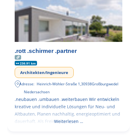
.rott .schirmer .partner
236.91 km
Architekten/Ingenieure
Adresse:
Heinrich-Wöhler-Straße 1
,
30938
Großburgwedel
Niedersachsen
.neubauen .umbauen .weiterbauen Wir entwickeln
kreative und individuelle Lösungen für Neu- und
Altbauten, Planen nachhaltig, energieoptimiert und
dauerhaft. Als Freie
Weiterlesen …