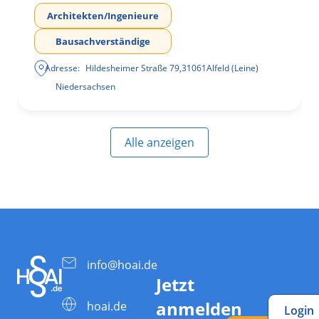
Architekten/Ingenieure
Bausachverständige
Adresse:
Hildesheimer Straße 79
,
31061
Alfeld (Leine)
Niedersachsen
Alle anzeigen
info@hoai.de
Jetzt
anmelden
hoai.de
Login