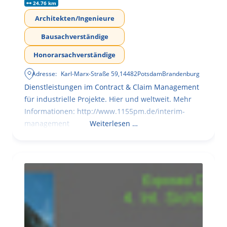
24.76 km
Architekten/Ingenieure
Bausachverständige
Honorarsachverständige
Adresse:
Karl-Marx-Straße 59
,
14482
Potsdam
Brandenburg
Dienstleistungen im Contract & Claim Management
für industrielle Projekte. Hier und weltweit. Mehr
Informationen: http://www.1155pm.de/interim-
management
Weiterlesen …