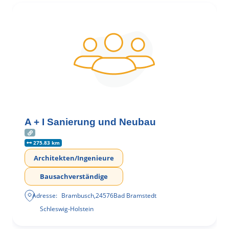
A + I Sanierung und Neubau
275.83 km
Architekten/Ingenieure
Bausachverständige
Adresse:
Brambusch
,
24576
Bad Bramstedt
Schleswig-Holstein