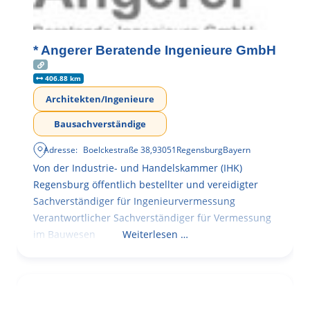
* Angerer Beratende Ingenieure GmbH
406.88 km
Architekten/Ingenieure
Bausachverständige
Adresse:
Boelckestraße 38
,
93051
Regensburg
Bayern
Von der Industrie- und Handelskammer (IHK)
Regensburg öffentlich bestellter und vereidigter
Sachverständiger für Ingenieurvermessung
Verantwortlicher Sachverständiger für Vermessung
im Bauwesen
Weiterlesen …