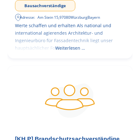
Bausachverständige
Adresse:
Am Stein 15
,
97080
Würzburg
Bayern
Werte schaffen und erhalten Als national und
international agierendes Architektur- und
Ingenieurbüro für Fassadentechnik liegt unser
hauptsächlicher Fokus in der
Weiterlesen …
[KH.P] Brandschutzsachverständige