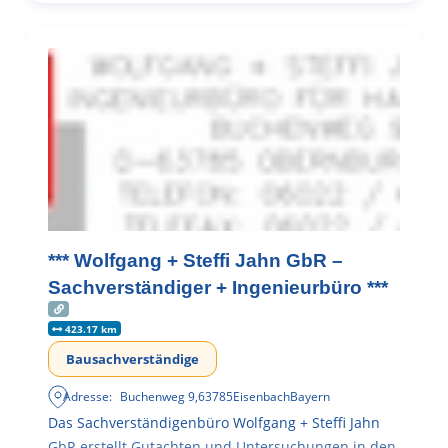
*** Wolfgang + Steffi Jahn GbR –
Sachverständiger + Ingenieurbüro ***
423.17 km
Bausachverständige
Adresse:
Buchenweg 9
,
63785
Eisenbach
Bayern
Das Sachverständigenbüro Wolfgang + Steffi Jahn
GbR erstellt Gutachten und Untersuchungen in den