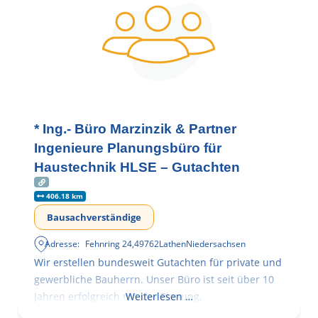
* Ing.- Büro Marzinzik & Partner
Ingenieure Planungsbüro für
Haustechnik HLSE – Gutachten
406.18 km
Bausachverständige
Adresse:
Fehnring 24
,
49762
Lathen
Niedersachsen
Wir erstellen bundesweit Gutachten für private und
gewerbliche Bauherrn. Unser Büro ist seit über 10
Jahren erfolgreich mit der Planung,
Weiterlesen …