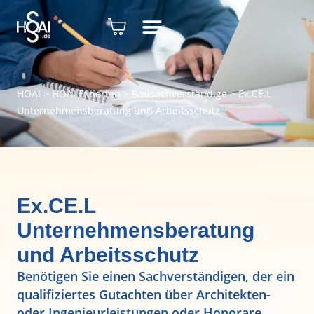
HOAI
>
HOAI Experten
>
Bausachverständige
>
Ex.CE.L
Unternehmensberatung und Arbeitsschutz
Ex.CE.L
Unternehmensberatung
und Arbeitsschutz
Benötigen Sie einen Sachverständigen, der ein
qualifiziertes Gutachten über Architekten-
oder Ingenieurleistungen oder Honorare