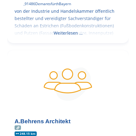
,
91486
Demantsfürth
Bayern
von der Industrie und Handelskammer öffentlich
bestellter und vereidigter Sachverständiger für
Schäden an Estrichen (Fußbodenkonstruktionen)
und Putzen (Fassaden, Außenputze, Innenputze)
Weiterlesen …
A.Behrens Architekt
248.15 km