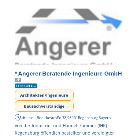
* Angerer Beratende Ingenieure GmbH
355.63 km
Architekten/Ingenieure
Bausachverständige
Adresse:
Boelckestraße 38
,
93051
Regensburg
Bayern
Von der Industrie- und Handelskammer (IHK)
Regensburg öffentlich bestellter und vereidigter