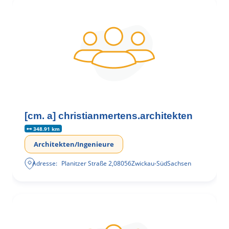
[cm. a] christianmertens.architekten
348.91 km
Architekten/Ingenieure
Adresse:
Planitzer Straße 2
,
08056
Zwickau-Süd
Sachsen