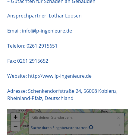
– Gutachten für Schäden an Gebäuden
Ansprechpartner: Lothar Loosen
Email:
info@lp-ingenieure.de
Telefon:
0261 2915651
Fax: 0261 2915652
Website:
http://www.lp-ingenieure.de
Adresse:
Schenkendorfstraße 24
,
56068
Koblenz
,
Rheinland-Pfalz
,
Deutschland
+
−
Suche durch Eingabetaste starten