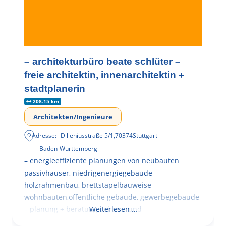
– architekturbüro beate schlüter –
freie architektin, innenarchitektin +
stadtplanerin
208.15 km
Architekten/Ingenieure
Adresse:
Dilleniusstraße 5/1
,
70374
Stuttgart
Baden-Württemberg
– energieeffiziente planungen von neubauten
passivhäuser, niedrigenergiegebäude
holzrahmenbau, brettstapelbauweise
wohnbauten,öffentliche gebäude, gewerbegebäude
– planung + beratung bei an – und
Weiterlesen …