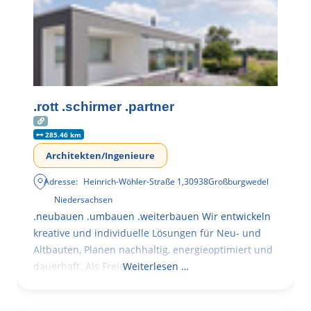
.rott .schirmer .partner
285.46 km
Architekten/Ingenieure
Adresse:
Heinrich-Wöhler-Straße 1
,
30938
Großburgwedel
Niedersachsen
.neubauen .umbauen .weiterbauen Wir entwickeln
kreative und individuelle Lösungen für Neu- und
Altbauten, Planen nachhaltig, energieoptimiert und
dauerhaft. Als Freie
Weiterlesen …