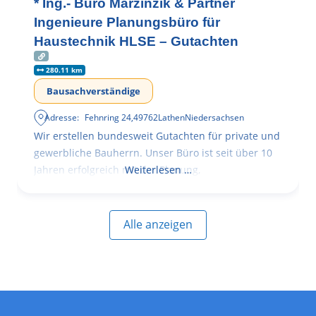
* Ing.- Büro Marzinzik & Partner
Ingenieure Planungsbüro für
Haustechnik HLSE – Gutachten
280.11 km
Bausachverständige
Adresse:
Fehnring 24
,
49762
Lathen
Niedersachsen
Wir erstellen bundesweit Gutachten für private und
gewerbliche Bauherrn. Unser Büro ist seit über 10
Jahren erfolgreich mit der Planung,
Weiterlesen …
Alle anzeigen