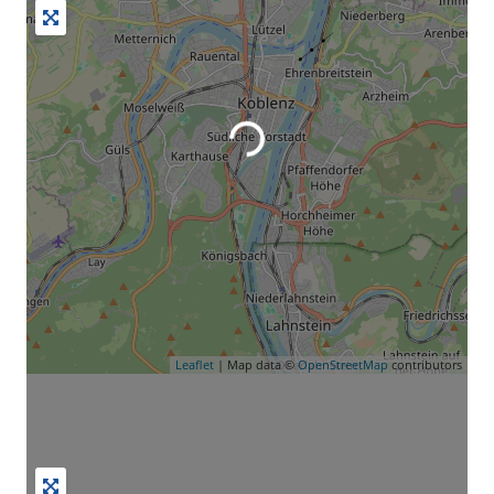
Leaflet
| Map data ©
OpenStreetMap
contributors