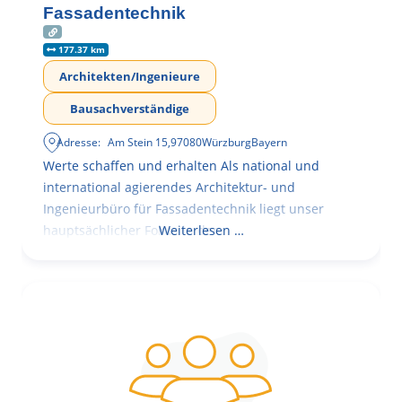
Fassadentechnik
177.37 km
Architekten/Ingenieure
Bausachverständige
Adresse:
Am Stein 15
,
97080
Würzburg
Bayern
Werte schaffen und erhalten Als national und
international agierendes Architektur- und
Ingenieurbüro für Fassadentechnik liegt unser
hauptsächlicher Fokus in der
Weiterlesen …