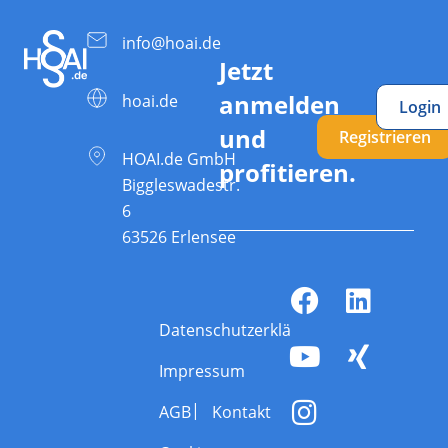
info@hoai.de
Jetzt
anmelden
hoai.de
Login
und
Registrieren
HOAI.de GmbH
profitieren.
Biggleswadestr.
6
63526 Erlensee
Datenschutzerklärung
Impressum
AGB
Kontakt