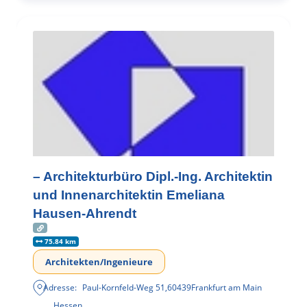
– Architekturbüro Dipl.-Ing. Architektin
und Innenarchitektin Emeliana
Hausen-Ahrendt
75.84 km
Architekten/Ingenieure
Adresse:
Paul-Kornfeld-Weg 51
,
60439
Frankfurt am Main
Hessen