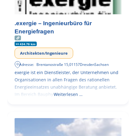
.exergie – Ingenieurbüro für
Energiefragen
434.76 km
Architekten/Ingenieure
Adresse:
Brentanostraße 15
,
01157
Dresden
Sachsen
exergie ist ein Dienstleister, der Unternehmen und
Organisationen in allen Fragen des rationellen
Energieeinsatzes unabhängige Beratung anbietet.
Im Bereich Bauphysik
Weiterlesen …