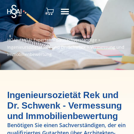
HOAI
>
HOAI Experten
>
Bausachverständige
>
Ingenieursozietät Rek und Dr. Schwenk – Vermessung und
Immobilienbewertung
Ingenieursozietät Rek und
Dr. Schwenk - Vermessung
und Immobilienbewertung
Benötigen Sie einen Sachverständigen, der ein
qualifiziertes Gutachten über Architekten-