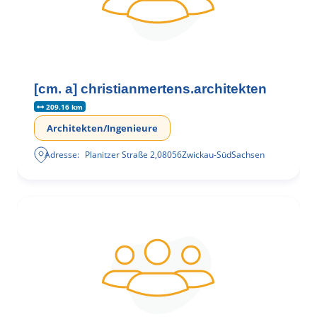
[cm. a] christianmertens.architekten
209.16 km
Architekten/Ingenieure
Adresse:
Planitzer Straße 2
,
08056
Zwickau-Süd
Sachsen