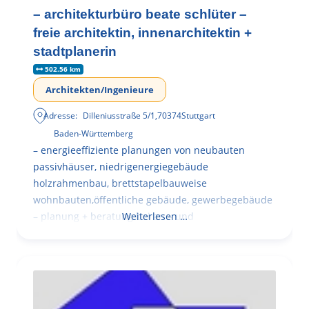
– architekturbüro beate schlüter –
freie architektin, innenarchitektin +
stadtplanerin
502.56 km
Architekten/Ingenieure
Adresse:
Dilleniusstraße 5/1
,
70374
Stuttgart
Baden-Württemberg
– energieeffiziente planungen von neubauten
passivhäuser, niedrigenergiegebäude
holzrahmenbau, brettstapelbauweise
wohnbauten,öffentliche gebäude, gewerbegebäude
– planung + beratung bei an – und
Weiterlesen …