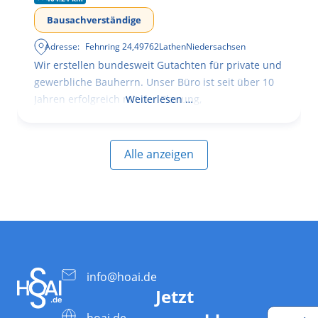
Bausachverständige
Adresse:
Fehnring 24
,
49762
Lathen
Niedersachsen
Wir erstellen bundesweit Gutachten für private und
gewerbliche Bauherrn. Unser Büro ist seit über 10
Jahren erfolgreich mit der Planung,
Weiterlesen …
Alle anzeigen
info@hoai.de
Jetzt
hoai.de