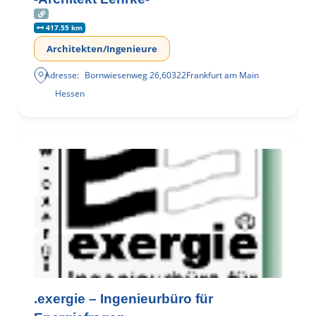
417.55 km
Architekten/Ingenieure
Adresse:
Bornwiesenweg 26
,
60322
Frankfurt am Main
Hessen
.exergie – Ingenieurbüro für