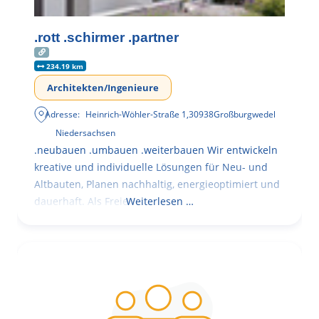
.rott .schirmer .partner
234.19 km
Architekten/Ingenieure
Adresse:
Heinrich-Wöhler-Straße 1
,
30938
Großburgwedel
Niedersachsen
.neubauen .umbauen .weiterbauen Wir entwickeln
kreative und individuelle Lösungen für Neu- und
Altbauten, Planen nachhaltig, energieoptimiert und
dauerhaft. Als Freie
Weiterlesen …