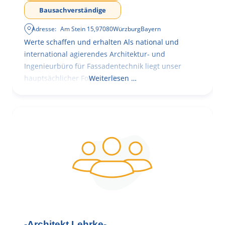
Bausachverständige
Adresse:
Am Stein 15
,
97080
Würzburg
Bayern
Werte schaffen und erhalten Als national und
international agierendes Architektur- und
Ingenieurbüro für Fassadentechnik liegt unser
hauptsächlicher Fokus in der
Weiterlesen …
-Architekt Lehrke-