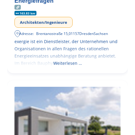
Energiefragen
163.83 km
Architekten/Ingenieure
Adresse:
Brentanostraße 15
,
01157
Dresden
Sachsen
exergie ist ein Dienstleister, der Unternehmen und
Organisationen in allen Fragen des rationellen
Energieeinsatzes unabhängige Beratung anbietet.
Im Bereich Bauphysik
Weiterlesen …