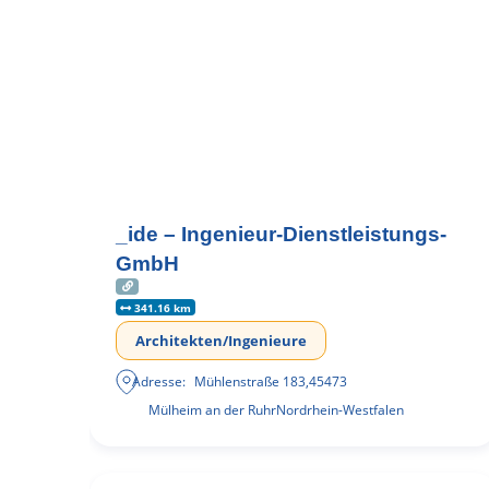
_ide – Ingenieur-Dienstleistungs-
GmbH
341.16 km
Architekten/Ingenieure
Adresse:
Mühlenstraße 183
,
45473
Mülheim an der Ruhr
Nordrhein-Westfalen