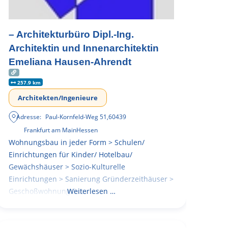
– Architekturbüro Dipl.-Ing.
Architektin und Innenarchitektin
Emeliana Hausen-Ahrendt
257.9 km
Architekten/Ingenieure
Adresse:
Paul-Kornfeld-Weg 51
,
60439
Frankfurt am Main
Hessen
Wohnungsbau in jeder Form > Schulen/
Einrichtungen für Kinder/ Hotelbau/
Gewächshäuser > Sozio-Kulturelle
Einrichtungen > Sanierung Gründerzeithäuser >
Geschoßwohnungsbau
Weiterlesen …