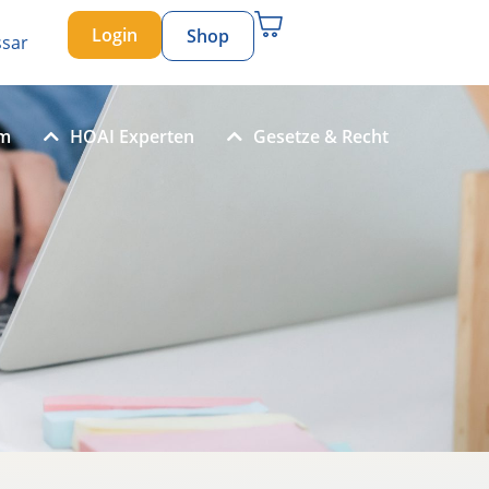
Login
Shop
ssar
um
HOAI Experten
Gesetze & Recht