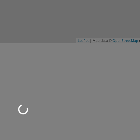
Leaflet
| Map data ©
OpenStreetMap
c
Wird geladen …