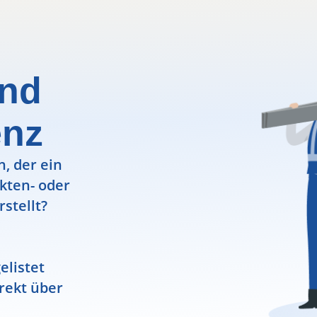
und
enz
, der ein
ekten- oder
rstellt?
elistet
rekt über