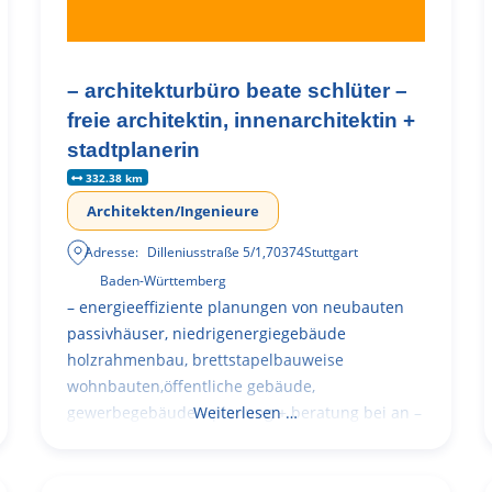
– architekturbüro beate schlüter –
freie architektin, innenarchitektin +
stadtplanerin
332.38 km
Architekten/Ingenieure
Adresse:
Dilleniusstraße 5/1
,
70374
Stuttgart
Baden-Württemberg
– energieeffiziente planungen von neubauten
passivhäuser, niedrigenergiegebäude
holzrahmenbau, brettstapelbauweise
wohnbauten,öffentliche gebäude,
gewerbegebäude – planung + beratung bei an –
Weiterlesen …
und