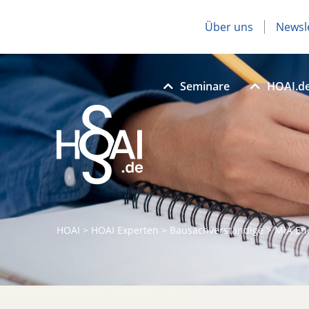
Über uns
Newsl
Seminare
HOAI.d
HOAI
>
HOAI Experten
>
Bausachverständige
>
MIA En