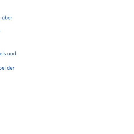
, über
r
els und
bei der