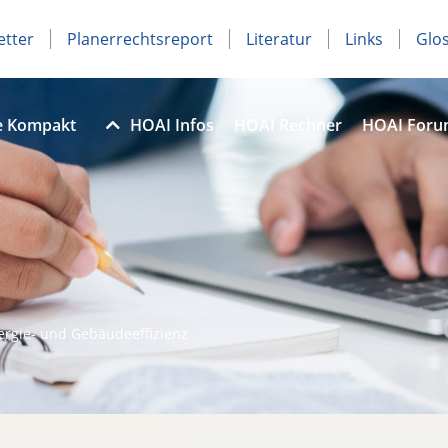
etter
Planerrechtsreport
Literatur
Links
Glo
e Kompakt
HOAI Infos
HOAI Rechner
HOAI For
ergie- und Gebäudeeffizienz