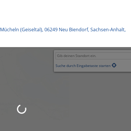
 Mücheln (Geiseltal)
,
06249
Neu Biendorf
,
Sachsen-Anhalt
,
Suche durch Eingabetaste starten