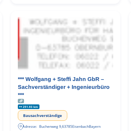
*** Wolfgang + Steffi Jahn GbR –
Sachverständiger + Ingenieurbüro
***
251.93 km
Bausachverständige
Adresse:
Buchenweg 9
,
63785
Eisenbach
Bayern