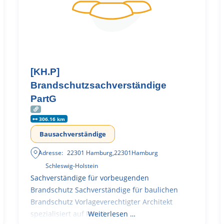
[KH.P]
Brandschutzsachverständige
PartG
306.16 km
Bausachverständige
Adresse:
22301 Hamburg
,
22301
Hamburg
Schleswig-Holstein
Sachverständige für vorbeugenden
Brandschutz Sachverständige für baulichen
Brandschutz Vorlageverechtigter Architekt
spezialisiert auf Retail
Weiterlesen …