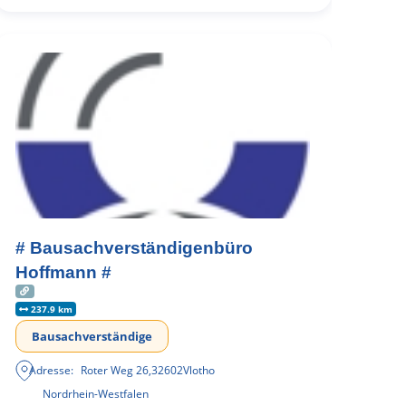
# Bausachverständigenbüro
Hoffmann #
237.9 km
Bausachverständige
Adresse:
Roter Weg 26
,
32602
Vlotho
Nordrhein-Westfalen