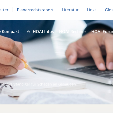
etter
Planerrechtsreport
Literatur
Links
Glo
e Kompakt
HOAI Infos
HOAI Rechner
HOAI For
v. Sachverständiger für Schäden an Gebäuden