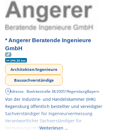
* Angerer Beratende Ingenieure
GmbH
244.26 km
Architekten/Ingenieure
Bausachverständige
Adresse:
Boelckestraße 38
,
93051
Regensburg
Bayern
Von der Industrie- und Handelskammer (IHK)
Regensburg öffentlich bestellter und vereidigter
Sachverständiger für Ingenieurvermessung
Verantwortlicher Sachverständiger für
Vermessung im Bauwesen
Weiterlesen …