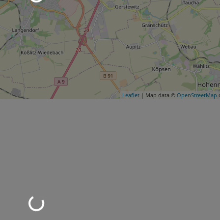
Leaflet
| Map data ©
OpenStreetMap
c
d geladen …