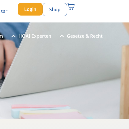
Login
Shop
ssar
um
HOAI Experten
Gesetze & Recht