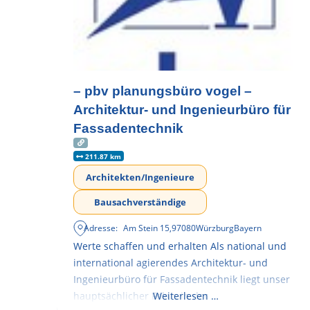
– pbv planungsbüro vogel –
Architektur- und Ingenieurbüro für
Fassadentechnik
211.87 km
Architekten/Ingenieure
Bausachverständige
Adresse:
Am Stein 15
,
97080
Würzburg
Bayern
Werte schaffen und erhalten Als national und
international agierendes Architektur- und
Ingenieurbüro für Fassadentechnik liegt unser
hauptsächlicher Fokus in der
Weiterlesen …