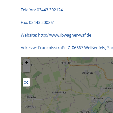
Telefon:
03443 302124
Fax: 03443 200261
Website:
http://www.ibwagner-wsf.de
Adresse:
Francoisstraße 7
,
06667
Weißenfels
,
Sa
+
−