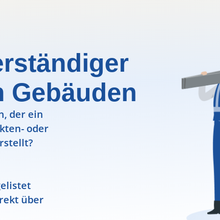
erständiger
n Gebäuden
, der ein
ekten- oder
rstellt?
elistet
rekt über