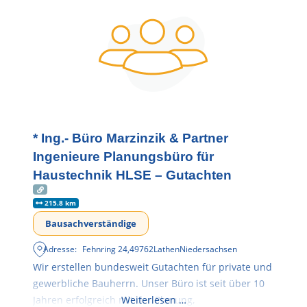
* Ing.- Büro Marzinzik & Partner
Ingenieure Planungsbüro für
Haustechnik HLSE – Gutachten
215.8 km
Bausachverständige
Adresse:
Fehnring 24
,
49762
Lathen
Niedersachsen
Wir erstellen bundesweit Gutachten für private und
gewerbliche Bauherrn. Unser Büro ist seit über 10
Jahren erfolgreich mit der Planung,
Weiterlesen …