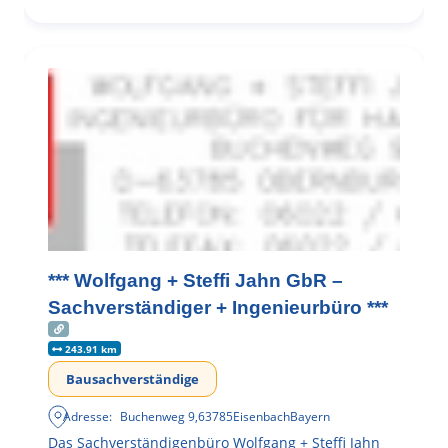
*** Wolfgang + Steffi Jahn GbR –
Sachverständiger + Ingenieurbüro ***
243.91 km
Bausachverständige
Adresse:
Buchenweg 9
,
63785
Eisenbach
Bayern
Das Sachverständigenbüro Wolfgang + Steffi Jahn