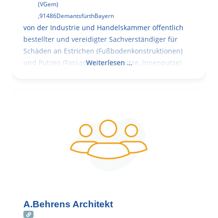
(VGem)
,
91486
Demantsfürth
Bayern
von der Industrie und Handelskammer öffentlich
bestellter und vereidigter Sachverständiger für
Schäden an Estrichen (Fußbodenkonstruktionen)
und Putzen (Fassaden, Außenputze, Innenputze)
Weiterlesen …
A.Behrens Architekt