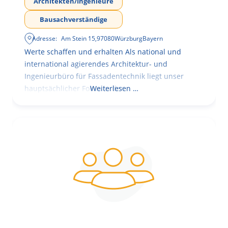
Architekten/Ingenieure
Bausachverständige
Adresse:
Am Stein 15
,
97080
Würzburg
Bayern
Werte schaffen und erhalten Als national und
international agierendes Architektur- und
Ingenieurbüro für Fassadentechnik liegt unser
hauptsächlicher Fokus in der
Weiterlesen …