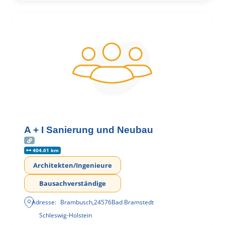
A + I Sanierung und Neubau
404.61 km
Architekten/Ingenieure
Bausachverständige
Adresse:
Brambusch
,
24576
Bad Bramstedt
Schleswig-Holstein