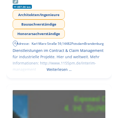
497.06 km
Architekten/Ingenieure
Bausachverständige
Honorarsachverständige
Adresse:
Karl-Marx-Straße 59
,
14482
Potsdam
Brandenburg
Dienstleistungen im Contract & Claim Management
für industrielle Projekte. Hier und weltweit. Mehr
Informationen: http://www.1155pm.de/interim-
management
Weiterlesen …