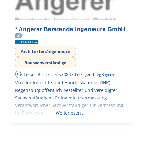
* Angerer Beratende Ingenieure GmbH
474.44 km
Architekten/Ingenieure
Bausachverständige
Adresse:
Boelckestraße 38
,
93051
Regensburg
Bayern
Von der Industrie- und Handelskammer (IHK)
Regensburg öffentlich bestellter und vereidigter
Sachverständiger für Ingenieurvermessung
Verantwortlicher Sachverständiger für Vermessung
im Bauwesen
Weiterlesen …