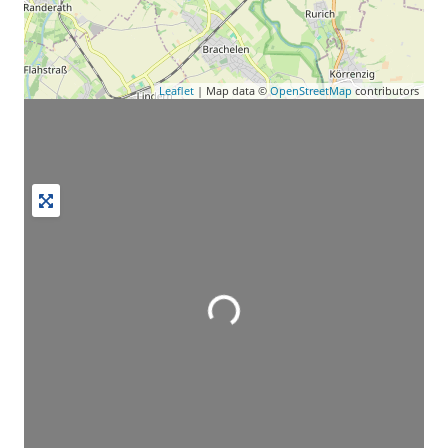
Leaflet
| Map data ©
OpenStreetMap
contributors
Wird geladen …