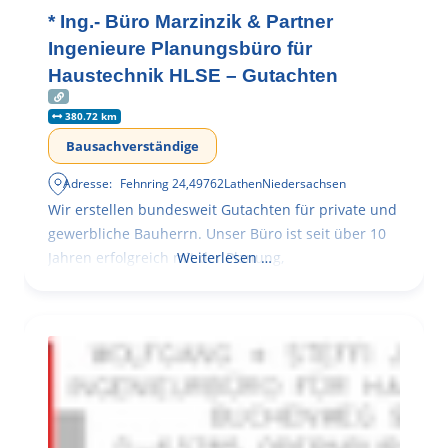
* Ing.- Büro Marzinzik & Partner
Ingenieure Planungsbüro für
Haustechnik HLSE – Gutachten
380.72 km
Bausachverständige
Adresse:
Fehnring 24
,
49762
Lathen
Niedersachsen
Wir erstellen bundesweit Gutachten für private und
gewerbliche Bauherrn. Unser Büro ist seit über 10
Jahren erfolgreich mit der Planung,
Weiterlesen …