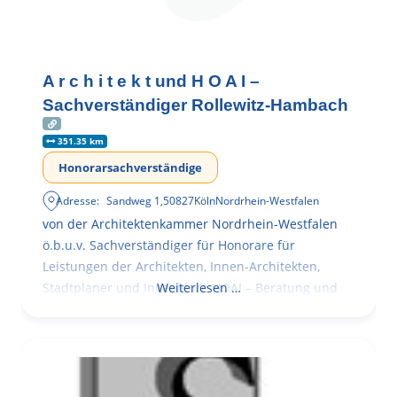
A r c h i t e k t und H O A I –
Sachverständiger Rollewitz-Hambach
351.35 km
Honorarsachverständige
Adresse:
Sandweg 1
,
50827
Köln
Nordrhein-Westfalen
von der Architektenkammer Nordrhein-Westfalen
ö.b.u.v. Sachverständiger für Honorare für
Leistungen der Architekten, Innen-Architekten,
Stadtplaner und Ingenieure HOAI – Beratung und
Weiterlesen …