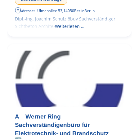
Adresse:
Ulmenallee 53
,
14050
Berlin
Berlin
Dipl.-Ing. Joachim Schulz öbuv Sachverständiger
Sichtbeton Architekturbeton
Weiterlesen …
A – Werner Ring
Sachverständigenbüro für
Elektrotechnik- und Brandschutz