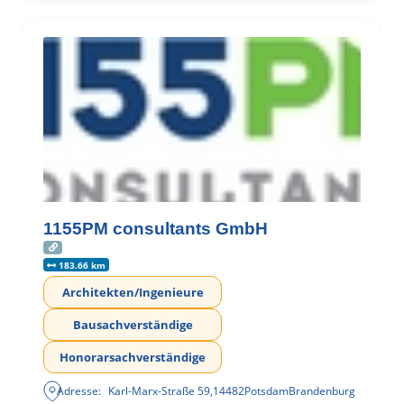
1155PM consultants GmbH
183.66 km
Architekten/Ingenieure
Bausachverständige
Honorarsachverständige
Adresse:
Karl-Marx-Straße 59
,
14482
Potsdam
Brandenburg