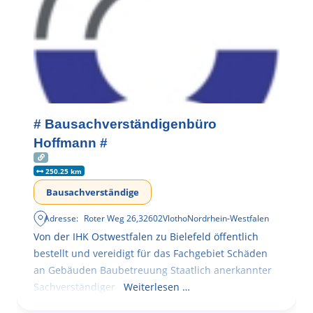
# Bausachverständigenbüro
Hoffmann #
250.25 km
Bausachverständige
Adresse:
Roter Weg 26
,
32602
Vlotho
Nordrhein-Westfalen
Von der IHK Ostwestfalen zu Bielefeld öffentlich
bestellt und vereidigt für das Fachgebiet Schäden
an Gebäuden Baubetreuung Staatlich anerkannter
Sachverständiger
Weiterlesen …