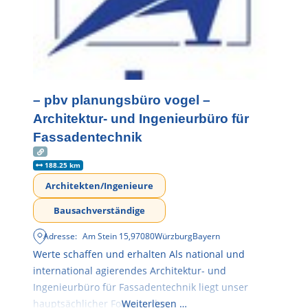
– pbv planungsbüro vogel –
Architektur- und Ingenieurbüro für
Fassadentechnik
188.25 km
Architekten/Ingenieure
Bausachverständige
Adresse:
Am Stein 15
,
97080
Würzburg
Bayern
Werte schaffen und erhalten Als national und
international agierendes Architektur- und
Ingenieurbüro für Fassadentechnik liegt unser
hauptsächlicher Fokus in der
Weiterlesen …