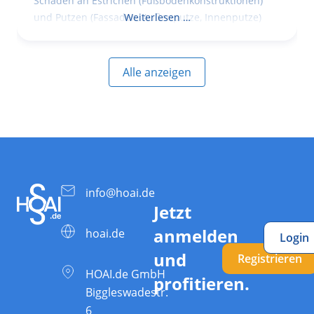
Schäden an Estrichen (Fußbodenkonstruktionen)
und Putzen (Fassaden, Außenputze, Innenputze)
Weiterlesen …
Alle anzeigen
info@hoai.de
Jetzt
anmelden
hoai.de
Login
und
Registrieren
HOAI.de GmbH
profitieren.
Biggleswadestr.
6