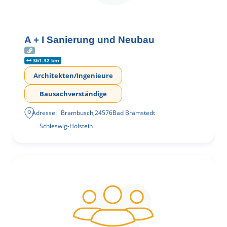
A + I Sanierung und Neubau
361.32 km
Architekten/Ingenieure
Bausachverständige
Adresse:
Brambusch
,
24576
Bad Bramstedt
Schleswig-Holstein