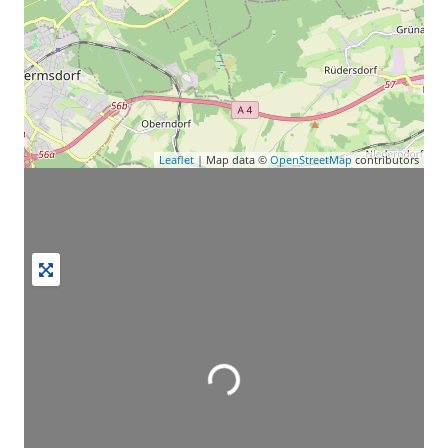
Leaflet
| Map data ©
OpenStreetMap
contributors
Wird geladen …