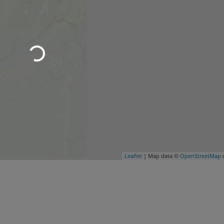
Leaflet
| Map data ©
OpenStreetMap
c