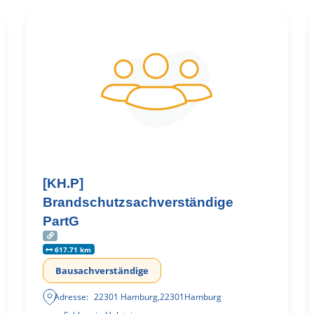
[KH.P]
Brandschutzsachverständige
PartG
617.71 km
Bausachverständige
Adresse:
22301 Hamburg
,
22301
Hamburg