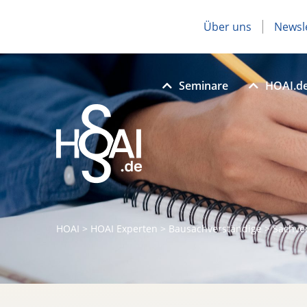
Über uns
Newsl
Seminare
HOAI.d
HOAI
>
HOAI Experten
>
Bausachverständige
>
Sachve