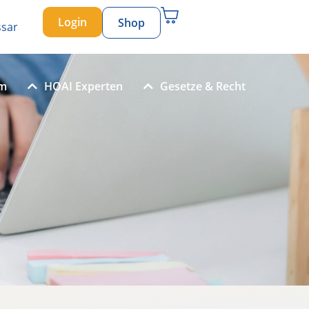
Login
Shop
ssar
um
HOAI Experten
Gesetze & Recht