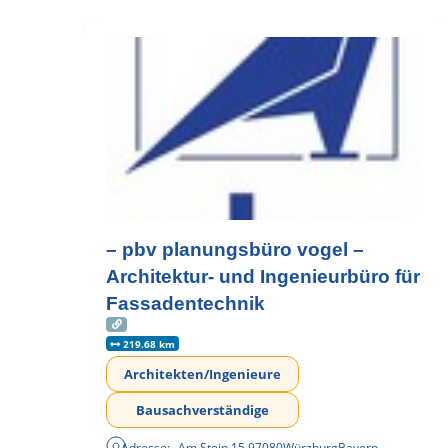
– pbv planungsbüro vogel –
Architektur- und Ingenieurbüro für
Fassadentechnik
219.68 km
Architekten/Ingenieure
Bausachverständige
Adresse:
Am Stein 15
,
97080
Würzburg
Bayern