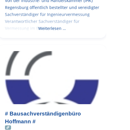
Von der Industrie- und Handelskammer (IHK)
Regensburg öffentlich bestellter und vereidigter
Sachverständiger für Ingenieurvermessung
Verantwortlicher Sachverständiger für
Vermessung im Bauwesen
Weiterlesen …
# Bausachverständigenbüro
Hoffmann #