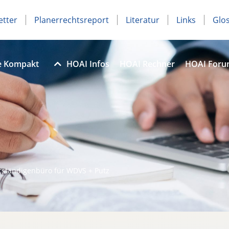
etter
Planerrechtsreport
Literatur
Links
Glo
e Kompakt
HOAI Infos
HOAI Rechner
HOAI For
rständigenbüro für WDVS + Putz