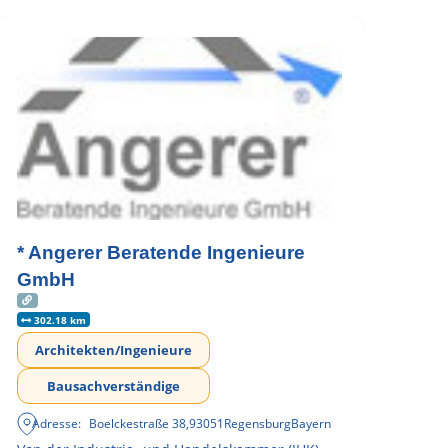
* Angerer Beratende Ingenieure
GmbH
302.18 km
Architekten/Ingenieure
Bausachverständige
Adresse:
Boelckestraße 38
,
93051
Regensburg
Bayern