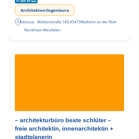
385.55 km
Architekten/Ingenieure
Adresse:
Mühlenstraße 183
,
45473
Mülheim an der Ruhr
Nordrhein-Westfalen
– architekturbüro beate schlüter –
freie architektin, innenarchitektin +
stadtplanerin