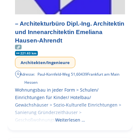
– Architekturbüro Dipl.-Ing. Architektin
und Innenarchitektin Emeliana
Hausen-Ahrendt
221.63 km
Architekten/Ingenieure
Adresse:
Paul-Kornfeld-Weg 51
,
60439
Frankfurt am Main
Hessen
Wohnungsbau in jeder Form > Schulen/
Einrichtungen für Kinder/ Hotelbau/
Gewächshäuser > Sozio-Kulturelle Einrichtungen >
Sanierung Gründerzeithäuser >
Geschoßwohnungsbau
Weiterlesen …