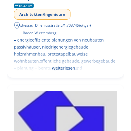
84.27 km
Architekten/Ingenieure
Adresse:
Dilleniusstraße 5/1
,
70374
Stuttgart
Baden-Württemberg
– energieeffiziente planungen von neubauten
passivhäuser, niedrigenergiegebäude
holzrahmenbau, brettstapelbauweise
wohnbauten,öffentliche gebäude, gewerbegebäude
– planung + beratung bei an – und
Weiterlesen …