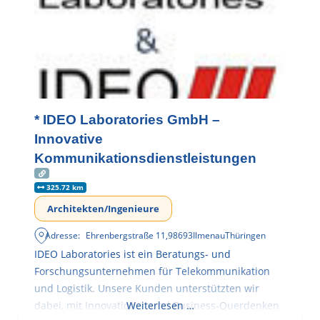
* IDEO Laboratories GmbH –
Innovative
Kommunikationsdienstleistungen
325.72 km
Architekten/Ingenieure
Adresse:
Ehrenbergstraße 11
,
98693
Ilmenau
Thüringen
IDEO Laboratories ist ein Beratungs- und
Forschungsunternehmen für Telekommunikation
und Logistik. Unsere Kunden unterstützten wir
dabei, mit Innovationen und Business-Querdenken
Weiterlesen …