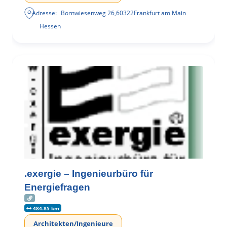
Adresse:
Bornwiesenweg 26
,
60322
Frankfurt am Main
Hessen
.exergie – Ingenieurbüro für
Energiefragen
484.85 km
Architekten/Ingenieure