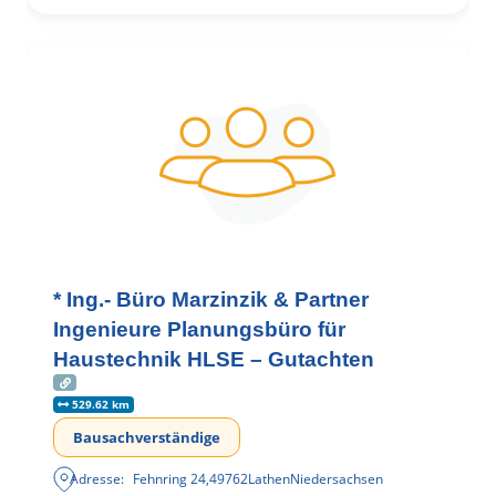
* Ing.- Büro Marzinzik & Partner
Ingenieure Planungsbüro für
Haustechnik HLSE – Gutachten
529.62 km
Bausachverständige
Adresse:
Fehnring 24
,
49762
Lathen
Niedersachsen