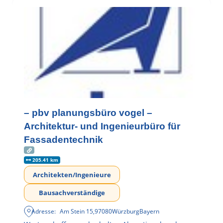
– pbv planungsbüro vogel –
Architektur- und Ingenieurbüro für
Fassadentechnik
205.41 km
Architekten/Ingenieure
Bausachverständige
Adresse:
Am Stein 15
,
97080
Würzburg
Bayern