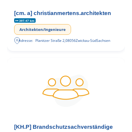
[cm. a] christianmertens.architekten
397.47 km
Architekten/Ingenieure
Adresse:
Planitzer Straße 2
,
08056
Zwickau-Süd
Sachsen
[KH.P] Brandschutzsachverständige