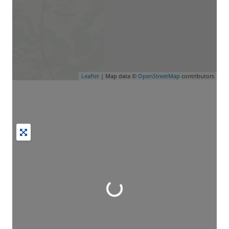
Leaflet
| Map data ©
OpenStreetMap
contributors
Wird geladen …