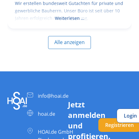
Wir erstellen bundesweit Gutachten für private und
gewerbliche Bauherrn. Unser Büro ist seit über 10
Jahren erfolgreich mit der Planung,
Weiterlesen …
Alle anzeigen
info@hoai.de
Jetzt
anmelden
hoai.de
Login
und
Registrieren
HOAI.de GmbH
profitieren.