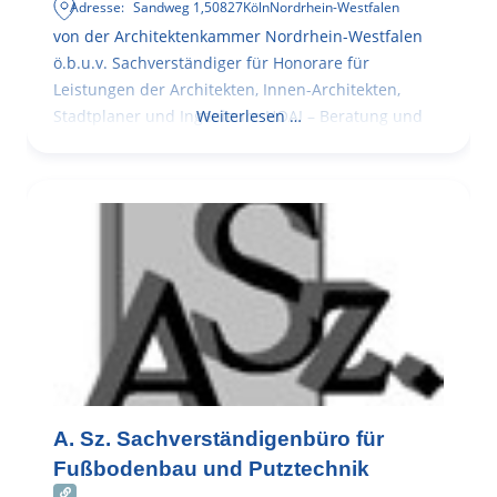
Adresse:
Sandweg 1
,
50827
Köln
Nordrhein-Westfalen
von der Architektenkammer Nordrhein-Westfalen
ö.b.u.v. Sachverständiger für Honorare für
Leistungen der Architekten, Innen-Architekten,
Stadtplaner und Ingenieure HOAI – Beratung und
Weiterlesen …
A. Sz. Sachverständigenbüro für
Fußbodenbau und Putztechnik