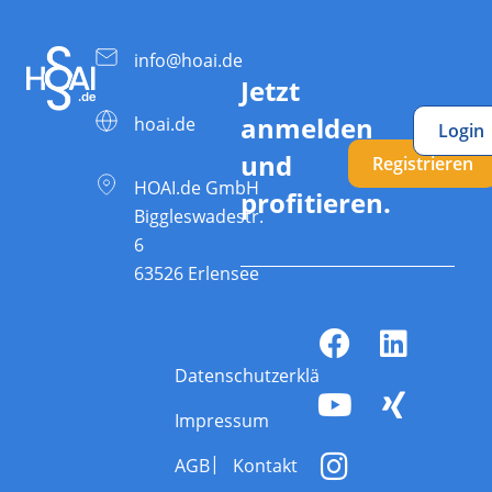
info@hoai.de
Jetzt
anmelden
hoai.de
Login
und
Registrieren
HOAI.de GmbH
profitieren.
Biggleswadestr.
6
63526 Erlensee
Datenschutzerklärung
Impressum
AGB
Kontakt