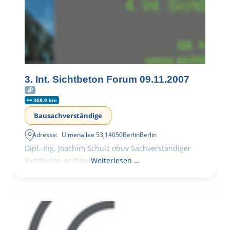
3. Int. Sichtbeton Forum 09.11.2007
368.9 km
Bausachverständige
Adresse:
Ulmenallee 53
,
14050
Berlin
Berlin
Dipl.-Ing. Joachim Schulz öbuv Sachverständiger
Sichtbeton Architekturbeton
Weiterlesen …