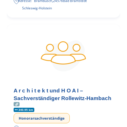
Adresse:
Brambusch
,
24576
Bad Bramstedt
Schleswig-Holstein
A r c h i t e k t und H O A I –
Sachverständiger Rollewitz-Hambach
340.95 km
Honorarsachverständige