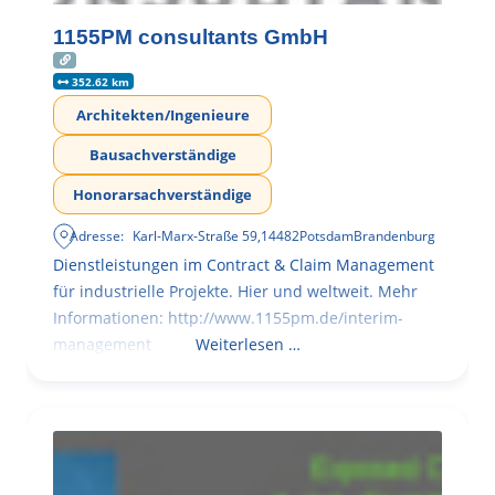
1155PM consultants GmbH
352.62 km
Architekten/Ingenieure
Bausachverständige
Honorarsachverständige
Adresse:
Karl-Marx-Straße 59
,
14482
Potsdam
Brandenburg
Dienstleistungen im Contract & Claim Management
für industrielle Projekte. Hier und weltweit. Mehr
Informationen: http://www.1155pm.de/interim-
management
Weiterlesen …