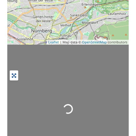
Leaflet
| Map data ©
OpenStreetMap
contributors
Wird geladen …