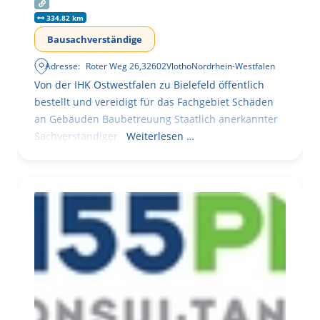
334.82 km
Bausachverständige
Adresse:
Roter Weg 26
,
32602
Vlotho
Nordrhein-Westfalen
Von der IHK Ostwestfalen zu Bielefeld öffentlich
bestellt und vereidigt für das Fachgebiet Schäden
an Gebäuden Baubetreuung Staatlich anerkannter
Sachverständiger
Weiterlesen …