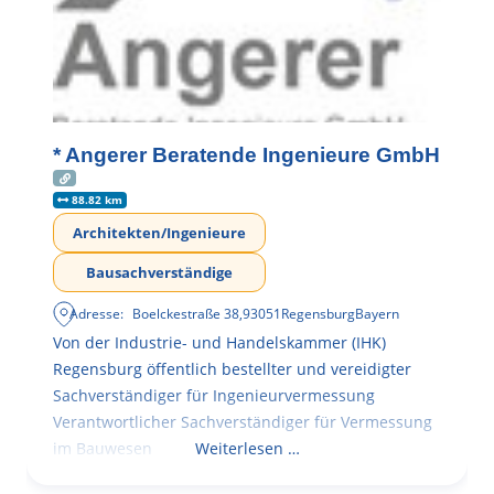
* Angerer Beratende Ingenieure GmbH
88.82 km
Architekten/Ingenieure
Bausachverständige
Adresse:
Boelckestraße 38
,
93051
Regensburg
Bayern
Von der Industrie- und Handelskammer (IHK)
Regensburg öffentlich bestellter und vereidigter
Sachverständiger für Ingenieurvermessung
Verantwortlicher Sachverständiger für Vermessung
im Bauwesen
Weiterlesen …