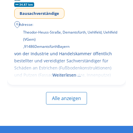
34.87 km
Bausachverständige
Adresse:
Theodor-Heuss-Straße, Demantsfürth, Uehlfeld, Uehlfeld
(VGem)
,
91486
Demantsfürth
Bayern
von der Industrie und Handelskammer öffentlich
bestellter und vereidigter Sachverständiger für
Schäden an Estrichen (Fußbodenkonstruktionen)
und Putzen (Fassaden, Außenputze, Innenputze)
Weiterlesen …
Alle anzeigen