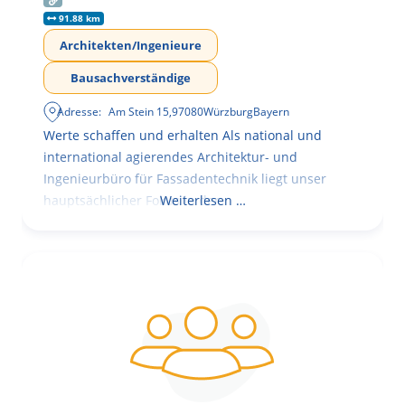
91.88 km
Architekten/Ingenieure
Bausachverständige
Adresse:
Am Stein 15
,
97080
Würzburg
Bayern
Werte schaffen und erhalten Als national und
international agierendes Architektur- und
Ingenieurbüro für Fassadentechnik liegt unser
hauptsächlicher Fokus in der
Weiterlesen …