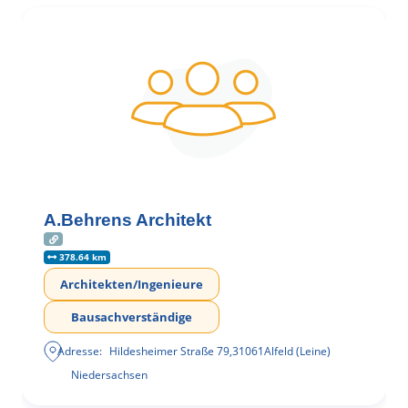
A.Behrens Architekt
378.64 km
Architekten/Ingenieure
Bausachverständige
Adresse:
Hildesheimer Straße 79
,
31061
Alfeld (Leine)
Niedersachsen