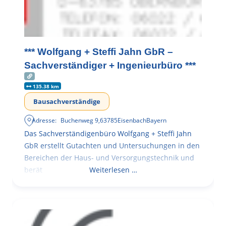
*** Wolfgang + Steffi Jahn GbR –
Sachverständiger + Ingenieurbüro ***
135.38 km
Bausachverständige
Adresse:
Buchenweg 9
,
63785
Eisenbach
Bayern
Das Sachverständigenbüro Wolfgang + Steffi Jahn
GbR erstellt Gutachten und Untersuchungen in den
Bereichen der Haus- und Versorgungstechnik und
berät
Weiterlesen …