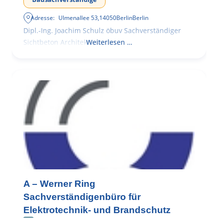
Adresse:
Ulmenallee 53
,
14050
Berlin
Berlin
Dipl.-Ing. Joachim Schulz öbuv Sachverständiger
Sichtbeton Architekturbeton
Weiterlesen …
A – Werner Ring
Sachverständigenbüro für
Elektrotechnik- und Brandschutz