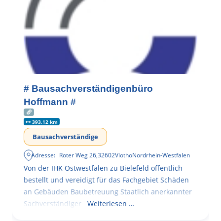
# Bausachverständigenbüro
Hoffmann #
393.12 km
Bausachverständige
Adresse:
Roter Weg 26
,
32602
Vlotho
Nordrhein-Westfalen
Von der IHK Ostwestfalen zu Bielefeld öffentlich
bestellt und vereidigt für das Fachgebiet Schäden
an Gebäuden Baubetreuung Staatlich anerkannter
Sachverständiger
Weiterlesen …