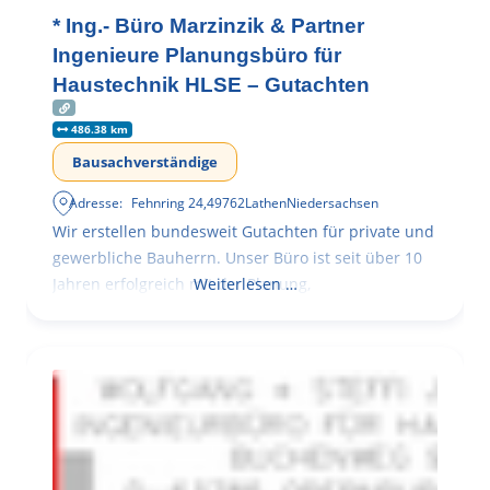
* Ing.- Büro Marzinzik & Partner
Ingenieure Planungsbüro für
Haustechnik HLSE – Gutachten
486.38 km
Bausachverständige
Adresse:
Fehnring 24
,
49762
Lathen
Niedersachsen
Wir erstellen bundesweit Gutachten für private und
gewerbliche Bauherrn. Unser Büro ist seit über 10
Jahren erfolgreich mit der Planung,
Weiterlesen …