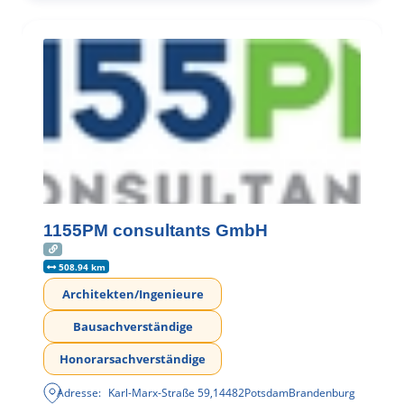
1155PM consultants GmbH
508.94 km
Architekten/Ingenieure
Bausachverständige
Honorarsachverständige
Adresse:
Karl-Marx-Straße 59
,
14482
Potsdam
Brandenburg