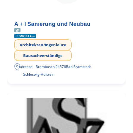
A + I Sanierung und Neubau
592.83 km
Architekten/Ingenieure
Bausachverständige
Adresse:
Brambusch
,
24576
Bad Bramstedt
Schleswig-Holstein