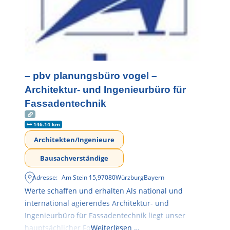
– pbv planungsbüro vogel –
Architektur- und Ingenieurbüro für
Fassadentechnik
146.14 km
Architekten/Ingenieure
Bausachverständige
Adresse:
Am Stein 15
,
97080
Würzburg
Bayern
Werte schaffen und erhalten Als national und
international agierendes Architektur- und
Ingenieurbüro für Fassadentechnik liegt unser
hauptsächlicher Fokus in der
Weiterlesen …