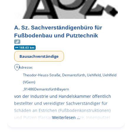
A. Sz. Sachverständigenbüro für
Fußbodenbau und Putztechnik
168.63 km
Bausachverständige
Adresse:
Theodor-Heuss-Straße, Demantsfürth, Uehlfeld, Uehlfeld
(VGem)
,
91486
Demantsfürth
Bayern
von der Industrie und Handelskammer öffentlich
bestellter und vereidigter Sachverständiger für
Schäden an Estrichen (Fußbodenkonstruktionen)
und Putzen (Fassaden, Außenputze, Innenputze)
Weiterlesen …