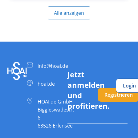
Alle anzeigen
info@hoai.de
Jetzt
anmelden
hoai.de
Login
und
Registrieren
HOAI.de GmbH
profitieren.
Biggleswadestr.
6
63526 Erlensee