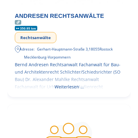
ANDRESEN RECHTSANWÄLTE
350.95 km
Rechtsanwälte
Adresse:
Gerhart-Hauptmann-Straße 3
,
18055
Rostock
Mecklenburg-Vorpommern
Bernd Andresen Rechtsanwalt Fachanwalt für Bau-
und Architektenrecht Schlichter/Schiedsrichter (SO
Bau) Dr. Alexander Mahlke Rechtsanwalt
Fachanwalt für Urheber- und Medienrecht
Weiterlesen …