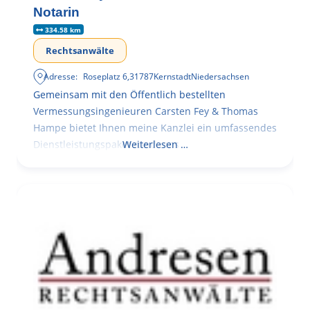
Notarin
334.58 km
Rechtsanwälte
Adresse:
Roseplatz 6
,
31787
Kernstadt
Niedersachsen
Gemeinsam mit den Öffentlich bestellten
Vermessungsingenieuren Carsten Fey & Thomas
Hampe bietet Ihnen meine Kanzlei ein umfassendes
Dienstleistungspaket rund ums
Weiterlesen …