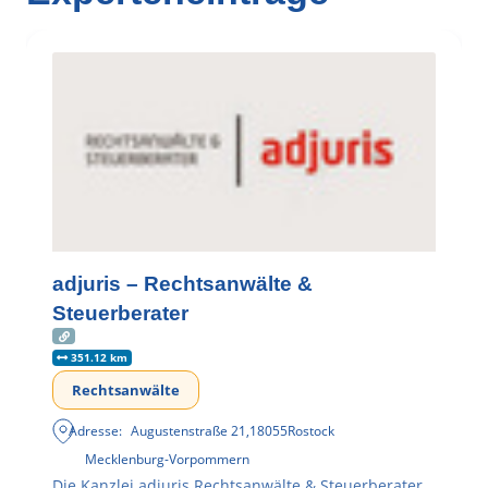
adjuris – Rechtsanwälte &
Steuerberater
351.12 km
Rechtsanwälte
Adresse:
Augustenstraße 21
,
18055
Rostock
Mecklenburg-Vorpommern
Die Kanzlei adjuris Rechtsanwälte & Steuerberater