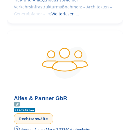
Verkehrsinfrastrukturmaßnahmen: – Architekten –
Generalplaner – Ingenieure
Weiterlesen …
Alfes & Partner GbR
485.87 km
Rechtsanwälte
Adresse:
Neuer Markt 7
,
53340
Meckenheim