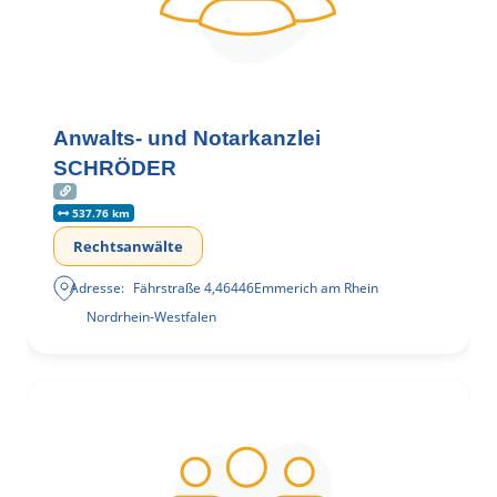
Anwalts- und Notarkanzlei
SCHRÖDER
537.76 km
Rechtsanwälte
Adresse:
Fährstraße 4
,
46446
Emmerich am Rhein
Nordrhein-Westfalen