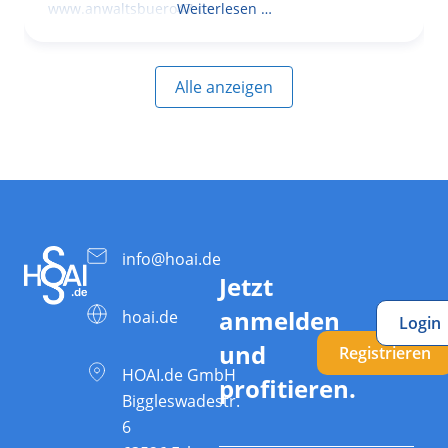
www.anwaltsbuero47.de
Weiterlesen …
Alle anzeigen
info@hoai.de
Jetzt
anmelden
hoai.de
Login
und
Registrieren
HOAI.de GmbH
profitieren.
Biggleswadestr.
6