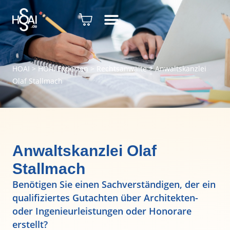
HOAI
>
HOAI Experten
>
Rechtsanwälte
>
Anwaltskanzlei
Olaf Stallmach
Anwaltskanzlei Olaf
Stallmach
Benötigen Sie einen Sachverständigen, der ein
qualifiziertes Gutachten über Architekten-
oder Ingenieurleistungen oder Honorare
erstellt?