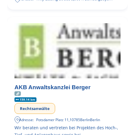
AKB Anwaltskanzlei Berger
159.14 km
Rechtsanwälte
Adresse:
Potsdamer Platz 11
,
10785
Berlin
Berlin
Wir beraten und vertreten bei Projekten des Hoch-,
Tief- und Anlagenbaus sowie bei