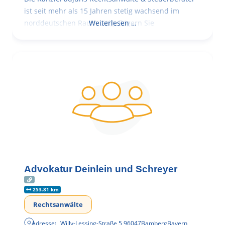
ist seit mehr als 15 Jahren stetig wachsend im
norddeutschen Raum tätig. Zögern Sie
Weiterlesen …
Advokatur Deinlein und Schreyer
253.81 km
Rechtsanwälte
Adresse:
Willy-Lessing-Straße 5
,
96047
Bamberg
Bayern