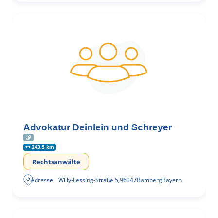
Advokatur Deinlein und Schreyer
243.5 km
Rechtsanwälte
Adresse:
Willy-Lessing-Straße 5
,
96047
Bamberg
Bayern