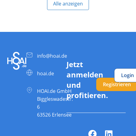
Alle anzeigen
info@hoai.de
Jetzt
anmelden
hoai.de
Login
und
Registrieren
HOAI.de GmbH
profitieren.
Biggleswadestr.
6
63526 Erlensee