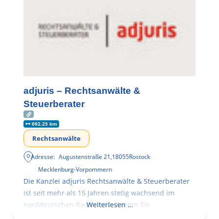
adjuris – Rechtsanwälte &
Steuerberater
692.25 km
Rechtsanwälte
Adresse:
Augustenstraße 21
,
18055
Rostock
Mecklenburg-Vorpommern
Die Kanzlei adjuris Rechtsanwälte & Steuerberater
ist seit mehr als 15 Jahren stetig wachsend im
norddeutschen Raum tätig. Zögern Sie
Weiterlesen …