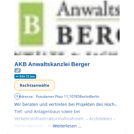
AKB Anwaltskanzlei Berger
524.72 km
Rechtsanwälte
Adresse:
Potsdamer Platz 11
,
10785
Berlin
Berlin
Wir beraten und vertreten bei Projekten des Hoch-,
Tief- und Anlagenbaus sowie bei
Verkehrsinfrastrukturmaßnahmen: – Architekten –
Generalplaner – Ingenieure
Weiterlesen …