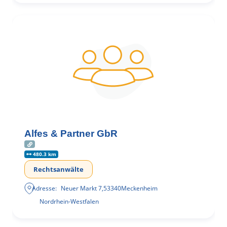
Alfes & Partner GbR
480.3 km
Rechtsanwälte
Adresse:
Neuer Markt 7
,
53340
Meckenheim
Nordrhein-Westfalen