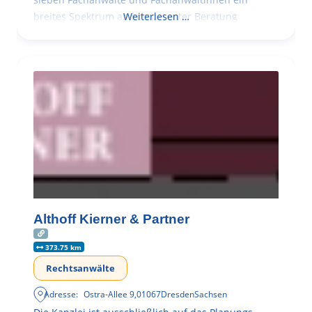
breites Spektrum an kompetenter Beratung
Weiterlesen …
Althoff Kierner & Partner
373.75 km
Rechtsanwälte
Adresse:
Ostra-Allee 9
,
01067
Dresden
Sachsen