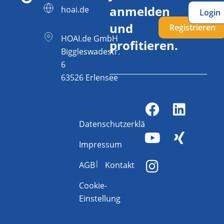
anmelden
hoai.de
Login
und
Registrieren
HOAI.de GmbH
profitieren.
Biggleswadestr.
6
63526 Erlensee
Datenschutzerklärung
Impressum
AGB
Kontakt
Cookie-
Einstellung