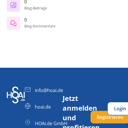
0
Blog-Beiträge
0
Blog-Kommentare
info@hoai.de
Jetzt
anmelden
hoai.de
Login
und
Registrieren
HOAI.de GmbH
profitieren.