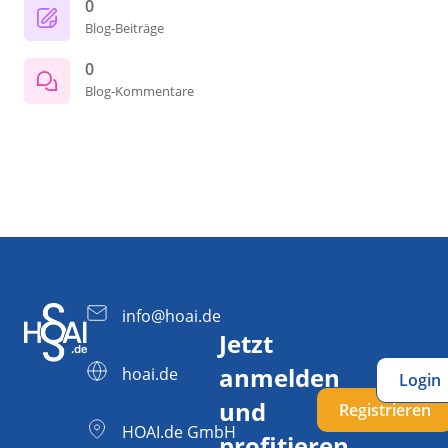
0
Blog-Beiträge
0
Blog-Kommentare
info@hoai.de
Jetzt
anmelden
hoai.de
Login
und
Registrieren
HOAI.de GmbH
profitieren.