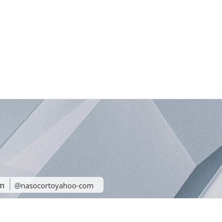
om
@nasocortoyahoo-com